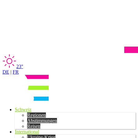
23°
DE
|
FR
Schweiz
Regionen
Abstimmungen
Reisen
International
Ukraine-Krieg