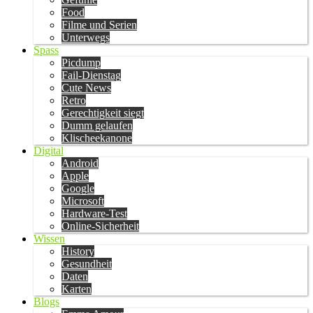
Food
Filme und Serien
Unterwegs
Spass
Picdump
Fail-Dienstag
Cute News
Retro
Gerechtigkeit siegt
Dumm gelaufen
Klischeekanone
Digital
Android
Apple
Google
Microsoft
Hardware-Test
Online-Sicherheit
Wissen
History
Gesundheit
Daten
Karten
Blogs