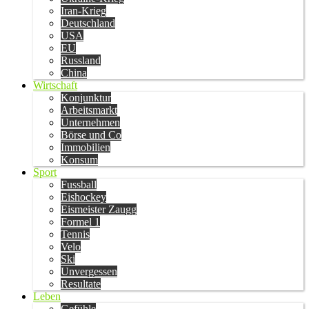
Iran-Krieg
Deutschland
USA
EU
Russland
China
Wirtschaft
Konjunktur
Arbeitsmarkt
Unternehmen
Börse und Co
Immobilien
Konsum
Sport
Fussball
Eishockey
Eismeister Zaugg
Formel 1
Tennis
Velo
Ski
Unvergessen
Resultate
Leben
Gefühle