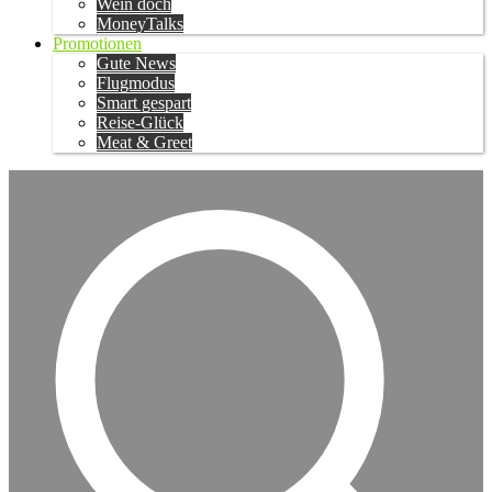
Wein doch
MoneyTalks
Promotionen
Gute News
Flugmodus
Smart gespart
Reise-Glück
Meat & Greet