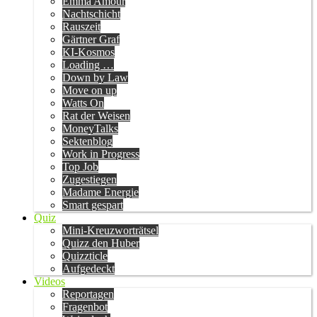
Emma Amour
Nachtschicht
Rauszeit
Gärtner Graf
KI-Kosmos
Loading …
Down by Law
Move on up
Watts On
Rat der Weisen
MoneyTalks
Sektenblog
Work in Progress
Top Job
Zugestiegen
Madame Energie
Smart gespart
Quiz
Mini-Kreuzworträtsel
Quizz den Huber
Quizzticle
Aufgedeckt
Videos
Reportagen
Fragenbot