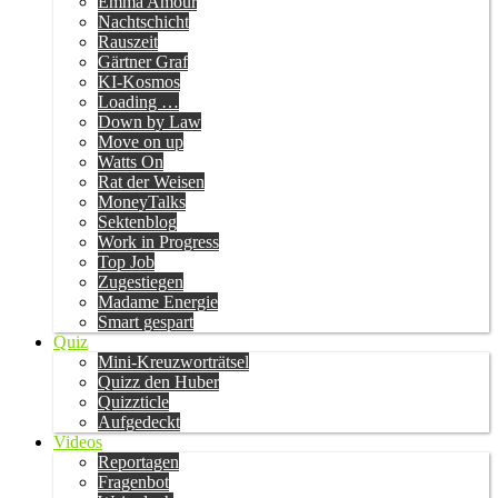
Emma Amour
Nachtschicht
Rauszeit
Gärtner Graf
KI-Kosmos
Loading …
Down by Law
Move on up
Watts On
Rat der Weisen
MoneyTalks
Sektenblog
Work in Progress
Top Job
Zugestiegen
Madame Energie
Smart gespart
Quiz
Mini-Kreuzworträtsel
Quizz den Huber
Quizzticle
Aufgedeckt
Videos
Reportagen
Fragenbot