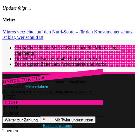
Update folgt ...
Mehr:
Migros verzichtet auf den Nutri-Score – für den Konsumentenschutz
ist klar, wer schuld ist
Coop-Chef Philipp Wyss: «Wir haben die Migros längst
abgehängt»
Der Migros-Eistee wird 40. Darum ist er Kult
Die rosigsten Zeiten am Arbeitsmarkt sind vorbei
DANKE FÜR DIE ♥
Würdest du gerne watson und unseren Journalismus
unterstützen?
Mehr erfahren
(Du wirst umgeleitet, um die Zahlung abzuschliessen.)
5 CHF
15 CHF
25 CHF
Anderer
Weiter zur Zahlung
Mit Twint unterstützen
Oder unterstütze uns per
Banküberweisung
.
Themen