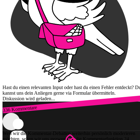
Hast du einen relevanten Input oder hast du einen Fehler entdeckt? D
kannst uns dein Anliegen gerne via Formular übermitteln.
Diskussion wird geladen...
336 Kommentare
Zum Login
Weil wir die Kommentar-Debatten weiterhin persönlich moderieren
möchten, sehen wir uns gezwungen, die Kommentarfunktion 24