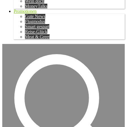
Wein doch
MoneyTalks
Promotionen
Gute News
Flugmodus
Smart gespart
Reise-Glück
Meat & Greet