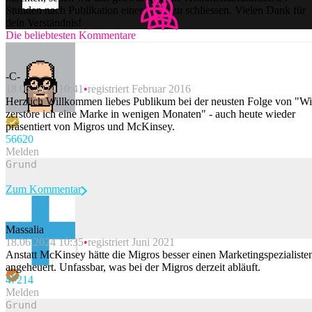
Stunden nach Publikation einer Story zu schliessen. Vielen Dank für
dein Verständnis!
Die beliebtesten Kommentare
-C-
18.06.2024 10:41
registriert Februar 2016
Herzlich Willkommen liebes Publikum bei der neusten Folge von "W
zerstöre ich eine Marke in wenigen Monaten" - auch heute wieder
präsentiert von Migros und McKinsey.
566
20
Melden
Zum Kommentar
Massalia
18.06.2024 10:35
registriert Juni 2021
Beitrag melden
Anstatt McKinsey hätte die Migros besser einen Marketingspezialiste
angeheuert. Unfassbar, was bei der Migros derzeit abläuft.
472
14
Melden