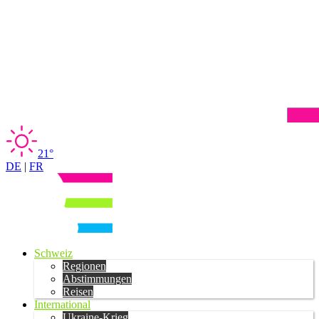
21°
DE
|
FR
Schweiz
Regionen
Abstimmungen
Reisen
International
Ukraine-Krieg