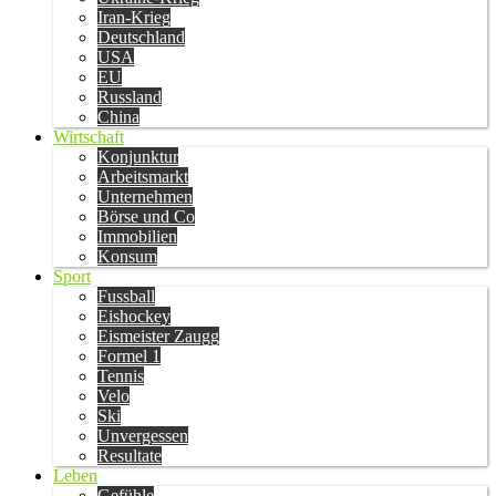
Iran-Krieg
Deutschland
USA
EU
Russland
China
Wirtschaft
Konjunktur
Arbeitsmarkt
Unternehmen
Börse und Co
Immobilien
Konsum
Sport
Fussball
Eishockey
Eismeister Zaugg
Formel 1
Tennis
Velo
Ski
Unvergessen
Resultate
Leben
Gefühle