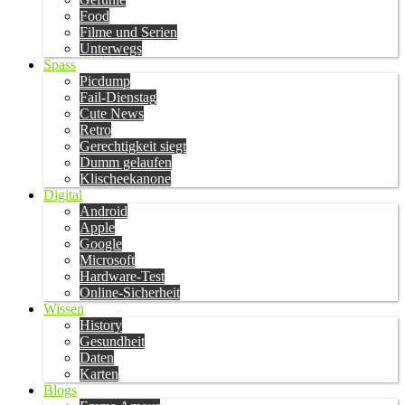
Food
Filme und Serien
Unterwegs
Spass
Picdump
Fail-Dienstag
Cute News
Retro
Gerechtigkeit siegt
Dumm gelaufen
Klischeekanone
Digital
Android
Apple
Google
Microsoft
Hardware-Test
Online-Sicherheit
Wissen
History
Gesundheit
Daten
Karten
Blogs