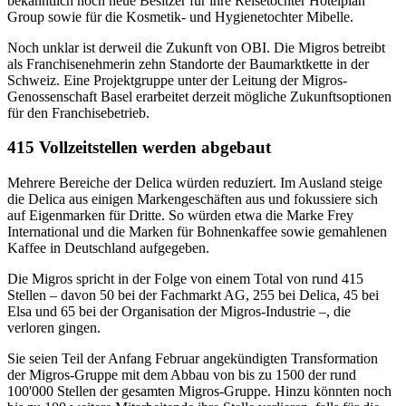
bekanntlich noch neue Besitzer für ihre Reisetochter Hotelplan
Group sowie für die Kosmetik- und Hygienetochter Mibelle.
Noch unklar ist derweil die Zukunft von OBI. Die Migros betreibt
als Franchisenehmerin zehn Standorte der Baumarktkette in der
Schweiz. Eine Projektgruppe unter der Leitung der Migros-
Genossenschaft Basel erarbeitet derzeit mögliche Zukunftsoptionen
für den Franchisebetrieb.
415 Vollzeitstellen werden abgebaut
Mehrere Bereiche der Delica würden reduziert. Im Ausland steige
die Delica aus einigen Markengeschäften aus und fokussiere sich
auf Eigenmarken für Dritte. So würden etwa die Marke Frey
International und die Marken für Bohnenkaffee sowie gemahlenen
Kaffee in Deutschland aufgegeben.
Die Migros spricht in der Folge von einem Total von rund 415
Stellen – davon 50 bei der Fachmarkt AG, 255 bei Delica, 45 bei
Elsa und 65 bei der Organisation der Migros-Industrie –, die
verloren gingen.
Sie seien Teil der Anfang Februar angekündigten Transformation
der Migros-Gruppe mit dem Abbau von bis zu 1500 der rund
100'000 Stellen der gesamten Migros-Gruppe. Hinzu könnten noch