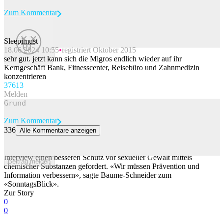
Zum Kommentar
Sleepimust
18.06.2024 10:55
registriert Oktober 2015
Beitrag melden
sehr gut. jetzt kann sich die Migros endlich wieder auf ihr
Kerngeschäft Bank, Fitnesscenter, Reisebüro und Zahnmedizin
konzentrieren
376
13
Melden
Zum Kommentar
336
Alle Kommentare anzeigen
Baume-Schneider will besseren Schutz vor K.o.-Tropfen
Die Gesundheitsministerin Elisabeth Baume-Schneider hat in einem
Interview einen besseren Schutz vor sexueller Gewalt mittels
Beitrag melden
chemischer Substanzen gefordert. «Wir müssen Prävention und
Information verbessern», sagte Baume-Schneider zum
«SonntagsBlick».
Zur Story
0
0