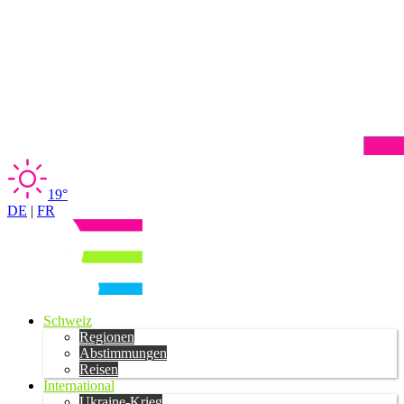
19°
DE
|
FR
Schweiz
Regionen
Abstimmungen
Reisen
International
Ukraine-Krieg