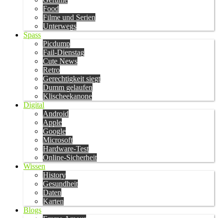
Food
Filme und Serien
Unterwegs
Spass
Picdump
Fail-Dienstag
Cute News
Retro
Gerechtigkeit siegt
Dumm gelaufen
Klischeekanone
Digital
Android
Apple
Google
Microsoft
Hardware-Test
Online-Sicherheit
Wissen
History
Gesundheit
Daten
Karten
Blogs