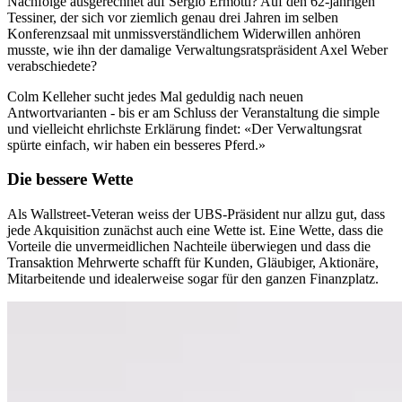
Nachfolge ausgerechnet auf Sergio Ermotti? Auf den 62-jährigen
Tessiner, der sich vor ziemlich genau drei Jahren im selben
Konferenzsaal mit unmissverständlichem Widerwillen anhören
musste, wie ihn der damalige Verwaltungsratspräsident Axel Weber
verabschiedete?
Colm Kelleher sucht jedes Mal geduldig nach neuen
Antwortvarianten - bis er am Schluss der Veranstaltung die simple
und vielleicht ehrlichste Erklärung findet: «Der Verwaltungsrat
spürte einfach, wir haben ein besseres Pferd.»
Die bessere Wette
Als Wallstreet-Veteran weiss der UBS-Präsident nur allzu gut, dass
jede Akquisition zunächst auch eine Wette ist. Eine Wette, dass die
Vorteile die unvermeidlichen Nachteile überwiegen und dass die
Transaktion Mehrwerte schafft für Kunden, Gläubiger, Aktionäre,
Mitarbeitende und idealerweise sogar für den ganzen Finanzplatz.