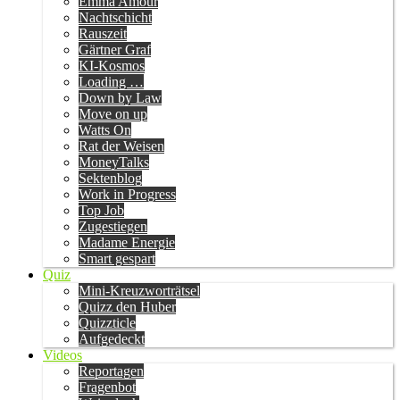
Emma Amour
Nachtschicht
Rauszeit
Gärtner Graf
KI-Kosmos
Loading …
Down by Law
Move on up
Watts On
Rat der Weisen
MoneyTalks
Sektenblog
Work in Progress
Top Job
Zugestiegen
Madame Energie
Smart gespart
Quiz
Mini-Kreuzworträtsel
Quizz den Huber
Quizzticle
Aufgedeckt
Videos
Reportagen
Fragenbot