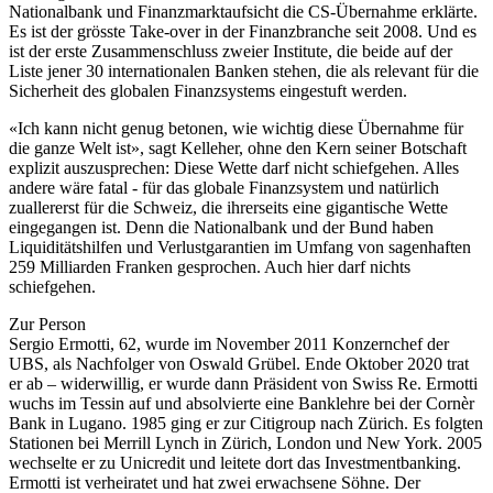
Nationalbank und Finanzmarktaufsicht die CS-Übernahme erklärte.
Es ist der grösste Take-over in der Finanzbranche seit 2008. Und es
ist der erste Zusammenschluss zweier Institute, die beide auf der
Liste jener 30 internationalen Banken stehen, die als relevant für die
Sicherheit des globalen Finanzsystems eingestuft werden.
«Ich kann nicht genug betonen, wie wichtig diese Übernahme für
die ganze Welt ist», sagt Kelleher, ohne den Kern seiner Botschaft
explizit auszusprechen: Diese Wette darf nicht schiefgehen. Alles
andere wäre fatal - für das globale Finanzsystem und natürlich
zuallererst für die Schweiz, die ihrerseits eine gigantische Wette
eingegangen ist. Denn die Nationalbank und der Bund haben
Liquiditätshilfen und Verlustgarantien im Umfang von sagenhaften
259 Milliarden Franken gesprochen. Auch hier darf nichts
schiefgehen.
Zur Person
Sergio Ermotti, 62, wurde im November 2011 Konzernchef der
UBS, als Nachfolger von Oswald Grübel. Ende Oktober 2020 trat
er ab – widerwillig, er wurde dann Präsident von Swiss Re. Ermotti
wuchs im Tessin auf und absolvierte eine Banklehre bei der Cornèr
Bank in Lugano. 1985 ging er zur Citigroup nach Zürich. Es folgten
Stationen bei Merrill Lynch in Zürich, London und New York. 2005
wechselte er zu Unicredit und leitete dort das Investmentbanking.
Ermotti ist verheiratet und hat zwei erwachsene Söhne. Der