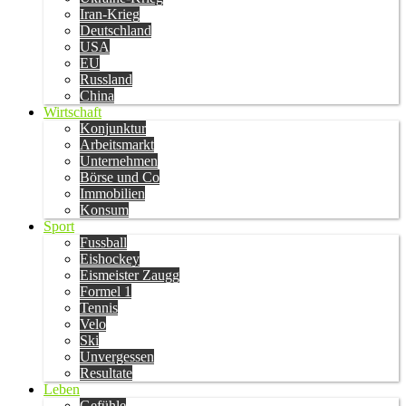
Iran-Krieg
Deutschland
USA
EU
Russland
China
Wirtschaft
Konjunktur
Arbeitsmarkt
Unternehmen
Börse und Co
Immobilien
Konsum
Sport
Fussball
Eishockey
Eismeister Zaugg
Formel 1
Tennis
Velo
Ski
Unvergessen
Resultate
Leben
Gefühle