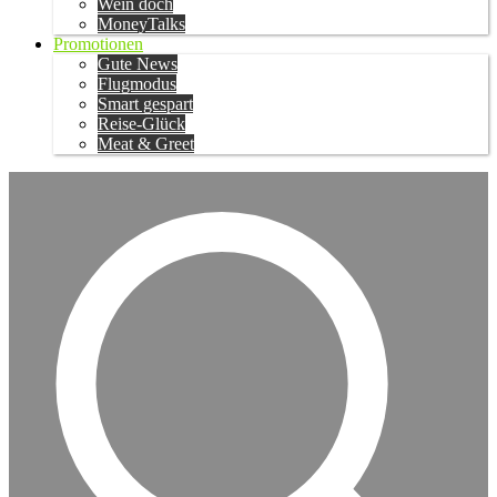
Wein doch
MoneyTalks
Promotionen
Gute News
Flugmodus
Smart gespart
Reise-Glück
Meat & Greet