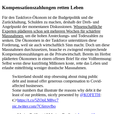
Kompensationszahlungen retten Leben
Für den Taskforce-Ökonom ist die Budgetpolitik und die
Zurückhaltung, Schulden zu machen, deshalb der Dreh- und
Angelpunkt der momentanen Diskussionen.
Wissenschaftliche
Experten plädieren schon seit mehreren Wochen für schärfere
Massnahmen
, um die hohen Ansteckungs- und Todeszahlen zu
senken. Die Ökonomen in der Taskforce unterstützen diese
Forderung, weil sie auch wirtschaftlich Sinn macht. Doch um diese
Massnahmen durchzusetzen, brauche es zwingend entsprechende
Kompensationszahlungen an die Privatwirtschaft. Bereits im Herbst
plädierten Ökonomen in einem offenen Brief für eine Vollbremsung:
Selbst wenn diese kurzfristig Millionen koste, rette das Leben und
erlaube mittelfristig weniger drastische Massnahmen.
Switzerland should stop obsessing about rising public
debt and instead offer generous compensation to Covid-
affected businesses.
Some numbers that illustrate the reasons why debt it the
least of our problems, nicely presented by
@KOFETH
:
👉
https://t.co/5ZOpLM8vc7
pic.twitter.com/7C6rrovfbo