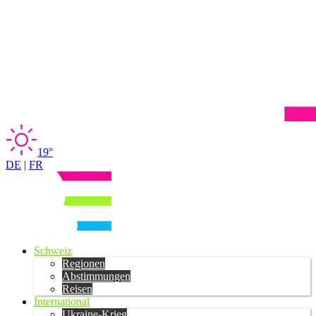
19°
DE
|
FR
Schweiz
Regionen
Abstimmungen
Reisen
International
Ukraine-Krieg