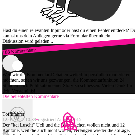
Hast du einen relevanten Input oder hast du einen Fehler entdeckt? D
kannst uns dein Anliegen gerne via Formular übermitteln.
Diskussion wird geladen...
188 Kommentare
Zum Login
Weil wir die Kommentar-Debatten weiterhin persönlich moderieren
möchten, sehen wir uns gezwungen, die Kommentarfunktion 24
Stunden nach Publikation einer Story zu schliessen. Vielen Dank für
dein Verständnis!
Die beliebtesten Kommentare
Töfflifahrer
12.01.2021 10:39
registriert August 2015
Der "kei Luscht" Ueli und die Bürgerlichen wollen nicht und 12
Kantone, weil die auch nicht wollen, verlangen wieder die aoLage,