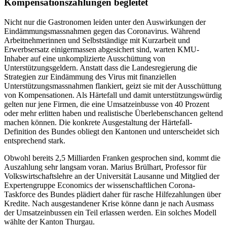
Kompensationszahlungen begleitet
Nicht nur die Gastronomen leiden unter den Auswirkungen der
Eindämmungsmassnahmen gegen das Coronavirus. Während
Arbeitnehmerinnen und Selbstständige mit Kurzarbeit und
Erwerbsersatz einigermassen abgesichert sind, warten KMU-
Inhaber auf eine unkomplizierte Ausschüttung von
Unterstützungsgeldern. Anstatt dass die Landesregierung die
Strategien zur Eindämmung des Virus mit finanziellen
Unterstützungsmassnahmen flankiert, geizt sie mit der Ausschüttung
von Kompensationen. Als Härtefall und damit unterstützungswürdig
gelten nur jene Firmen, die eine Umsatzeinbusse von 40 Prozent
oder mehr erlitten haben und realistische Überlebenschancen geltend
machen können. Die konkrete Ausgestaltung der Härtefall-
Definition des Bundes obliegt den Kantonen und unterscheidet sich
entsprechend stark.
Obwohl bereits 2,5 Milliarden Franken gesprochen sind, kommt die
Auszahlung sehr langsam voran. Marius Brülhart, Professor für
Volkswirtschaftslehre an der Universität Lausanne und Mitglied der
Expertengruppe Economics der wissenschaftlichen Corona-
Taskforce des Bundes plädiert daher für rasche Hilfezahlungen über
Kredite. Nach ausgestandener Krise könne dann je nach Ausmass
der Umsatzeinbussen ein Teil erlassen werden. Ein solches Modell
wählte der Kanton Thurgau.