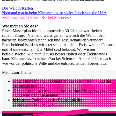
Die Welt in Karten
Niemand macht beim Klimaschutz so vieles falsch wie die USA
«Klimaschutz ist keine ‹Rocket Science›.»
Wie meinen Sie das?
Einen Masterplan für die kommenden 30 Jahre auszuarbeiten
scheint absurd. Niemand weiss genau, wie sich die Welt in den
nächsten Jahrzehnten technisch und gesellschaftlich verändert.
Entscheidend ist, dass wir jetzt schon handeln. Es ist wie bei Corona
und Händewaschen: Die Mittel sind bekannt. Wir wissen
beispielsweise, wie man Häuser besser isoliert oder Elektroautos
baut. Klimaschutz ist keine «Rocket Science.» Aber es fehlen nach
wie vor der politische Wille und die entsprechenden Fördermittel.
Mehr zum Thema:
Greta Thunberg erteilt Donald Trump einen «Rat» – und das
Internet dreht durch
Donald Trump spielt sich als «grossartiger Umweltschützer» au
– und wird dafür demontiert
Jeder achte Todesfall in der EU hat mit der
Umweltverschmutzung zu tun