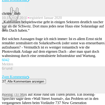
chrissy_dieb
10.11.2020 20:11
registriert Januar 2020
Beitrag melden
„Kalifornien beispielsweise geht in einigen Sektoren deutlich rascher
vor als die Schweiz. Dort muss jedes neue Haus eine Solaranlage auf
dem Dach haben.“
Bei solchen Aussagen frage ich mich immer: Ist es allem Ernst nicht
rentabler zentralisiert ein Solarkraftwerk (oder sonst was erneuerbares
aufzubauen? - Vermutlich ist es weniger romantisch wie die
Photovoltaik Anlage auf dem eigenen Dach - aber man spart doch
wahnsinnug durch eine zentralisierte Infrastruktur und Wartung.
60
42
Melden
Zum Kommentar
37
Alle Kommentare anzeigen
US-Behörde lässt gut 470 Boeing-Flugzeuge auf Risse prüfen
Die US-Luftfahrtaufsicht FAA lässt rund 470 Flugzeuge des Typs
Boeing 737 Max auf Risse rund um Türen prüfen. Ein Boeing-
Beitrag melden
Sprecher sagte dem «Wall Street Journal», das Problem sei in den
vergangenen Jahren beim Vorläufer 737 New Generation