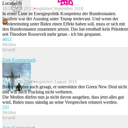
Locutus70
10.11.2020 20:22
registriert September 2018
In erster Linie ist Energiepolitik Kompetenz der Bundesstaaten.
Insofern war der Ausstieg unter Trump irrelevant. Und wenn der
Wiedereinstieg unter Biden einen Effekt haben soll, muss er sich mit
den Bundesstaaten zusammen setzen. Das hat ernsthaft kein Präsident
seit Theodore Roosevelt mehr getan - ich bin gespannt.
40
12
Melden
Zum Kommentar
Swisslord
10.11.2020 23:49
registriert August 2016
Beitrag melden
Biden hat aber auch gesagt, er unterstütze den Green New Deal nicht
und will auch Fracking nicht verbieten.
Die Medien dürfen nun ja nicht davon ausgehen, dass jetzt alles gut
wird. Biden muss ständig an seine Versprechen erinnert werden.
25
1
Melden
Zum Kommentar