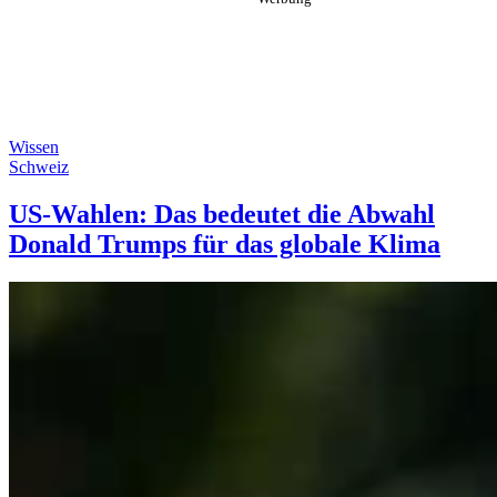
Wissen
Schweiz
US-Wahlen: Das bedeutet die Abwahl
Donald Trumps für das globale Klima