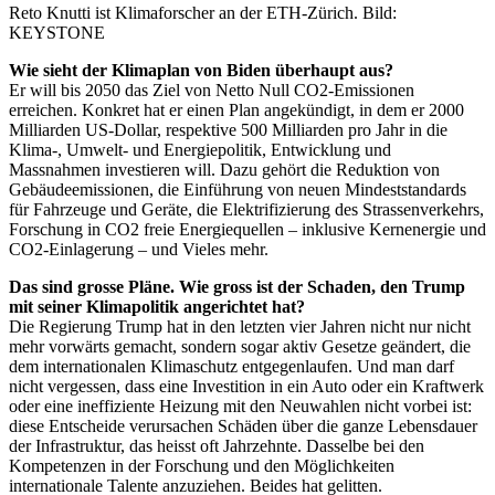
Reto Knutti ist Klimaforscher an der ETH-Zürich.
Bild:
KEYSTONE
Wie sieht der Klimaplan von Biden überhaupt aus?
Er will bis 2050 das Ziel von Netto Null CO2-Emissionen
erreichen. Konkret hat er einen Plan angekündigt, in dem er 2000
Milliarden US-Dollar, respektive 500 Milliarden pro Jahr in die
Klima-, Umwelt- und Energiepolitik, Entwicklung und
Massnahmen investieren will. Dazu gehört die Reduktion von
Gebäudeemissionen, die Einführung von neuen Mindeststandards
für Fahrzeuge und Geräte, die Elektrifizierung des Strassenverkehrs,
Forschung in CO2 freie Energiequellen – inklusive Kernenergie und
CO2-Einlagerung – und Vieles mehr.
Das sind grosse Pläne. Wie gross ist der Schaden, den Trump
mit seiner Klimapolitik angerichtet hat?
Die Regierung Trump hat in den letzten vier Jahren nicht nur nicht
mehr vorwärts gemacht, sondern sogar aktiv Gesetze geändert, die
dem internationalen Klimaschutz entgegenlaufen. Und man darf
nicht vergessen, dass eine Investition in ein Auto oder ein Kraftwerk
oder eine ineffiziente Heizung mit den Neuwahlen nicht vorbei ist:
diese Entscheide verursachen Schäden über die ganze Lebensdauer
der Infrastruktur, das heisst oft Jahrzehnte. Dasselbe bei den
Kompetenzen in der Forschung und den Möglichkeiten
internationale Talente anzuziehen. Beides hat gelitten.