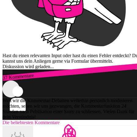
Hast du einen relevanten Input oder hast du einen Fehler entdeckt? D
kannst uns dein Anliegen gerne via Formular übermitteln.
Diskussion wird geladen...
37 Kommentare
Zum Login
Weil wir die Kommentar-Debatten weiterhin persönlich moderieren
möchten, sehen wir uns gezwungen, die Kommentarfunktion 24
Stunden nach Publikation einer Story zu schliessen. Vielen Dank für
dein Verständnis!
Die beliebtesten Kommentare