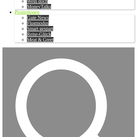
Wein doch
MoneyTalks
Promotionen
Gute News
Flugmodus
Smart gespart
Reise-Glück
Meat & Greet