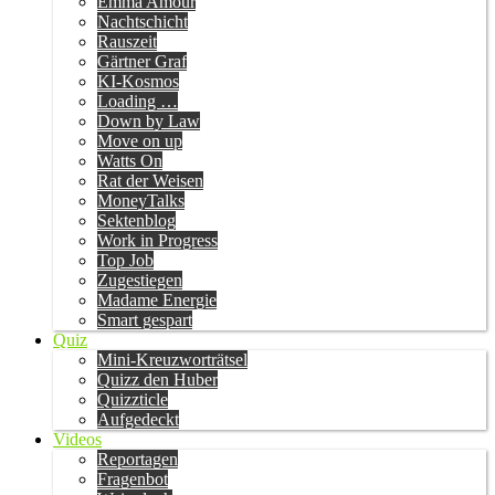
Emma Amour
Nachtschicht
Rauszeit
Gärtner Graf
KI-Kosmos
Loading …
Down by Law
Move on up
Watts On
Rat der Weisen
MoneyTalks
Sektenblog
Work in Progress
Top Job
Zugestiegen
Madame Energie
Smart gespart
Quiz
Mini-Kreuzworträtsel
Quizz den Huber
Quizzticle
Aufgedeckt
Videos
Reportagen
Fragenbot