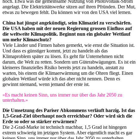
hoch. Etwa was die gemeinsame Nutzung von Photovoltaik-Strom
angelagt. Die Elektrizitätswerke sitzen auf ihren Pfründen. Der Mut,
etwas zu bewegen fehlt. Da können wir von den USA viel lernen.
China hat jüngst angekündigt, seim Klimaziel zu verschärfen.
Die USA haben mit der neuen Regierung grossen Einfluss auf
die weltweite Klimapolitik. Beginnt nun ein globaler Wettlauf
um mehr Klimaschutz?
Viele Länder und Firmen haben gemerkt, wie ernst die Situation ist.
Und dass es günstiger kommt, jetzt zu handeln als das
Klimaproblem später zu lösen. Es geht für Unternehmen nicht
darum, die Welt zu retten. Sondern um Güterabwägungen. Es ist ein
kleineres finanzielles Risiko bereits jetzt zu handeln, anstatt zu
warten, bis einem die Klimaerwärmung um die Ohren fliegt. Einen
globalen Wettlauf würde ich das aber nicht nennen. Denn es
gewinnt niemand, wenn jemand der erste ist.
«Es macht keinen Sinn, uns immer nur über das Jahr 2050 zu
unterhalten.»
Die Umsetzung des Pariser Abkommens verläuft harzig. Ist das
1,5-Grad-Ziel überhaupt noch erreichbar? Oder wird sich die
Erde so oder so stärker erwärmen?
Die 2-Grad-Marke ist technisch machbar, 1,5 Grad ist hingegen
extrem schwierig im jetzigen System. Aber eigentlich macht es gar
keinen Sinn, uns immer nur über das Jahr 2050 zu unterhalten.