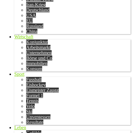
Iran-Krieg
Deutschland
USA
EU
Russland
China
Wirtschaft
Konjunktur
Arbeitsmarkt
Unternehmen
Börse und Co
Immobilien
Konsum
Sport
Fussball
Eishockey
Eismeister Zaugg
Formel 1
Tennis
Velo
Ski
Unvergessen
Resultate
Leben
Gefühle