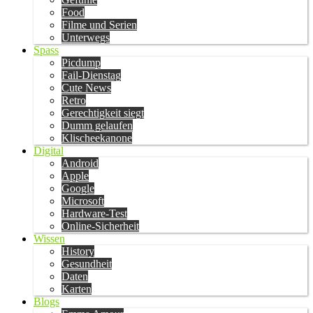
Food
Filme und Serien
Unterwegs
Spass
Picdump
Fail-Dienstag
Cute News
Retro
Gerechtigkeit siegt
Dumm gelaufen
Klischeekanone
Digital
Android
Apple
Google
Microsoft
Hardware-Test
Online-Sicherheit
Wissen
History
Gesundheit
Daten
Karten
Blogs