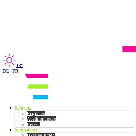
18°
DE
|
FR
Schweiz
Regionen
Abstimmungen
Reisen
International
Ukraine-Krieg