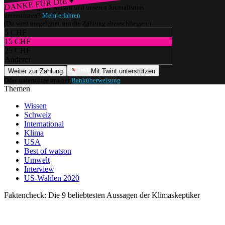
DANKE FÜR DIE ♥
Würdest du gerne watson und unseren Journalismus
unterstützen?
Mehr erfahren
(Du wirst umgeleitet, um die Zahlung abzuschliessen.)
5 CHF
15 CHF
25 CHF
Anderer
Weiter zur Zahlung
Mit Twint unterstützen
Oder unterstütze uns per
Banküberweisung
.
Themen
Wissen
Schweiz
International
Klima
USA
Best of watson
Umwelt
Interview
US-Wahlen 2020
Faktencheck: Die 9 beliebtesten Aussagen der Klimaskeptiker