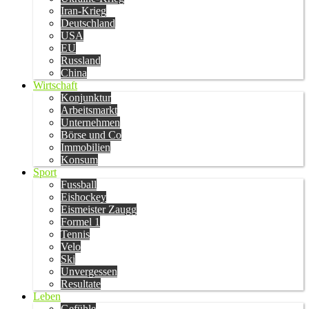
Iran-Krieg
Deutschland
USA
EU
Russland
China
Wirtschaft
Konjunktur
Arbeitsmarkt
Unternehmen
Börse und Co
Immobilien
Konsum
Sport
Fussball
Eishockey
Eismeister Zaugg
Formel 1
Tennis
Velo
Ski
Unvergessen
Resultate
Leben
Gefühle