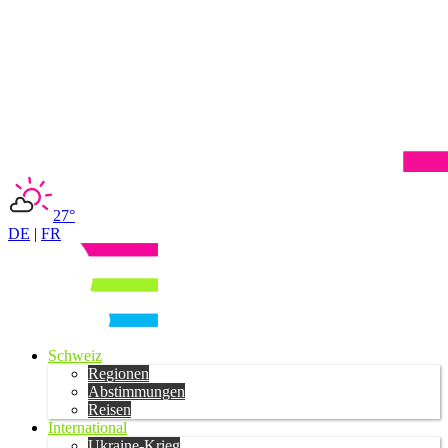
27°
DE
|
FR
Schweiz
Regionen
Abstimmungen
Reisen
International
Ukraine-Krieg