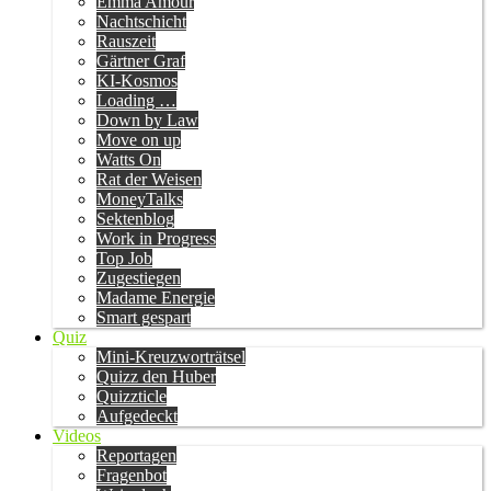
Emma Amour
Nachtschicht
Rauszeit
Gärtner Graf
KI-Kosmos
Loading …
Down by Law
Move on up
Watts On
Rat der Weisen
MoneyTalks
Sektenblog
Work in Progress
Top Job
Zugestiegen
Madame Energie
Smart gespart
Quiz
Mini-Kreuzworträtsel
Quizz den Huber
Quizzticle
Aufgedeckt
Videos
Reportagen
Fragenbot