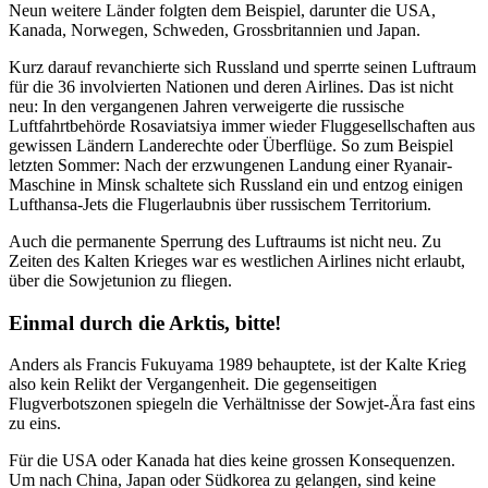
Neun weitere Länder folgten dem Beispiel, darunter die USA,
Kanada, Norwegen, Schweden, Grossbritannien und Japan.
Kurz darauf revanchierte sich Russland und sperrte seinen Luftraum
für die 36 involvierten Nationen und deren Airlines. Das ist nicht
neu: In den vergangenen Jahren verweigerte die russische
Luftfahrtbehörde Rosaviatsiya immer wieder Fluggesellschaften aus
gewissen Ländern Landerechte oder Überflüge. So zum Beispiel
letzten Sommer: Nach der erzwungenen Landung einer Ryanair-
Maschine in Minsk schaltete sich Russland ein und entzog einigen
Lufthansa-Jets die Flugerlaubnis über russischem Territorium.
Auch die permanente Sperrung des Luftraums ist nicht neu. Zu
Zeiten des Kalten Krieges war es westlichen Airlines nicht erlaubt,
über die Sowjetunion zu fliegen.
Einmal durch die Arktis, bitte!
Anders als Francis Fukuyama 1989 behauptete, ist der Kalte Krieg
also kein Relikt der Vergangenheit. Die gegenseitigen
Flugverbotszonen spiegeln die Verhältnisse der Sowjet-Ära fast eins
zu eins.
Für die USA oder Kanada hat dies keine grossen Konsequenzen.
Um nach China, Japan oder Südkorea zu gelangen, sind keine