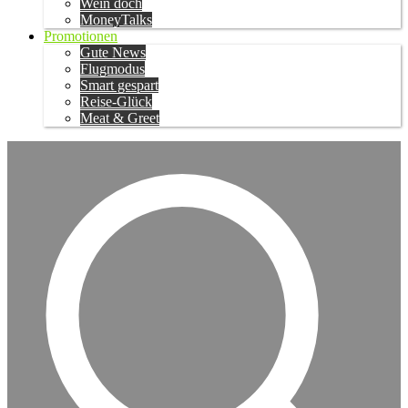
Wein doch
MoneyTalks
Promotionen
Gute News
Flugmodus
Smart gespart
Reise-Glück
Meat & Greet