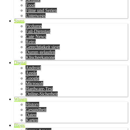
Food
Filme und Serien
Unterwegs
Spass
Picdump
Fail-Dienstag
Cute News
Retro
Gerechtigkeit siegt
Dumm gelaufen
Klischeekanone
Digital
Android
Apple
Google
Microsoft
Hardware-Test
Online-Sicherheit
Wissen
History
Gesundheit
Daten
Karten
Blogs