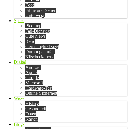
Food
Filme und Serien
Unterwegs
Spass
Picdump
Fail-Dienstag
Cute News
Retro
Gerechtigkeit siegt
Dumm gelaufen
Klischeekanone
Digital
Android
Apple
Google
Microsoft
Hardware-Test
Online-Sicherheit
Wissen
History
Gesundheit
Daten
Karten
Blogs