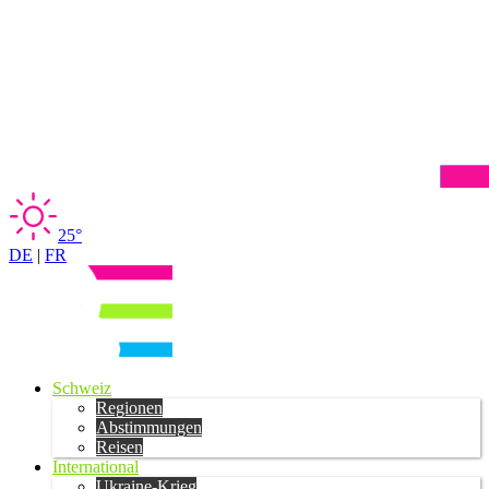
25°
DE
|
FR
Schweiz
Regionen
Abstimmungen
Reisen
International
Ukraine-Krieg