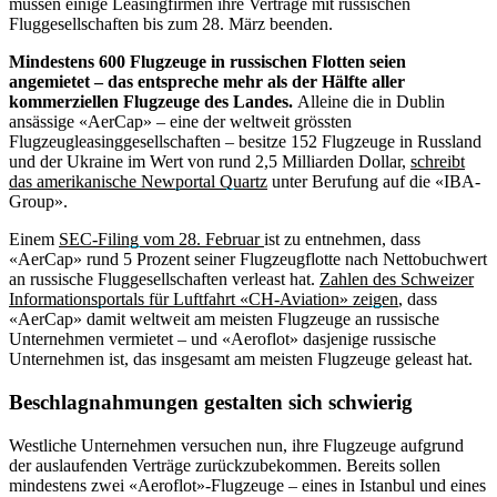
müssen einige Leasingfirmen ihre Verträge mit russischen
Fluggesellschaften bis zum 28. März beenden.
Mindestens 600 Flugzeuge in russischen Flotten seien
angemietet – das entspreche mehr als der Hälfte aller
kommerziellen Flugzeuge des Landes.
Alleine die in Dublin
ansässige «AerCap» – eine der weltweit grössten
Flugzeugleasinggesellschaften – besitze 152 Flugzeuge in Russland
und der Ukraine im Wert von rund 2,5 Milliarden Dollar,
schreibt
das amerikanische Newportal Quartz
unter Berufung auf die «IBA-
Group».
Einem
SEC-Filing vom 28. Februar
ist zu entnehmen, dass
«AerCap» rund 5 Prozent seiner Flugzeugflotte nach Nettobuchwert
an russische Fluggesellschaften verleast hat.
Zahlen des Schweizer
Informationsportals für Luftfahrt «CH-Aviation» zeigen
, dass
«AerCap» damit weltweit am meisten Flugzeuge an russische
Unternehmen vermietet – und «Aeroflot» dasjenige russische
Unternehmen ist, das insgesamt am meisten Flugzeuge geleast hat.
Beschlagnahmungen gestalten sich schwierig
Westliche Unternehmen versuchen nun, ihre Flugzeuge aufgrund
der auslaufenden Verträge zurückzubekommen. Bereits sollen
mindestens zwei «Aeroflot»-Flugzeuge – eines in Istanbul und eines