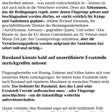
abschreiben müssen – was zurzeit wahrscheinlich ist – können sie
sich auch nicht an die Versicherer wenden. Denn das
Abkommen,
das die Bedingungen regelt, unter denen Flugzeuge geleast und
beschlagnahmt werden dürfen, sei «nicht wirklich für Kriege
und Sanktionen geplant»
, erklärte Richard Aboulafia, der
geschäftsführende Direktor des Beratungsunternehmen
«AeroDynamic Advisory», gegenüber Quartz. Und weiter: «Das
Bizarre ist, dass die EU diesen Unternehmen am 28. Februar einen
Monat Zeit gab, ihre Leasingverträge aufzulösen,
aber die
Versicherungspolicen wurden aufgrund der Sanktionen fast
sofort null und nichtig.»
Russland könnte bald auf unzertifizierte Ersatzteile
zurückgreifen müssen
Flugzeughersteller wie Boeing, Embraer und Airbus haben sich vom
russischen Markt zurückgezogen: Sie liefern keine Ersatzteile mehr
nach Russland und reparieren Maschinen in russischen Flotten nicht
mehr.
Das bedeutet für Russland, dass das Land seine
Ersatzteil-Vorräte aufbrauchen muss – oder Flugzeuge
ausschlachten – um die Inlandsflüge weiterhin
aufrechtzuerhalten.
Quartz vermutet, dass Russland sogar auf nicht zertifizierte Teile