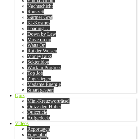
Emma Amour
Nachtschicht
Rauszeit
Gärtner Graf
KI-Kosmos
Loading …
Down by Law
Move on up
Watts On
Rat der Weisen
MoneyTalks
Sektenblog
Work in Progress
Top Job
Zugestiegen
Madame Energie
Smart gespart
Quiz
Mini-Kreuzworträtsel
Quizz den Huber
Quizzticle
Aufgedeckt
Videos
Reportagen
Fragenbot