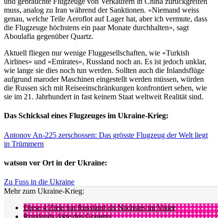
und gebrauchte Flugzeuge von Verkäufern in China zurückgreifen
muss, analog zu Iran während der Sanktionen. «Niemand weiss
genau, welche Teile Aeroflot auf Lager hat, aber ich vermute, dass
die Flugzeuge höchstens ein paar Monate durchhalten», sagt
Aboulafia gegenüber Quartz.
Aktuell fliegen nur wenige Fluggesellschaften, wie «Turkish
Airlines» und «Emirates», Russland noch an. Es ist jedoch unklar,
wie lange sie dies noch tun werden. Sollten auch die Inlandsflüge
aufgrund maroder Maschinen eingestellt werden müssen, würden
die Russen sich mit Reiseeinschränkungen konfrontiert sehen, wie
sie im 21. Jahrhundert in fast keinem Staat weltweit Realität sind.
Das Schicksal eines Flugzeuges im Ukraine-Krieg:
Antonov An-225 zerschossen: Das grösste Flugzeug der Welt liegt
in Trümmern
watson vor Ort in der Ukraine:
Zu Fuss in die Ukraine
Mehr zum Ukraine-Krieg:
Diese 4 Ziele hat Russland als Nächstes im Visier
Russlands Akte des Grauens