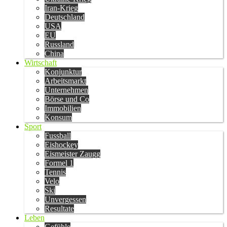
Iran-Krieg
Deutschland
USA
EU
Russland
China
Wirtschaft
Konjunktur
Arbeitsmarkt
Unternehmen
Börse und Co
Immobilien
Konsum
Sport
Fussball
Eishockey
Eismeister Zaugg
Formel 1
Tennis
Velo
Ski
Unvergessen
Resultate
Leben
Gefühle