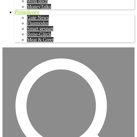
Wein doch
MoneyTalks
Promotionen
Gute News
Flugmodus
Smart gespart
Reise-Glück
Meat & Greet