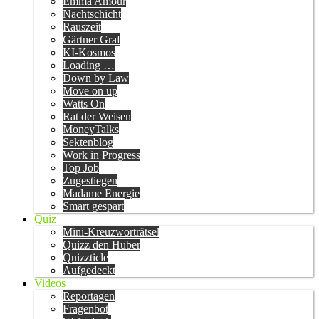
Emma Amour
Nachtschicht
Rauszeit
Gärtner Graf
KI-Kosmos
Loading …
Down by Law
Move on up
Watts On
Rat der Weisen
MoneyTalks
Sektenblog
Work in Progress
Top Job
Zugestiegen
Madame Energie
Smart gespart
Quiz
Mini-Kreuzworträtsel
Quizz den Huber
Quizzticle
Aufgedeckt
Videos
Reportagen
Fragenbot