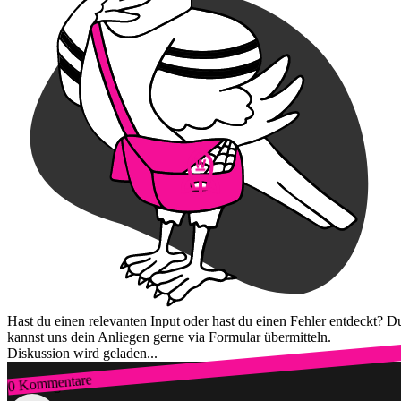
Hast du einen relevanten Input oder hast du einen Fehler entdeckt? D
kannst uns dein Anliegen gerne via Formular übermitteln.
Diskussion wird geladen...
0 Kommentare
Zum Login