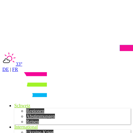
33°
DE
|
FR
Schweiz
Regionen
Abstimmungen
Reisen
International
Ukraine-Krieg