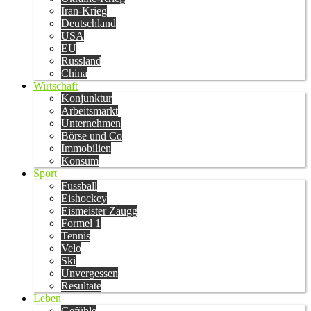
Iran-Krieg
Deutschland
USA
EU
Russland
China
Wirtschaft
Konjunktur
Arbeitsmarkt
Unternehmen
Börse und Co
Immobilien
Konsum
Sport
Fussball
Eishockey
Eismeister Zaugg
Formel 1
Tennis
Velo
Ski
Unvergessen
Resultate
Leben
Gefühle