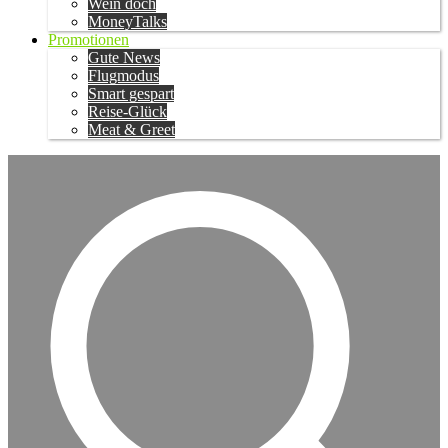
Wein doch
MoneyTalks
Promotionen
Gute News
Flugmodus
Smart gespart
Reise-Glück
Meat & Greet