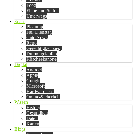
Food
Filme und Serien
Unterwegs
Spass
Picdump
Fail-Dienstag
Cute News
Retro
Gerechtigkeit siegt
Dumm gelaufen
Klischeekanone
Digital
Android
Apple
Google
Microsoft
Hardware-Test
Online-Sicherheit
Wissen
History
Gesundheit
Daten
Karten
Blogs