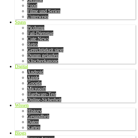
Food
Filme und Serien
Unterwegs
Spass
Picdump
Fail-Dienstag
Cute News
Retro
Gerechtigkeit siegt
Dumm gelaufen
Klischeekanone
Digital
Android
Apple
Google
Microsoft
Hardware-Test
Online-Sicherheit
Wissen
History
Gesundheit
Daten
Karten
Blogs