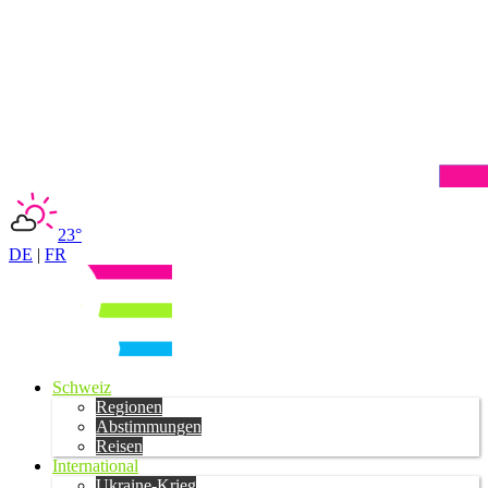
23°
DE
|
FR
Schweiz
Regionen
Abstimmungen
Reisen
International
Ukraine-Krieg