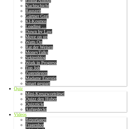
Emma Amour
Nachtschicht
Rauszeit
Gärtner Graf
KI-Kosmos
Loading …
Down by Law
Move on up
Watts On
Rat der Weisen
MoneyTalks
Sektenblog
Work in Progress
Top Job
Zugestiegen
Madame Energie
Smart gespart
Quiz
Mini-Kreuzworträtsel
Quizz den Huber
Quizzticle
Aufgedeckt
Videos
Reportagen
Fragenbot