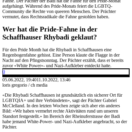
Fahne. Der Pächter der Badi hat die Fahne für den Pride-Monat
aufgehängt. Während des Pride-Monats feiert die LGBTQ-
Community die Rechte von queeren Menschen. Der Prächter
vermutet, dass Rechtsradikale die Fahne gestohlen haben.
Wer hat die Pride-Fahne in der
Schaffhauser Rhybadi geklaut?
Für den Pride Month hat die Rhybadi in Schaffhausen eine
Regenbogenfahne gehisst. Eine Person klaute die Flagge in der
Nacht auf den Pfingstsonntag. Der Pächter erzählt, dass er bereits
zuvor «White Power»- und Nazi-Aufkleber entdeckt hatte.
0
05.06.2022, 19:40
11.10.2022, 13:46
loris gregorio / ch media
«Die Rhybadi Schaffhausen ist grundsätzlich ein sicherer Ort für
LGBTQIA+ und ihre Verbündeten», sagt der Pächter Gabriel
McClelland. In den letzten Wochen zeigte sich aber ein anderes
Bild: «Wir haben vermehrt rechte Aktivitäten rund um unseren
Standort festgestellt.» Im Bereich der Rheinuferstrasse der Badi
habe jemand White-Power- und Nazi-Aufkleber angebracht, so der
Pächter.