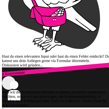
Hast du einen relevanten Input oder hast du einen Fehler entdeckt? D
kannst uns dein Anliegen gerne via Formular übermitteln.
Diskussion wird geladen...
0 Kommentare
Zum Login
Weil wir die Kommentar-Debatten weiterhin persönlich moderieren
möchten, sehen wir uns gezwungen, die Kommentarfunktion 24
Stunden nach Publikation einer Story zu schliessen. Vielen Dank für
dein Verständnis!