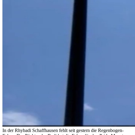
In der Rhybadi Schaffhausen fehlt seit gestern die Regenbogen-