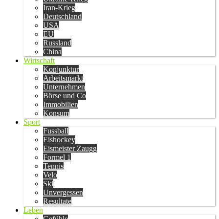
Iran-Krieg
Deutschland
USA
EU
Russland
China
Wirtschaft
Konjunktur
Arbeitsmarkt
Unternehmen
Börse und Co
Immobilien
Konsum
Sport
Fussball
Eishockey
Eismeister Zaugg
Formel 1
Tennis
Velo
Ski
Unvergessen
Resultate
Leben
Gefühle