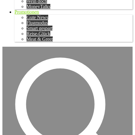
Wein doch
MoneyTalks
Promotionen
Gute News
Flugmodus
Smart gespart
Reise-Glück
Meat & Greet