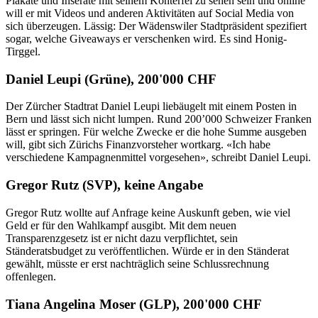
Plakate und Inserate mit seinem Konterfei zu sehen sein und online
will er mit Videos und anderen Aktivitäten auf Social Media von
sich überzeugen. Lässig: Der Wädenswiler Stadtpräsident spezifiert
sogar, welche Giveaways er verschenken wird. Es sind Honig-
Tirggel.
Daniel Leupi (Grüne), 200'000 CHF
Der Zürcher Stadtrat Daniel Leupi liebäugelt mit einem Posten in
Bern und lässt sich nicht lumpen. Rund 200’000 Schweizer Franken
lässt er springen. Für welche Zwecke er die hohe Summe ausgeben
will, gibt sich Zürichs Finanzvorsteher wortkarg. «Ich habe
verschiedene Kampagnenmittel vorgesehen», schreibt Daniel Leupi.
Gregor Rutz (SVP), keine Angabe
Gregor Rutz wollte auf Anfrage keine Auskunft geben, wie viel
Geld er für den Wahlkampf ausgibt. Mit dem neuen
Transparenzgesetz ist er nicht dazu verpflichtet, sein
Ständeratsbudget zu veröffentlichen. Würde er in den Ständerat
gewählt, müsste er erst nachträglich seine Schlussrechnung
offenlegen.
Tiana Angelina Moser (GLP), 200'000 CHF