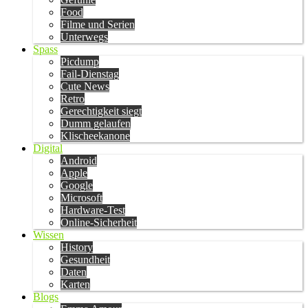
Food
Filme und Serien
Unterwegs
Spass
Picdump
Fail-Dienstag
Cute News
Retro
Gerechtigkeit siegt
Dumm gelaufen
Klischeekanone
Digital
Android
Apple
Google
Microsoft
Hardware-Test
Online-Sicherheit
Wissen
History
Gesundheit
Daten
Karten
Blogs