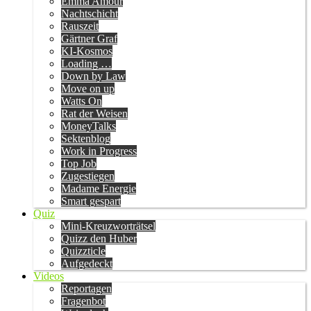
Emma Amour
Nachtschicht
Rauszeit
Gärtner Graf
KI-Kosmos
Loading …
Down by Law
Move on up
Watts On
Rat der Weisen
MoneyTalks
Sektenblog
Work in Progress
Top Job
Zugestiegen
Madame Energie
Smart gespart
Quiz
Mini-Kreuzworträtsel
Quizz den Huber
Quizzticle
Aufgedeckt
Videos
Reportagen
Fragenbot