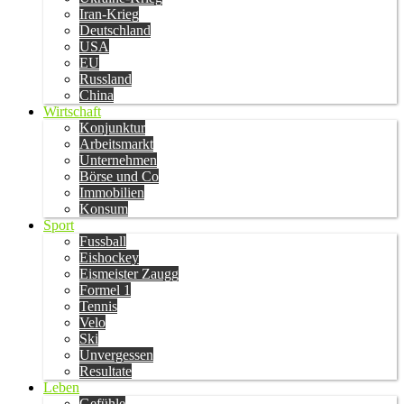
Iran-Krieg
Deutschland
USA
EU
Russland
China
Wirtschaft
Konjunktur
Arbeitsmarkt
Unternehmen
Börse und Co
Immobilien
Konsum
Sport
Fussball
Eishockey
Eismeister Zaugg
Formel 1
Tennis
Velo
Ski
Unvergessen
Resultate
Leben
Gefühle