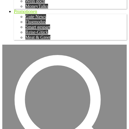
Wein doch
MoneyTalks
Promotionen
Gute News
Flugmodus
Smart gespart
Reise-Glück
Meat & Greet