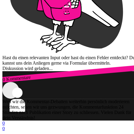
Hast du einen relevanten Input oder hast du einen Fehler entdeckt? D
kannst uns dein Anliegen gerne via Formular übermitteln.
Diskussion wird geladen...
0 Kommentare
Zum Login
Weil wir die Kommentar-Debatten weiterhin persönlich moderieren
möchten, sehen wir uns gezwungen, die Kommentarfunktion 24
Stunden nach Publikation einer Story zu schliessen. Vielen Dank für
dein Verständnis!
0
0