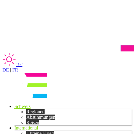
19°
DE
|
FR
Schweiz
Regionen
Abstimmungen
Reisen
International
Ukraine-Krieg