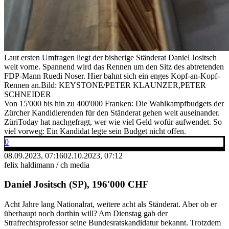
Laut ersten Umfragen liegt der bisherige Ständerat Daniel Jositsch
weit vorne. Spannend wird das Rennen um den Sitz des abtretenden
FDP-Mann Ruedi Noser. Hier bahnt sich ein enges Kopf-an-Kopf-
Rennen an.
Bild: KEYSTONE/PETER KLAUNZER,PETER
SCHNEIDER
Von 15'000 bis hin zu 400'000 Franken: Die Wahlkampfbudgets der
Zürcher Kandidierenden für den Ständerat gehen weit auseinander.
ZüriToday hat nachgefragt, wer wie viel Geld wofür aufwendet. So
viel vorweg: Ein Kandidat legte sein Budget nicht offen.
0
08.09.2023, 07:16
02.10.2023, 07:12
felix haldimann / ch media
Daniel Jositsch (SP), 196'000 CHF
Acht Jahre lang Nationalrat, weitere acht als Ständerat. Aber ob er
überhaupt noch dorthin will? Am Dienstag gab der
Strafrechtsprofessor seine Bundesratskandidatur bekannt. Trotzdem