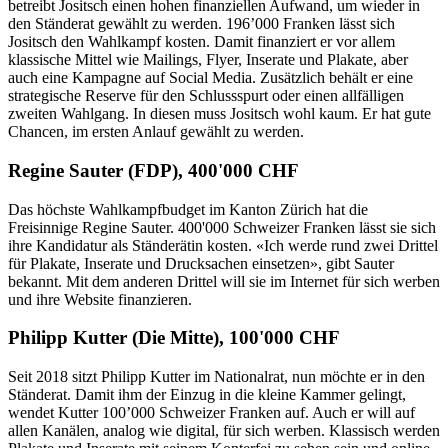
betreibt Jositsch einen hohen finanziellen Aufwand, um wieder in
den Ständerat gewählt zu werden. 196’000 Franken lässt sich
Jositsch den Wahlkampf kosten. Damit finanziert er vor allem
klassische Mittel wie Mailings, Flyer, Inserate und Plakate, aber
auch eine Kampagne auf Social Media. Zusätzlich behält er eine
strategische Reserve für den Schlussspurt oder einen allfälligen
zweiten Wahlgang. In diesen muss Jositsch wohl kaum. Er hat gute
Chancen, im ersten Anlauf gewählt zu werden.
Regine Sauter (FDP), 400'000 CHF
Das höchste Wahlkampfbudget im Kanton Zürich hat die
Freisinnige Regine Sauter. 400'000 Schweizer Franken lässt sie sich
ihre Kandidatur als Ständerätin kosten. «Ich werde rund zwei Drittel
für Plakate, Inserate und Drucksachen einsetzen», gibt Sauter
bekannt. Mit dem anderen Drittel will sie im Internet für sich werben
und ihre Website finanzieren.
Philipp Kutter (Die Mitte), 100'000 CHF
Seit 2018 sitzt Philipp Kutter im Nationalrat, nun möchte er in den
Ständerat. Damit ihm der Einzug in die kleine Kammer gelingt,
wendet Kutter 100’000 Schweizer Franken auf. Auch er will auf
allen Kanälen, analog wie digital, für sich werben. Klassisch werden