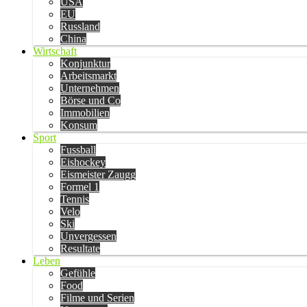
USA
EU
Russland
China
Wirtschaft
Konjunktur
Arbeitsmarkt
Unternehmen
Börse und Co
Immobilien
Konsum
Sport
Fussball
Eishockey
Eismeister Zaugg
Formel 1
Tennis
Velo
Ski
Unvergessen
Resultate
Leben
Gefühle
Food
Filme und Serien