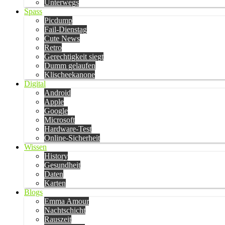
Unterwegs
Spass
Picdump
Fail-Dienstag
Cute News
Retro
Gerechtigkeit siegt
Dumm gelaufen
Klischeekanone
Digital
Android
Apple
Google
Microsoft
Hardware-Test
Online-Sicherheit
Wissen
History
Gesundheit
Daten
Karten
Blogs
Emma Amour
Nachtschicht
Rauszeit