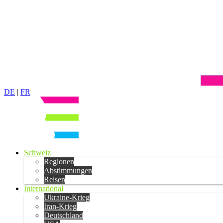
DE
|
FR
Schweiz
Regionen
Abstimmungen
Reisen
International
Ukraine-Krieg
Iran-Krieg
Deutschland