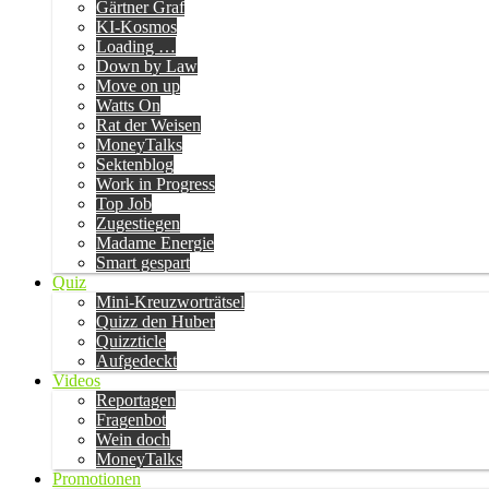
Gärtner Graf
KI-Kosmos
Loading …
Down by Law
Move on up
Watts On
Rat der Weisen
MoneyTalks
Sektenblog
Work in Progress
Top Job
Zugestiegen
Madame Energie
Smart gespart
Quiz
Mini-Kreuzworträtsel
Quizz den Huber
Quizzticle
Aufgedeckt
Videos
Reportagen
Fragenbot
Wein doch
MoneyTalks
Promotionen