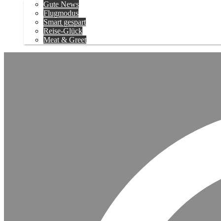
Gute News
Flugmodus
Smart gespart
Reise-Glück
Meat & Greet