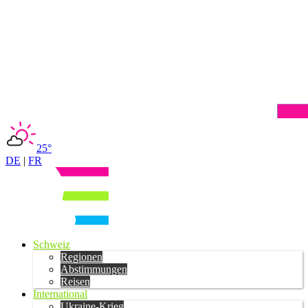
25°
DE
|
FR
Schweiz
Regionen
Abstimmungen
Reisen
International
Ukraine-Krieg