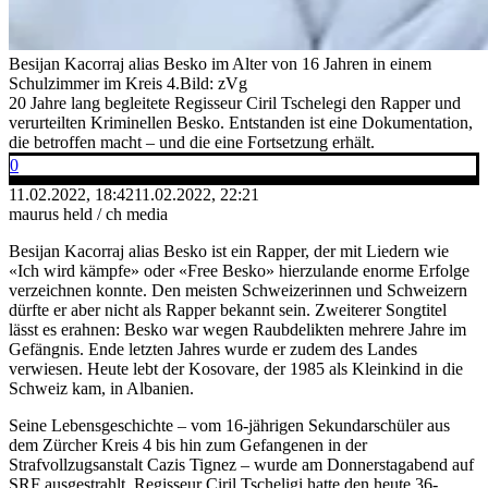
Besijan Kacorraj alias Besko im Alter von 16 Jahren in einem
Schulzimmer im Kreis 4.
Bild: zVg
20 Jahre lang begleitete Regisseur Ciril Tschelegi den Rapper und
verurteilten Kriminellen Besko. Entstanden ist eine Dokumentation,
die betroffen macht – und die eine Fortsetzung erhält.
0
11.02.2022, 18:42
11.02.2022, 22:21
maurus held / ch media
Besijan Kacorraj alias Besko ist ein Rapper, der mit Liedern wie
«Ich wird kämpfe» oder «Free Besko» hierzulande enorme Erfolge
verzeichnen konnte. Den meisten Schweizerinnen und Schweizern
dürfte er aber nicht als Rapper bekannt sein. Zweiterer Songtitel
lässt es erahnen: Besko war wegen Raubdelikten mehrere Jahre im
Gefängnis. Ende letzten Jahres wurde er zudem des Landes
verwiesen. Heute lebt der Kosovare, der 1985 als Kleinkind in die
Schweiz kam, in Albanien.
Seine Lebensgeschichte – vom 16-jährigen Sekundarschüler aus
dem Zürcher Kreis 4 bis hin zum Gefangenen in der
Strafvollzugsanstalt Cazis Tignez – wurde am Donnerstagabend auf
SRF ausgestrahlt. Regisseur Ciril Tscheligi hatte den heute 36-