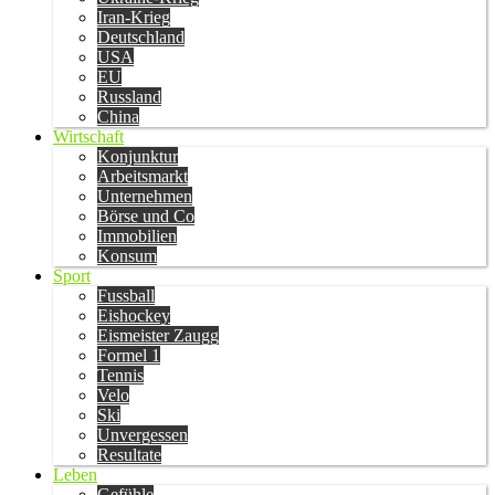
Iran-Krieg
Deutschland
USA
EU
Russland
China
Wirtschaft
Konjunktur
Arbeitsmarkt
Unternehmen
Börse und Co
Immobilien
Konsum
Sport
Fussball
Eishockey
Eismeister Zaugg
Formel 1
Tennis
Velo
Ski
Unvergessen
Resultate
Leben
Gefühle