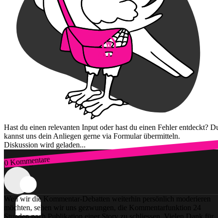
Hast du einen relevanten Input oder hast du einen Fehler entdeckt? D
kannst uns dein Anliegen gerne via Formular übermitteln.
Diskussion wird geladen...
0 Kommentare
Zum Login
Weil wir die Kommentar-Debatten weiterhin persönlich moderieren
möchten, sehen wir uns gezwungen, die Kommentarfunktion 24
Stunden nach Publikation einer Story zu schliessen. Vielen Dank für