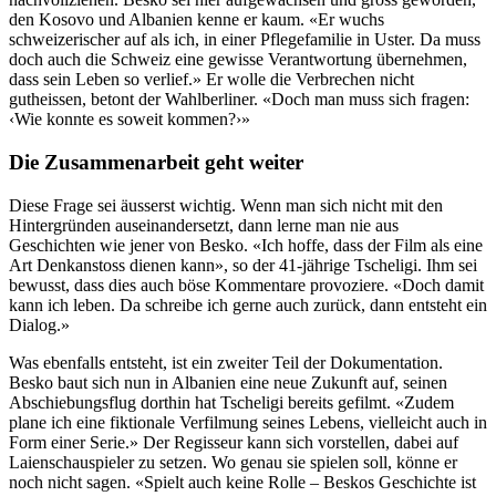
den Kosovo und Albanien kenne er kaum. «Er wuchs
schweizerischer auf als ich, in einer Pflegefamilie in Uster. Da muss
doch auch die Schweiz eine gewisse Verantwortung übernehmen,
dass sein Leben so verlief.» Er wolle die Verbrechen nicht
gutheissen, betont der Wahlberliner. «Doch man muss sich fragen:
‹Wie konnte es soweit kommen?›»
Die Zusammenarbeit geht weiter
Diese Frage sei äusserst wichtig. Wenn man sich nicht mit den
Hintergründen auseinandersetzt, dann lerne man nie aus
Geschichten wie jener von Besko. «Ich hoffe, dass der Film als eine
Art Denkanstoss dienen kann», so der 41-jährige Tscheligi. Ihm sei
bewusst, dass dies auch böse Kommentare provoziere. «Doch damit
kann ich leben. Da schreibe ich gerne auch zurück, dann entsteht ein
Dialog.»
Was ebenfalls entsteht, ist ein zweiter Teil der Dokumentation.
Besko baut sich nun in Albanien eine neue Zukunft auf, seinen
Abschiebungsflug dorthin hat Tscheligi bereits gefilmt. «Zudem
plane ich eine fiktionale Verfilmung seines Lebens, vielleicht auch in
Form einer Serie.» Der Regisseur kann sich vorstellen, dabei auf
Laienschauspieler zu setzen. Wo genau sie spielen soll, könne er
noch nicht sagen. «Spielt auch keine Rolle – Beskos Geschichte ist