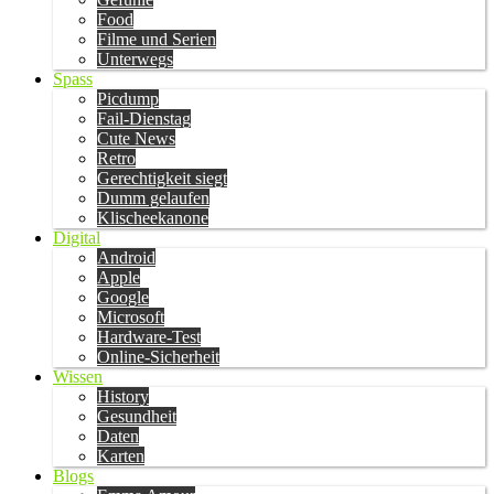
Food
Filme und Serien
Unterwegs
Spass
Picdump
Fail-Dienstag
Cute News
Retro
Gerechtigkeit siegt
Dumm gelaufen
Klischeekanone
Digital
Android
Apple
Google
Microsoft
Hardware-Test
Online-Sicherheit
Wissen
History
Gesundheit
Daten
Karten
Blogs