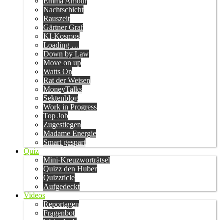
Emma Amour
Nachtschicht
Rauszeit
Gärtner Graf
KI-Kosmos
Loading …
Down by Law
Move on up
Watts On
Rat der Weisen
MoneyTalks
Sektenblog
Work in Progress
Top Job
Zugestiegen
Madame Energie
Smart gespart
Quiz
Mini-Kreuzworträtsel
Quizz den Huber
Quizzticle
Aufgedeckt
Videos
Reportagen
Fragenbot