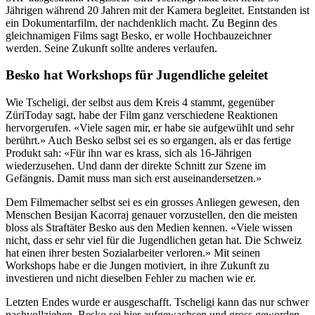
Jährigen während 20 Jahren mit der Kamera begleitet. Entstanden ist
ein Dokumentarfilm, der nachdenklich macht. Zu Beginn des
gleichnamigen Films sagt Besko, er wolle Hochbauzeichner
werden. Seine Zukunft sollte anderes verlaufen.
Besko hat Workshops für Jugendliche geleitet
Wie Tscheligi, der selbst aus dem Kreis 4 stammt, gegenüber
ZüriToday sagt, habe der Film ganz verschiedene Reaktionen
hervorgerufen. «Viele sagen mir, er habe sie aufgewühlt und sehr
berührt.» Auch Besko selbst sei es so ergangen, als er das fertige
Produkt sah: «Für ihn war es krass, sich als 16-Jährigen
wiederzusehen. Und dann der direkte Schnitt zur Szene im
Gefängnis. Damit muss man sich erst auseinandersetzen.»
Dem Filmemacher selbst sei es ein grosses Anliegen gewesen, den
Menschen Besijan Kacorraj genauer vorzustellen, den die meisten
bloss als Straftäter Besko aus den Medien kennen. «Viele wissen
nicht, dass er sehr viel für die Jugendlichen getan hat. Die Schweiz
hat einen ihrer besten Sozialarbeiter verloren.» Mit seinen
Workshops habe er die Jungen motiviert, in ihre Zukunft zu
investieren und nicht dieselben Fehler zu machen wie er.
Letzten Endes wurde er ausgeschafft. Tscheligi kann das nur schwer
nachvollziehen. Besko sei hier aufgewachsen und gross geworden,