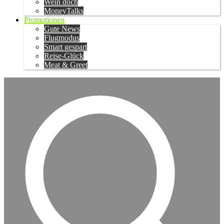
Wein doch
MoneyTalks
Promotionen
Gute News
Flugmodus
Smart gespart
Reise-Glück
Meat & Greet