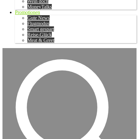
Wein doch
MoneyTalks
Promotionen
Gute News
Flugmodus
Smart gespart
Reise-Glück
Meat & Greet