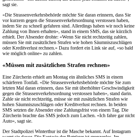
sagt sie.
«Die Strassenverkehrsbehörde möchte Sie daran erinnern, dass Sie
vor kurzem gegen die Strassenverkehrsordnung verstossen haben,
indem Sie zu schnell gefahren sind. Allerdings haben wir noch keine
Zahlung von Ihnen erhalten», stand in einem SMS, das sie kürzlich
erhielt. Der Absender drohte: «Wenn Sie nicht rechtzeitig zahlen,
müssen Sie mit zusätzlichen Strafen wie hohen Säumniszuschlägen
oder Kreditverlust rechnen.» Dazu fordert ein Link sie auf, «so bald
wie möglich online» zu zahlen.
«Müssen mit zusätzlichen Strafen rechnen»
Eine Zürcherin erhielt am Montag ein ähnliches SMS in einem
schärferen Tonfall. «Die Strassenverkehrsbehörde möchte Sie zum
letzten Mal daran erinnern, dass Sie mit überhöhter Geschwindigkeit
gegen die Strassenverkehrsordnung verstossen haben», stand darin.
Zahle sie nicht rechtzeitig, müsse sie mit zusätzlichen Strafen wie
hohen Säumniszuschlägen oder Kreditverlust rechnen. In beiden
SMS setzten die Absender eine Zahlungsfrist von einem Tag. Die
Zürcherin brachte das SMS jedoch zum Lachen. «Ich fahre gar nicht
Auto», sagt sie.
Der Stadtpolizei Winterthur ist die Masche bekannt. Auf Instagram
warnt sie davor. Die Fantasie der Betrüger ist grenzenlos. Im