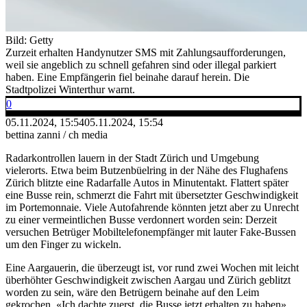
Bild: Getty
Zurzeit erhalten Handynutzer SMS mit Zahlungsaufforderungen,
weil sie angeblich zu schnell gefahren sind oder illegal parkiert
haben. Eine Empfängerin fiel beinahe darauf herein. Die
Stadtpolizei Winterthur warnt.
0
05.11.2024, 15:54
05.11.2024, 15:54
bettina zanni / ch media
Radarkontrollen lauern in der Stadt Zürich und Umgebung
vielerorts. Etwa beim Butzenbüelring in der Nähe des Flughafens
Zürich blitzte eine Radarfalle Autos in Minutentakt. Flattert später
eine Busse rein, schmerzt die Fahrt mit übersetzter Geschwindigkeit
im Portemonnaie. Viele Autofahrende könnten jetzt aber zu Unrecht
zu einer vermeintlichen Busse verdonnert worden sein: Derzeit
versuchen Betrüger Mobiltelefonempfänger mit lauter Fake-Bussen
um den Finger zu wickeln.
Eine Aargauerin, die überzeugt ist, vor rund zwei Wochen mit leicht
überhöhter Geschwindigkeit zwischen Aargau und Zürich geblitzt
worden zu sein, wäre den Betrügern beinahe auf den Leim
gekrochen. «Ich dachte zuerst, die Busse jetzt erhalten zu haben»,