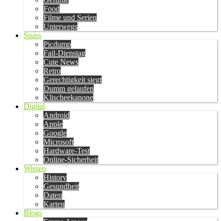
Food
Filme und Serien
Unterwegs
Spass
Picdump
Fail-Dienstag
Cute News
Retro
Gerechtigkeit siegt
Dumm gelaufen
Klischeekanone
Digital
Android
Apple
Google
Microsoft
Hardware-Test
Online-Sicherheit
Wissen
History
Gesundheit
Daten
Karten
Blogs