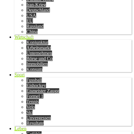
Iran-Krieg
Deutschland
USA
EU
Russland
China
Wirtschaft
Konjunktur
Arbeitsmarkt
Unternehmen
Börse und Co
Immobilien
Konsum
Sport
Fussball
Eishockey
Eismeister Zaugg
Formel 1
Tennis
Velo
Ski
Unvergessen
Resultate
Leben
Gefühle