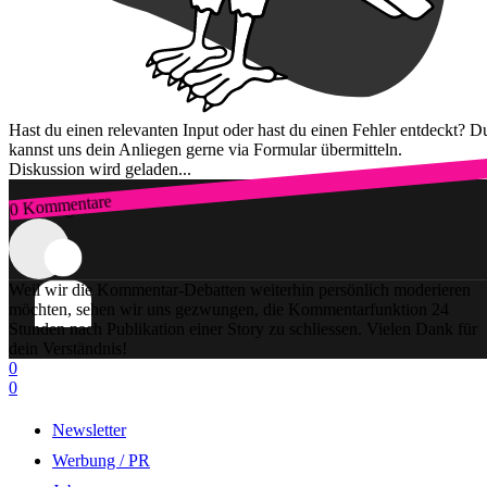
Hast du einen relevanten Input oder hast du einen Fehler entdeckt? D
kannst uns dein Anliegen gerne via Formular übermitteln.
Diskussion wird geladen...
0 Kommentare
Zum Login
Weil wir die Kommentar-Debatten weiterhin persönlich moderieren
möchten, sehen wir uns gezwungen, die Kommentarfunktion 24
Stunden nach Publikation einer Story zu schliessen. Vielen Dank für
dein Verständnis!
0
0
Newsletter
Werbung / PR