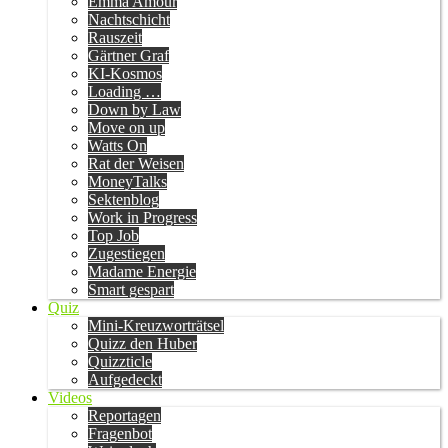
Emma Amour
Nachtschicht
Rauszeit
Gärtner Graf
KI-Kosmos
Loading …
Down by Law
Move on up
Watts On
Rat der Weisen
MoneyTalks
Sektenblog
Work in Progress
Top Job
Zugestiegen
Madame Energie
Smart gespart
Quiz
Mini-Kreuzworträtsel
Quizz den Huber
Quizzticle
Aufgedeckt
Videos
Reportagen
Fragenbot