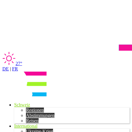
27°
DE
|
FR
Schweiz
Regionen
Abstimmungen
Reisen
International
Ukraine-Krieg