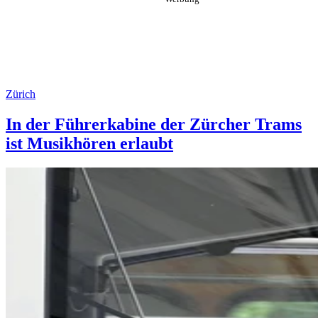
Zürich
In der Führerkabine der Zürcher Trams
ist Musikhören erlaubt