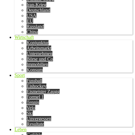
Iran-Krieg
Deutschland
USA
EU
Russland
China
Wirtschaft
Konjunktur
Arbeitsmarkt
Unternehmen
Börse und Co
Immobilien
Konsum
Sport
Fussball
Eishockey
Eismeister Zaugg
Formel 1
Tennis
Velo
Ski
Unvergessen
Resultate
Leben
Gefühle