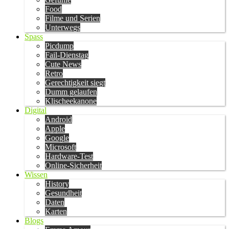
Food
Filme und Serien
Unterwegs
Spass
Picdump
Fail-Dienstag
Cute News
Retro
Gerechtigkeit siegt
Dumm gelaufen
Klischeekanone
Digital
Android
Apple
Google
Microsoft
Hardware-Test
Online-Sicherheit
Wissen
History
Gesundheit
Daten
Karten
Blogs