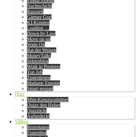
Emma Amour
Nachtschicht
Rauszeit
Gärtner Graf
KI-Kosmos
Loading …
Down by Law
Move on up
Watts On
Rat der Weisen
MoneyTalks
Sektenblog
Work in Progress
Top Job
Zugestiegen
Madame Energie
Smart gespart
Quiz
Mini-Kreuzworträtsel
Quizz den Huber
Quizzticle
Aufgedeckt
Videos
Reportagen
Fragenbot