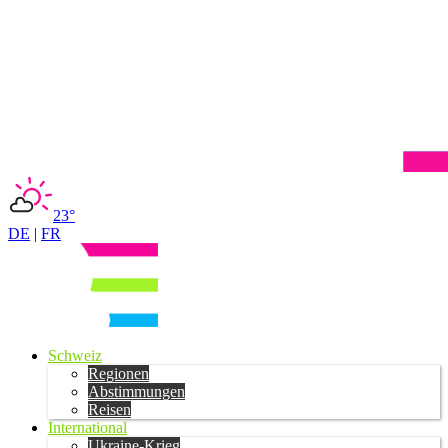
23°
DE
|
FR
Schweiz
Regionen
Abstimmungen
Reisen
International
Ukraine-Krieg