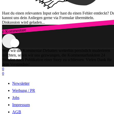
Hast du einen relevanten Input oder hast du einen Fehler entdeckt? D
kannst uns dein Anliegen gerne via Formular übermitteln.
Diskussion wird geladen...
0 Kommentare
Zum Login
Weil wir die Kommentar-Debatten weiterhin persönlich moderieren
möchten, sehen wir uns gezwungen, die Kommentarfunktion 24
Stunden nach Publikation einer Story zu schliessen. Vielen Dank für
dein Verständnis!
0
0
Newsletter
Werbung / PR
Jobs
Impressum
AGB