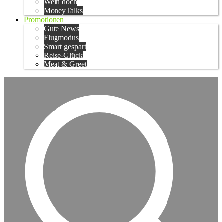
Wein doch
MoneyTalks
Promotionen
Gute News
Flugmodus
Smart gespart
Reise-Glück
Meat & Greet