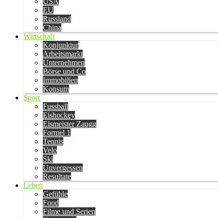
USA
EU
Russland
China
Wirtschaft
Konjunktur
Arbeitsmarkt
Unternehmen
Börse und Co
Immobilien
Konsum
Sport
Fussball
Eishockey
Eismeister Zaugg
Formel 1
Tennis
Velo
Ski
Unvergessen
Resultate
Leben
Gefühle
Food
Filme und Serien