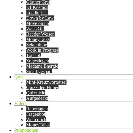
Gärtner Graf
KI-Kosmos
Loading …
Down by Law
Move on up
Watts On
Rat der Weisen
MoneyTalks
Sektenblog
Work in Progress
Top Job
Zugestiegen
Madame Energie
Smart gespart
Quiz
Mini-Kreuzworträtsel
Quizz den Huber
Quizzticle
Aufgedeckt
Videos
Reportagen
Fragenbot
Wein doch
MoneyTalks
Promotionen