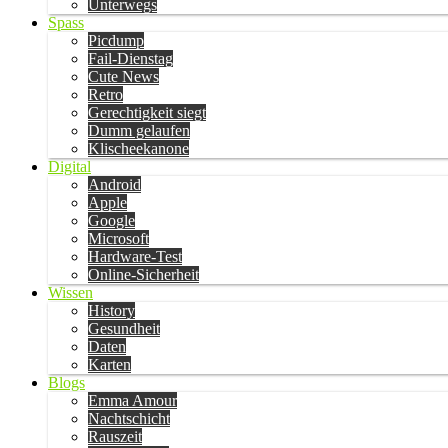
Unterwegs
Spass
Picdump
Fail-Dienstag
Cute News
Retro
Gerechtigkeit siegt
Dumm gelaufen
Klischeekanone
Digital
Android
Apple
Google
Microsoft
Hardware-Test
Online-Sicherheit
Wissen
History
Gesundheit
Daten
Karten
Blogs
Emma Amour
Nachtschicht
Rauszeit