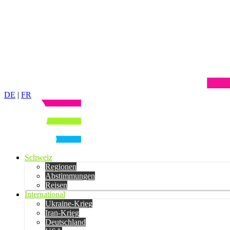
DE
|
FR
Schweiz
Regionen
Abstimmungen
Reisen
International
Ukraine-Krieg
Iran-Krieg
Deutschland