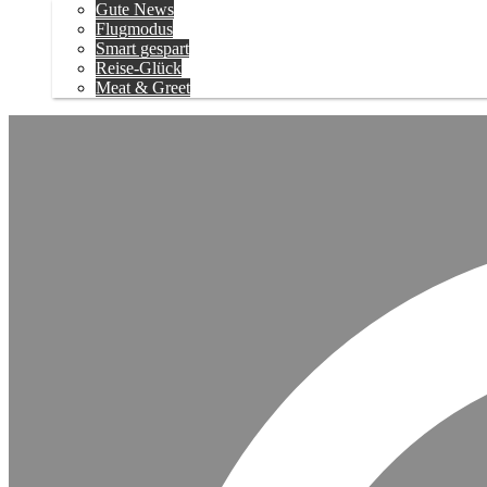
Gute News
Flugmodus
Smart gespart
Reise-Glück
Meat & Greet