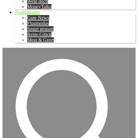
Wein doch
MoneyTalks
Promotionen
Gute News
Flugmodus
Smart gespart
Reise-Glück
Meat & Greet