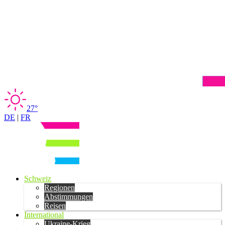
27°
DE
|
FR
Schweiz
Regionen
Abstimmungen
Reisen
International
Ukraine-Krieg