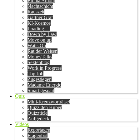
Emma Amour
Nachtschicht
Rauszeit
Gärtner Graf
KI-Kosmos
Loading …
Down by Law
Move on up
Watts On
Rat der Weisen
MoneyTalks
Sektenblog
Work in Progress
Top Job
Zugestiegen
Madame Energie
Smart gespart
Quiz
Mini-Kreuzworträtsel
Quizz den Huber
Quizzticle
Aufgedeckt
Videos
Reportagen
Fragenbot