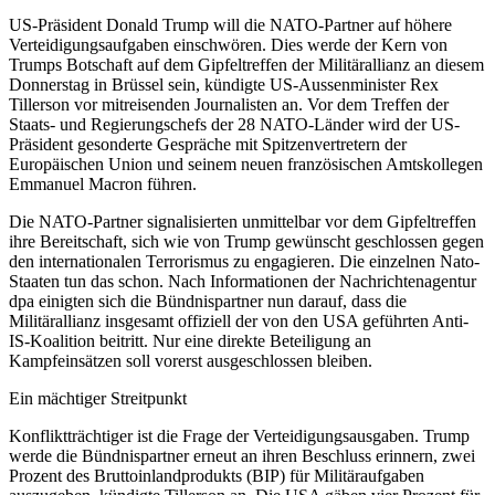
US-Präsident Donald Trump will die NATO-Partner auf höhere
Verteidigungsaufgaben einschwören. Dies werde der Kern von
Trumps Botschaft auf dem Gipfeltreffen der Militärallianz an diesem
Donnerstag in Brüssel sein, kündigte US-Aussenminister Rex
Tillerson vor mitreisenden Journalisten an. Vor dem Treffen der
Staats- und Regierungschefs der 28 NATO-Länder wird der US-
Präsident gesonderte Gespräche mit Spitzenvertretern der
Europäischen Union und seinem neuen französischen Amtskollegen
Emmanuel Macron führen.
Die NATO-Partner signalisierten unmittelbar vor dem Gipfeltreffen
ihre Bereitschaft, sich wie von Trump gewünscht geschlossen gegen
den internationalen Terrorismus zu engagieren. Die einzelnen Nato-
Staaten tun das schon. Nach Informationen der Nachrichtenagentur
dpa einigten sich die Bündnispartner nun darauf, dass die
Militärallianz insgesamt offiziell der von den USA geführten Anti-
IS-Koalition beitritt. Nur eine direkte Beteiligung an
Kampfeinsätzen soll vorerst ausgeschlossen bleiben.
Ein mächtiger Streitpunkt
Konfliktträchtiger ist die Frage der Verteidigungsausgaben. Trump
werde die Bündnispartner erneut an ihren Beschluss erinnern, zwei
Prozent des Bruttoinlandprodukts (BIP) für Militäraufgaben