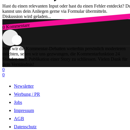
Hast du einen relevanten Input oder hast du einen Fehler entdeckt? D
kannst uns dein Anliegen gerne via Formular übermitteln.
Diskussion wird geladen...
0 Kommentare
Zum Login
Weil wir die Kommentar-Debatten weiterhin persönlich moderieren
möchten, sehen wir uns gezwungen, die Kommentarfunktion 24
Stunden nach Publikation einer Story zu schliessen. Vielen Dank für
dein Verständnis!
0
0
Newsletter
Werbung / PR
Jobs
Impressum
AGB
Datenschutz