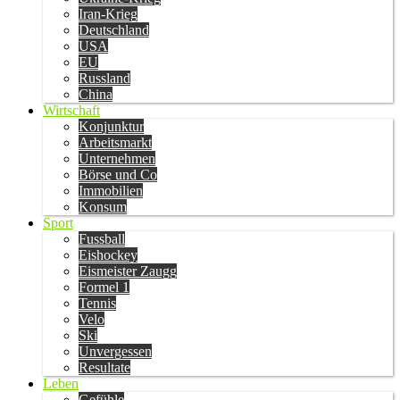
Iran-Krieg
Deutschland
USA
EU
Russland
China
Wirtschaft
Konjunktur
Arbeitsmarkt
Unternehmen
Börse und Co
Immobilien
Konsum
Sport
Fussball
Eishockey
Eismeister Zaugg
Formel 1
Tennis
Velo
Ski
Unvergessen
Resultate
Leben
Gefühle