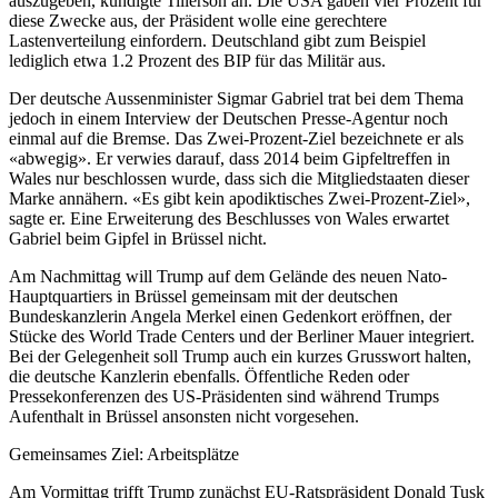
auszugeben, kündigte Tillerson an. Die USA gäben vier Prozent für
diese Zwecke aus, der Präsident wolle eine gerechtere
Lastenverteilung einfordern. Deutschland gibt zum Beispiel
lediglich etwa 1.2 Prozent des BIP für das Militär aus.
Der deutsche Aussenminister Sigmar Gabriel trat bei dem Thema
jedoch in einem Interview der Deutschen Presse-Agentur noch
einmal auf die Bremse. Das Zwei-Prozent-Ziel bezeichnete er als
«abwegig». Er verwies darauf, dass 2014 beim Gipfeltreffen in
Wales nur beschlossen wurde, dass sich die Mitgliedstaaten dieser
Marke annähern. «Es gibt kein apodiktisches Zwei-Prozent-Ziel»,
sagte er. Eine Erweiterung des Beschlusses von Wales erwartet
Gabriel beim Gipfel in Brüssel nicht.
Am Nachmittag will Trump auf dem Gelände des neuen Nato-
Hauptquartiers in Brüssel gemeinsam mit der deutschen
Bundeskanzlerin Angela Merkel einen Gedenkort eröffnen, der
Stücke des World Trade Centers und der Berliner Mauer integriert.
Bei der Gelegenheit soll Trump auch ein kurzes Grusswort halten,
die deutsche Kanzlerin ebenfalls. Öffentliche Reden oder
Pressekonferenzen des US-Präsidenten sind während Trumps
Aufenthalt in Brüssel ansonsten nicht vorgesehen.
Gemeinsames Ziel: Arbeitsplätze
Am Vormittag trifft Trump zunächst EU-Ratspräsident Donald Tusk