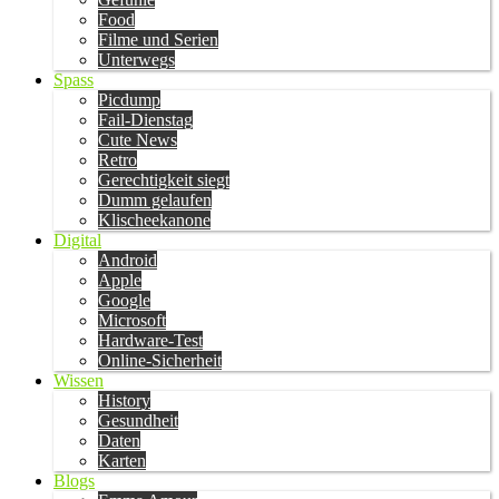
Food
Filme und Serien
Unterwegs
Spass
Picdump
Fail-Dienstag
Cute News
Retro
Gerechtigkeit siegt
Dumm gelaufen
Klischeekanone
Digital
Android
Apple
Google
Microsoft
Hardware-Test
Online-Sicherheit
Wissen
History
Gesundheit
Daten
Karten
Blogs