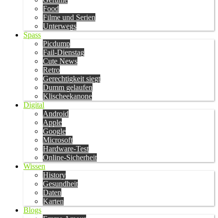
Food
Filme und Serien
Unterwegs
Spass
Picdump
Fail-Dienstag
Cute News
Retro
Gerechtigkeit siegt
Dumm gelaufen
Klischeekanone
Digital
Android
Apple
Google
Microsoft
Hardware-Test
Online-Sicherheit
Wissen
History
Gesundheit
Daten
Karten
Blogs