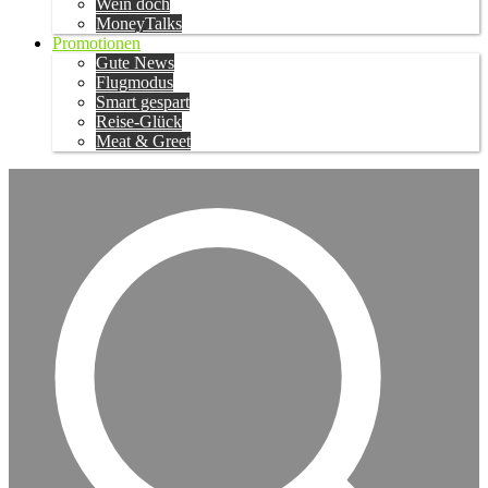
Wein doch
MoneyTalks
Promotionen
Gute News
Flugmodus
Smart gespart
Reise-Glück
Meat & Greet