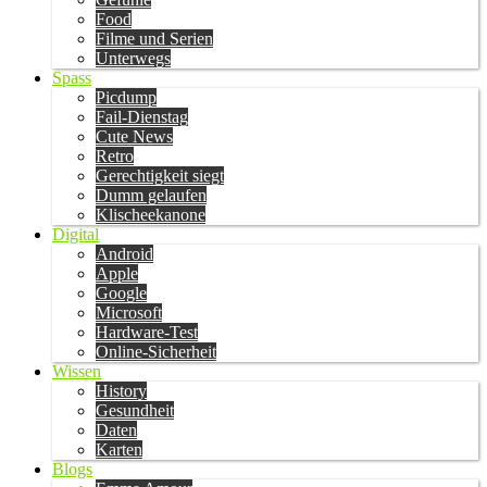
Food
Filme und Serien
Unterwegs
Spass
Picdump
Fail-Dienstag
Cute News
Retro
Gerechtigkeit siegt
Dumm gelaufen
Klischeekanone
Digital
Android
Apple
Google
Microsoft
Hardware-Test
Online-Sicherheit
Wissen
History
Gesundheit
Daten
Karten
Blogs