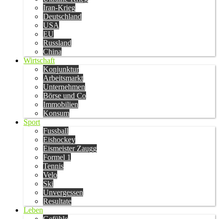
Iran-Krieg
Deutschland
USA
EU
Russland
China
Wirtschaft
Konjunktur
Arbeitsmarkt
Unternehmen
Börse und Co
Immobilien
Konsum
Sport
Fussball
Eishockey
Eismeister Zaugg
Formel 1
Tennis
Velo
Ski
Unvergessen
Resultate
Leben
Gefühle