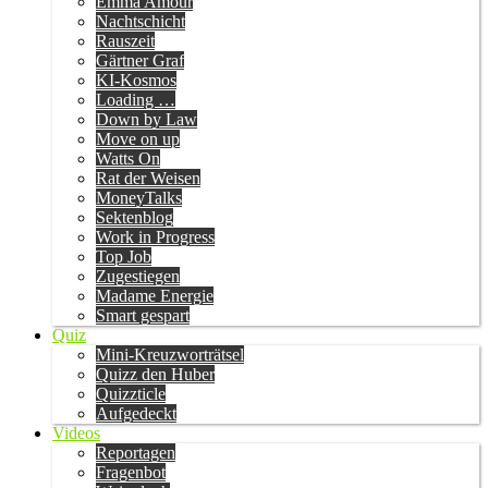
Emma Amour
Nachtschicht
Rauszeit
Gärtner Graf
KI-Kosmos
Loading …
Down by Law
Move on up
Watts On
Rat der Weisen
MoneyTalks
Sektenblog
Work in Progress
Top Job
Zugestiegen
Madame Energie
Smart gespart
Quiz
Mini-Kreuzworträtsel
Quizz den Huber
Quizzticle
Aufgedeckt
Videos
Reportagen
Fragenbot