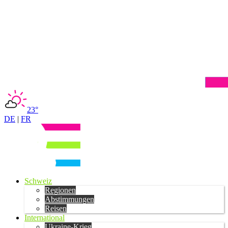
23°
DE
|
FR
Schweiz
Regionen
Abstimmungen
Reisen
International
Ukraine-Krieg