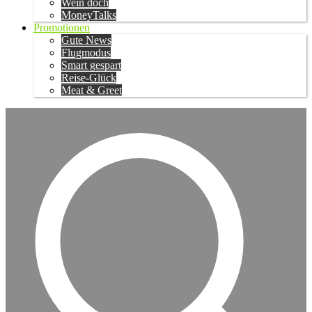
Wein doch
MoneyTalks
Promotionen
Gute News
Flugmodus
Smart gespart
Reise-Glück
Meat & Greet