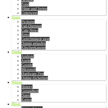
Food
Filme und Serien
Unterwegs
Spass
Picdump
Fail-Dienstag
Cute News
Retro
Gerechtigkeit siegt
Dumm gelaufen
Klischeekanone
Digital
Android
Apple
Google
Microsoft
Hardware-Test
Online-Sicherheit
Wissen
History
Gesundheit
Daten
Karten
Blogs