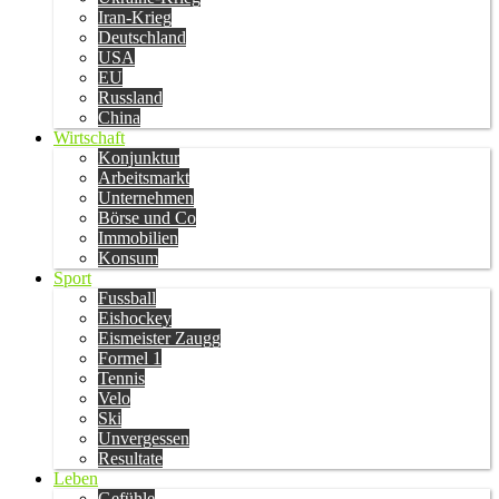
Iran-Krieg
Deutschland
USA
EU
Russland
China
Wirtschaft
Konjunktur
Arbeitsmarkt
Unternehmen
Börse und Co
Immobilien
Konsum
Sport
Fussball
Eishockey
Eismeister Zaugg
Formel 1
Tennis
Velo
Ski
Unvergessen
Resultate
Leben
Gefühle