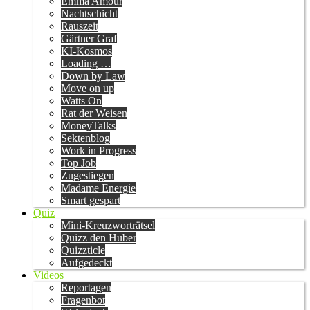
Emma Amour
Nachtschicht
Rauszeit
Gärtner Graf
KI-Kosmos
Loading …
Down by Law
Move on up
Watts On
Rat der Weisen
MoneyTalks
Sektenblog
Work in Progress
Top Job
Zugestiegen
Madame Energie
Smart gespart
Quiz
Mini-Kreuzworträtsel
Quizz den Huber
Quizzticle
Aufgedeckt
Videos
Reportagen
Fragenbot