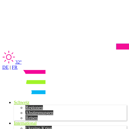
32°
DE
|
FR
Schweiz
Regionen
Abstimmungen
Reisen
International
Ukraine-Krieg