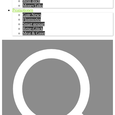
Wein doch
MoneyTalks
Promotionen
Gute News
Flugmodus
Smart gespart
Reise-Glück
Meat & Greet