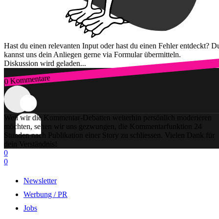
Hast du einen relevanten Input oder hast du einen Fehler entdeckt? D
kannst uns dein Anliegen gerne via Formular übermitteln.
Diskussion wird geladen...
0 Kommentare
Zum Login
Weil wir die Kommentar-Debatten weiterhin persönlich moderieren
möchten, sehen wir uns gezwungen, die Kommentarfunktion 24
Stunden nach Publikation einer Story zu schliessen. Vielen Dank für
dein Verständnis!
0
0
Newsletter
Werbung / PR
Jobs