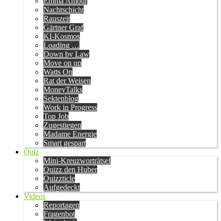
Emma Amour
Nachtschicht
Rauszeit
Gärtner Graf
KI-Kosmos
Loading …
Down by Law
Move on up
Watts On
Rat der Weisen
MoneyTalks
Sektenblog
Work in Progress
Top Job
Zugestiegen
Madame Energie
Smart gespart
Quiz
Mini-Kreuzworträtsel
Quizz den Huber
Quizzticle
Aufgedeckt
Videos
Reportagen
Fragenbot