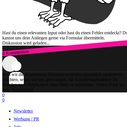
Hast du einen relevanten Input oder hast du einen Fehler entdeckt? D
kannst uns dein Anliegen gerne via Formular übermitteln.
Diskussion wird geladen...
0 Kommentare
Zum Login
Weil wir die Kommentar-Debatten weiterhin persönlich moderieren
möchten, sehen wir uns gezwungen, die Kommentarfunktion 24
Stunden nach Publikation einer Story zu schliessen. Vielen Dank für
dein Verständnis!
0
0
Newsletter
Werbung / PR
Jobs