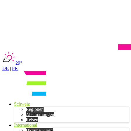
29°
DE
|
FR
Schweiz
Regionen
Abstimmungen
Reisen
International
Ukraine-Krieg