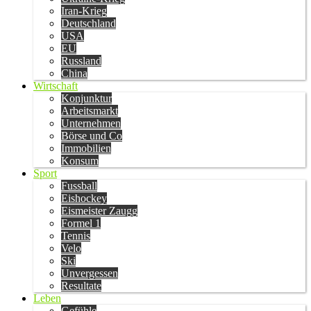
Iran-Krieg
Deutschland
USA
EU
Russland
China
Wirtschaft
Konjunktur
Arbeitsmarkt
Unternehmen
Börse und Co
Immobilien
Konsum
Sport
Fussball
Eishockey
Eismeister Zaugg
Formel 1
Tennis
Velo
Ski
Unvergessen
Resultate
Leben
Gefühle