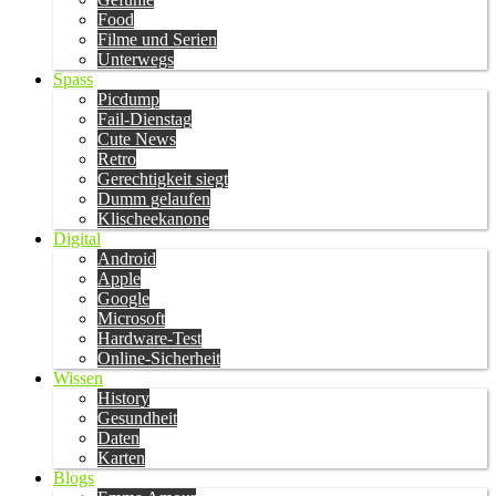
Food
Filme und Serien
Unterwegs
Spass
Picdump
Fail-Dienstag
Cute News
Retro
Gerechtigkeit siegt
Dumm gelaufen
Klischeekanone
Digital
Android
Apple
Google
Microsoft
Hardware-Test
Online-Sicherheit
Wissen
History
Gesundheit
Daten
Karten
Blogs