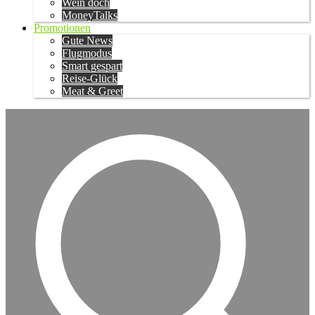
Wein doch
MoneyTalks
Promotionen
Gute News
Flugmodus
Smart gespart
Reise-Glück
Meat & Greet