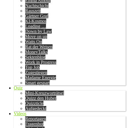
Emma Amour
Nachtschicht
Rauszeit
Gärtner Graf
KI-Kosmos
Loading …
Down by Law
Move on up
Watts On
Rat der Weisen
MoneyTalks
Sektenblog
Work in Progress
Top Job
Zugestiegen
Madame Energie
Smart gespart
Quiz
Mini-Kreuzworträtsel
Quizz den Huber
Quizzticle
Aufgedeckt
Videos
Reportagen
Fragenbot