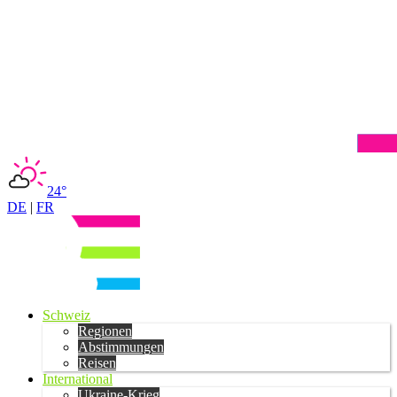
24°
DE
|
FR
Schweiz
Regionen
Abstimmungen
Reisen
International
Ukraine-Krieg