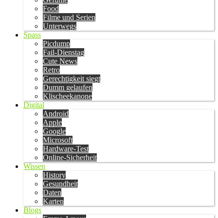
Food
Filme und Serien
Unterwegs
Spass
Picdump
Fail-Dienstag
Cute News
Retro
Gerechtigkeit siegt
Dumm gelaufen
Klischeekanone
Digital
Android
Apple
Google
Microsoft
Hardware-Test
Online-Sicherheit
Wissen
History
Gesundheit
Daten
Karten
Blogs