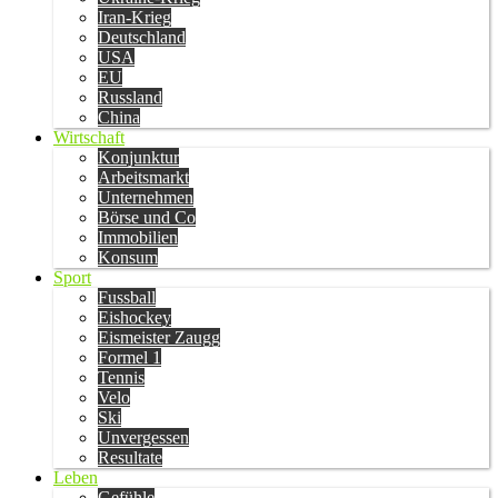
Iran-Krieg
Deutschland
USA
EU
Russland
China
Wirtschaft
Konjunktur
Arbeitsmarkt
Unternehmen
Börse und Co
Immobilien
Konsum
Sport
Fussball
Eishockey
Eismeister Zaugg
Formel 1
Tennis
Velo
Ski
Unvergessen
Resultate
Leben
Gefühle