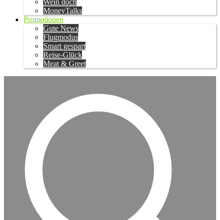
Wein doch
MoneyTalks
Promotionen
Gute News
Flugmodus
Smart gespart
Reise-Glück
Meat & Greet