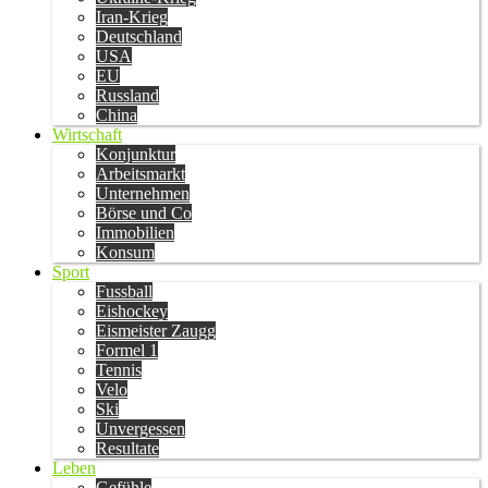
Iran-Krieg
Deutschland
USA
EU
Russland
China
Wirtschaft
Konjunktur
Arbeitsmarkt
Unternehmen
Börse und Co
Immobilien
Konsum
Sport
Fussball
Eishockey
Eismeister Zaugg
Formel 1
Tennis
Velo
Ski
Unvergessen
Resultate
Leben
Gefühle