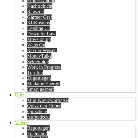
Emma Amour
Nachtschicht
Rauszeit
Gärtner Graf
KI-Kosmos
Loading …
Down by Law
Move on up
Watts On
Rat der Weisen
MoneyTalks
Sektenblog
Work in Progress
Top Job
Zugestiegen
Madame Energie
Smart gespart
Quiz
Mini-Kreuzworträtsel
Quizz den Huber
Quizzticle
Aufgedeckt
Videos
Reportagen
Fragenbot