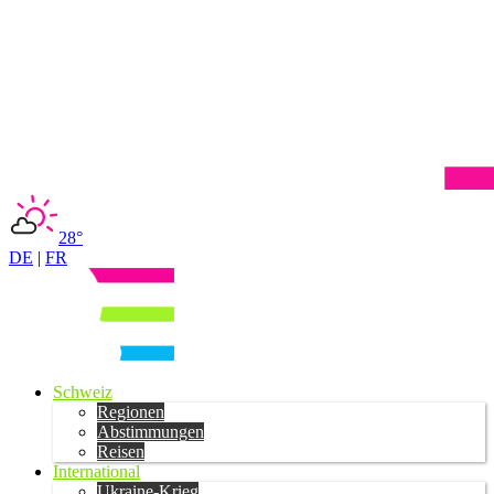
28°
DE
|
FR
Schweiz
Regionen
Abstimmungen
Reisen
International
Ukraine-Krieg