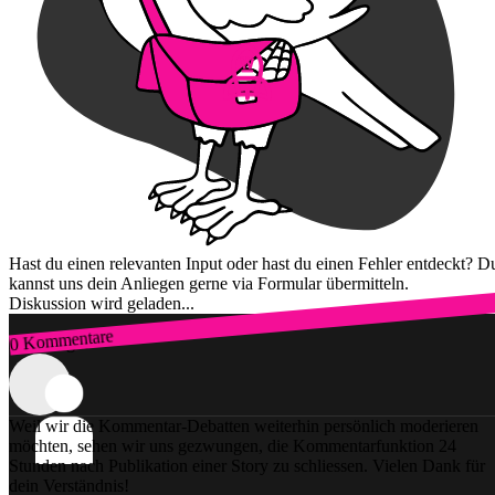
Hast du einen relevanten Input oder hast du einen Fehler entdeckt? D
kannst uns dein Anliegen gerne via Formular übermitteln.
Diskussion wird geladen...
0 Kommentare
Zum Login
Weil wir die Kommentar-Debatten weiterhin persönlich moderieren
möchten, sehen wir uns gezwungen, die Kommentarfunktion 24
Stunden nach Publikation einer Story zu schliessen. Vielen Dank für
dein Verständnis!