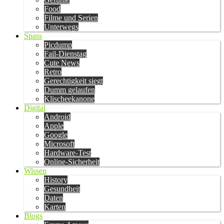
Food
Filme und Serien
Unterwegs
Spass
Picdump
Fail-Dienstag
Cute News
Retro
Gerechtigkeit siegt
Dumm gelaufen
Klischeekanone
Digital
Android
Apple
Google
Microsoft
Hardware-Test
Online-Sicherheit
Wissen
History
Gesundheit
Daten
Karten
Blogs