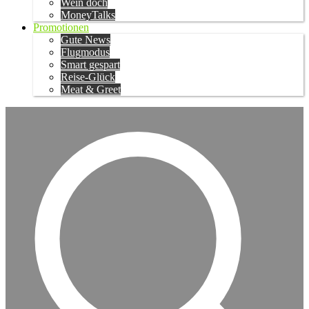
Wein doch
MoneyTalks
Promotionen
Gute News
Flugmodus
Smart gespart
Reise-Glück
Meat & Greet