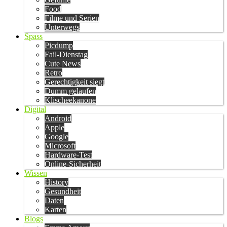
Food
Filme und Serien
Unterwegs
Spass
Picdump
Fail-Dienstag
Cute News
Retro
Gerechtigkeit siegt
Dumm gelaufen
Klischeekanone
Digital
Android
Apple
Google
Microsoft
Hardware-Test
Online-Sicherheit
Wissen
History
Gesundheit
Daten
Karten
Blogs