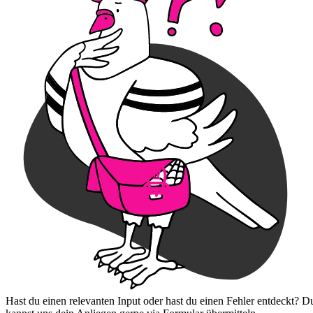
Hast du einen relevanten Input oder hast du einen Fehler entdeckt? D