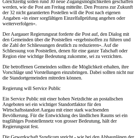
Gleichzeitig sollen rund 30 neue Zugangsmöglichkeiten geschaffen
werden, wie die Post am Freitag mitteilte. Den Prozess zur Zukunft
der 32 nicht garantierten Postellen will die Post nach eigenen
Angaben «in einer sorgfältigen Einzelfallprüfung angehen oder
weiterverfolgen».
Der Aargauer Regierungsrat forderte die Post auf, den Dialog mit
den Gemeinden über die Poststellen «ergebnisoffen zu führen und
die Zahl der Schliessungen deutlich zu reduzieren». Auf die
Schliessung von Poststellen, denen für eine ganze Talschaft oder
Region eine wichtige Bedeutung zukomme, sei zu verzichten.
Die betroffenen Gemeinden sollten die Möglichkeit erhalten, ihre
Vorschläge und Vorstellungen einzubringen. Dabei sollten nicht nur
die Standortgemeinden mitreden können.
Regierung will Service Public
Ein Service Public mit einer hohen Netzdichte an postalischen
Angeboten sei ein wichtiger Standortfaktor für den
Wirtschaftsstandort Aargau mit einer stark wachsenden
Bevölkerung. Für die Entwicklung des ländlichen Raums sei ein
tragfähiges Poststellennetz von grosser Bedeutung, hält der
Regierungsrat fest.
Die Gewerkschaft Syndicom spricht - wie bei den Abbauplänen der