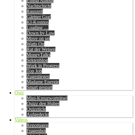
Emma Amour
Nachtschicht
Rauszeit
Gärtner Graf
KI-Kosmos
Loading …
Down by Law
Move on up
Watts On
Rat der Weisen
MoneyTalks
Sektenblog
Work in Progress
Top Job
Zugestiegen
Madame Energie
Smart gespart
Quiz
Mini-Kreuzworträtsel
Quizz den Huber
Quizzticle
Aufgedeckt
Videos
Reportagen
Fragenbot