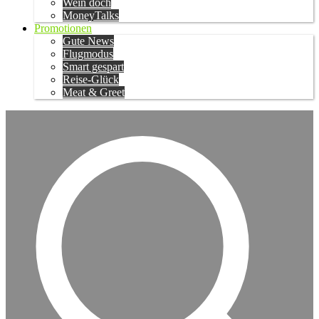
Wein doch
MoneyTalks
Promotionen
Gute News
Flugmodus
Smart gespart
Reise-Glück
Meat & Greet