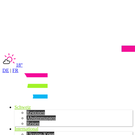
18°
DE
|
FR
Schweiz
Regionen
Abstimmungen
Reisen
International
Ukraine-Krieg