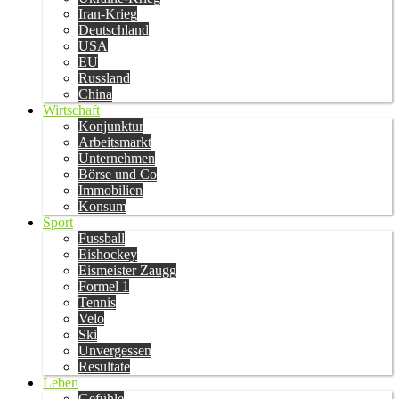
Iran-Krieg
Deutschland
USA
EU
Russland
China
Wirtschaft
Konjunktur
Arbeitsmarkt
Unternehmen
Börse und Co
Immobilien
Konsum
Sport
Fussball
Eishockey
Eismeister Zaugg
Formel 1
Tennis
Velo
Ski
Unvergessen
Resultate
Leben
Gefühle