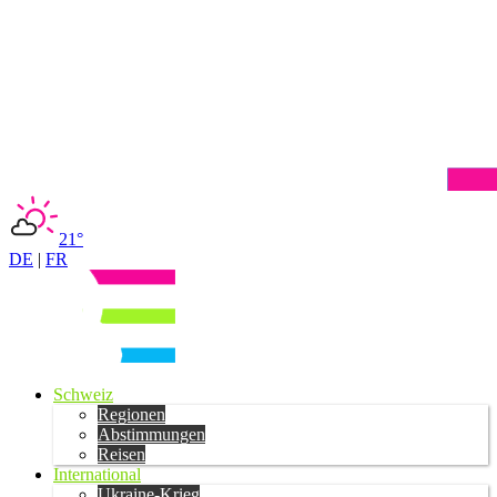
21°
DE
|
FR
Schweiz
Regionen
Abstimmungen
Reisen
International
Ukraine-Krieg