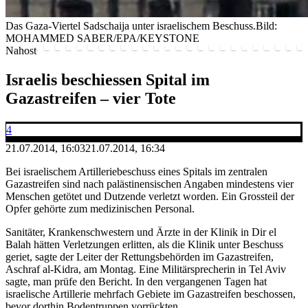
Das Gaza-Viertel Sadschaija unter israelischem Beschuss.
Bild:
MOHAMMED SABER/EPA/KEYSTONE
Nahost
Israelis beschiessen Spital im
Gazastreifen – vier Tote
4
21.07.2014, 16:03
21.07.2014, 16:34
Bei israelischem Artilleriebeschuss eines Spitals im zentralen
Gazastreifen sind nach palästinensischen Angaben mindestens vier
Menschen getötet und Dutzende verletzt worden. Ein Grossteil der
Opfer gehörte zum medizinischen Personal.
Sanitäter, Krankenschwestern und Ärzte in der Klinik in Dir el
Balah hätten Verletzungen erlitten, als die Klinik unter Beschuss
geriet, sagte der Leiter der Rettungsbehörden im Gazastreifen,
Aschraf al-Kidra, am Montag. Eine Militärsprecherin in Tel Aviv
sagte, man prüfe den Bericht. In den vergangenen Tagen hat
israelische Artillerie mehrfach Gebiete im Gazastreifen beschossen,
bevor dorthin Bodentruppen vorrückten.