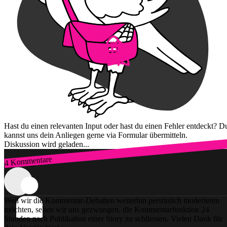
Hast du einen relevanten Input oder hast du einen Fehler entdeckt? D
kannst uns dein Anliegen gerne via Formular übermitteln.
Diskussion wird geladen...
4 Kommentare
Zum Login
Weil wir die Kommentar-Debatten weiterhin persönlich moderieren
möchten, sehen wir uns gezwungen, die Kommentarfunktion 24
Stunden nach Publikation einer Story zu schliessen. Vielen Dank für