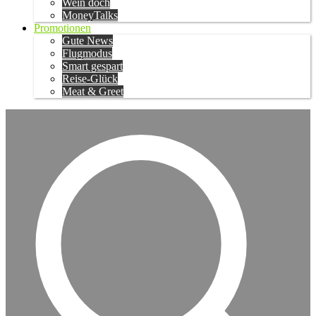
Wein doch
MoneyTalks
Promotionen
Gute News
Flugmodus
Smart gespart
Reise-Glück
Meat & Greet