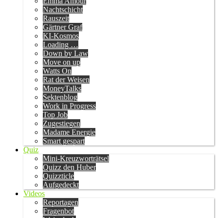
Emma Amour
Nachtschicht
Rauszeit
Gärtner Graf
KI-Kosmos
Loading …
Down by Law
Move on up
Watts On
Rat der Weisen
MoneyTalks
Sektenblog
Work in Progress
Top Job
Zugestiegen
Madame Energie
Smart gespart
Quiz
Mini-Kreuzworträtsel
Quizz den Huber
Quizzticle
Aufgedeckt
Videos
Reportagen
Fragenbot