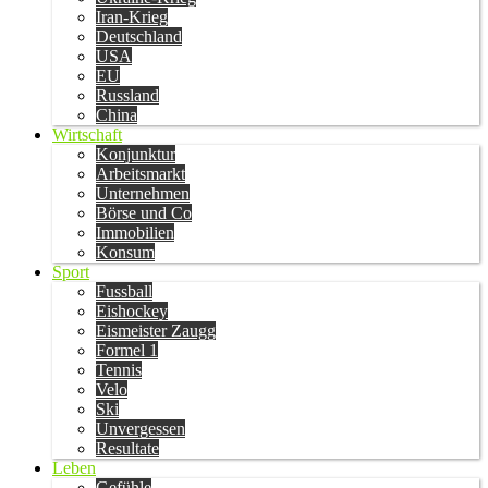
Iran-Krieg
Deutschland
USA
EU
Russland
China
Wirtschaft
Konjunktur
Arbeitsmarkt
Unternehmen
Börse und Co
Immobilien
Konsum
Sport
Fussball
Eishockey
Eismeister Zaugg
Formel 1
Tennis
Velo
Ski
Unvergessen
Resultate
Leben
Gefühle