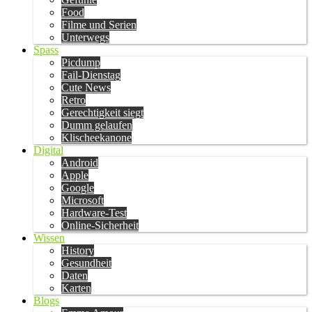
Food
Filme und Serien
Unterwegs
Spass
Picdump
Fail-Dienstag
Cute News
Retro
Gerechtigkeit siegt
Dumm gelaufen
Klischeekanone
Digital
Android
Apple
Google
Microsoft
Hardware-Test
Online-Sicherheit
Wissen
History
Gesundheit
Daten
Karten
Blogs