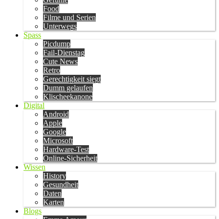
Food
Filme und Serien
Unterwegs
Spass
Picdump
Fail-Dienstag
Cute News
Retro
Gerechtigkeit siegt
Dumm gelaufen
Klischeekanone
Digital
Android
Apple
Google
Microsoft
Hardware-Test
Online-Sicherheit
Wissen
History
Gesundheit
Daten
Karten
Blogs