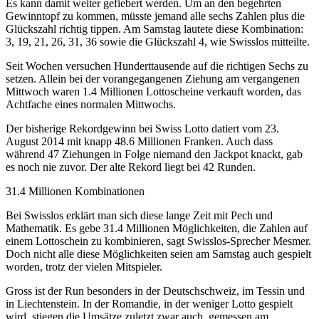
Es kann damit weiter gefiebert werden. Um an den begehrten
Gewinntopf zu kommen, müsste jemand alle sechs Zahlen plus die
Glückszahl richtig tippen. Am Samstag lautete diese Kombination:
3, 19, 21, 26, 31, 36 sowie die Glückszahl 4, wie Swisslos mitteilte.
Seit Wochen versuchen Hunderttausende auf die richtigen Sechs zu
setzen. Allein bei der vorangegangenen Ziehung am vergangenen
Mittwoch waren 1.4 Millionen Lottoscheine verkauft worden, das
Achtfache eines normalen Mittwochs.
Der bisherige Rekordgewinn bei Swiss Lotto datiert vom 23.
August 2014 mit knapp 48.6 Millionen Franken. Auch dass
während 47 Ziehungen in Folge niemand den Jackpot knackt, gab
es noch nie zuvor. Der alte Rekord liegt bei 42 Runden.
31.4 Millionen Kombinationen
Bei Swisslos erklärt man sich diese lange Zeit mit Pech und
Mathematik. Es gebe 31.4 Millionen Möglichkeiten, die Zahlen auf
einem Lottoschein zu kombinieren, sagt Swisslos-Sprecher Mesmer.
Doch nicht alle diese Möglichkeiten seien am Samstag auch gespielt
worden, trotz der vielen Mitspieler.
Gross ist der Run besonders in der Deutschschweiz, im Tessin und
in Liechtenstein. In der Romandie, in der weniger Lotto gespielt
wird, stiegen die Umsätze zuletzt zwar auch, gemessen am