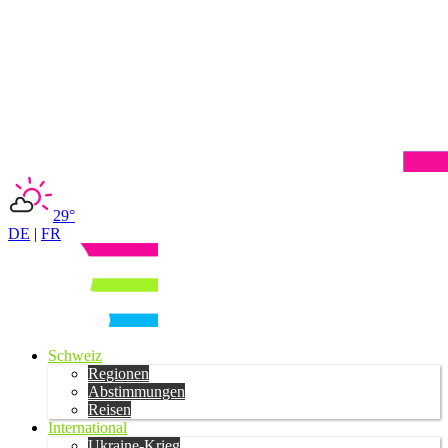
29°
DE
|
FR
Schweiz
Regionen
Abstimmungen
Reisen
International
Ukraine-Krieg