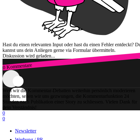
Hast du einen relevanten Input oder hast du einen Fehler entdeckt? D
kannst uns dein Anliegen gerne via Formular übermitteln.
Diskussion wird geladen...
0 Kommentare
Zum Login
Weil wir die Kommentar-Debatten weiterhin persönlich moderieren
möchten, sehen wir uns gezwungen, die Kommentarfunktion 24
Stunden nach Publikation einer Story zu schliessen. Vielen Dank für
dein Verständnis!
0
0
Newsletter
Werbung / PR