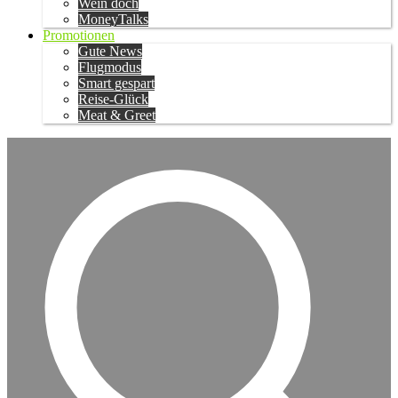
Wein doch
MoneyTalks
Promotionen
Gute News
Flugmodus
Smart gespart
Reise-Glück
Meat & Greet