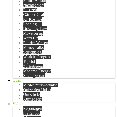
Emma Amour
Nachtschicht
Rauszeit
Gärtner Graf
KI-Kosmos
Loading …
Down by Law
Move on up
Watts On
Rat der Weisen
MoneyTalks
Sektenblog
Work in Progress
Top Job
Zugestiegen
Madame Energie
Smart gespart
Quiz
Mini-Kreuzworträtsel
Quizz den Huber
Quizzticle
Aufgedeckt
Videos
Reportagen
Fragenbot