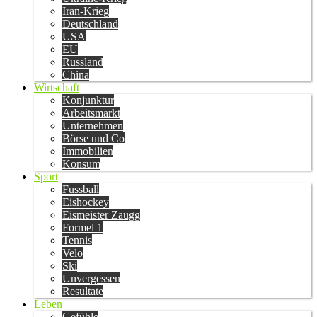
Iran-Krieg
Deutschland
USA
EU
Russland
China
Wirtschaft
Konjunktur
Arbeitsmarkt
Unternehmen
Börse und Co
Immobilien
Konsum
Sport
Fussball
Eishockey
Eismeister Zaugg
Formel 1
Tennis
Velo
Ski
Unvergessen
Resultate
Leben
Gefühle