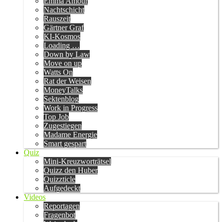
Emma Amour
Nachtschicht
Rauszeit
Gärtner Graf
KI-Kosmos
Loading …
Down by Law
Move on up
Watts On
Rat der Weisen
MoneyTalks
Sektenblog
Work in Progress
Top Job
Zugestiegen
Madame Energie
Smart gespart
Quiz
Mini-Kreuzworträtsel
Quizz den Huber
Quizzticle
Aufgedeckt
Videos
Reportagen
Fragenbot