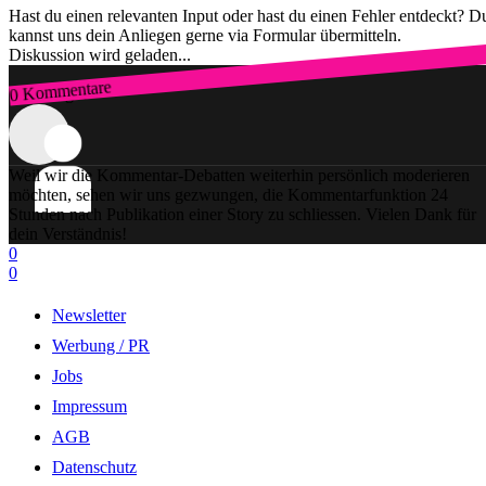
Hast du einen relevanten Input oder hast du einen Fehler entdeckt? D
kannst uns dein Anliegen gerne via Formular übermitteln.
Diskussion wird geladen...
0 Kommentare
Zum Login
Weil wir die Kommentar-Debatten weiterhin persönlich moderieren
möchten, sehen wir uns gezwungen, die Kommentarfunktion 24
Stunden nach Publikation einer Story zu schliessen. Vielen Dank für
dein Verständnis!
0
0
Newsletter
Werbung / PR
Jobs
Impressum
AGB
Datenschutz