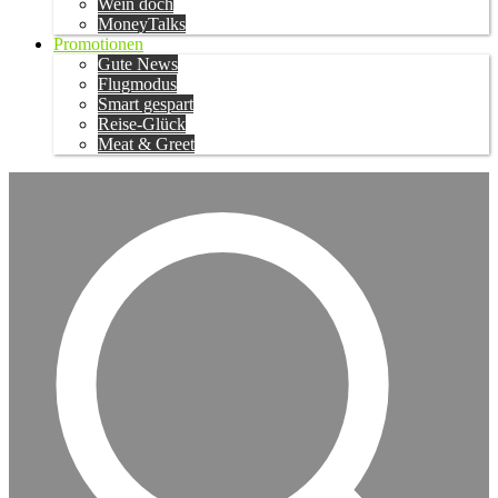
Wein doch
MoneyTalks
Promotionen
Gute News
Flugmodus
Smart gespart
Reise-Glück
Meat & Greet