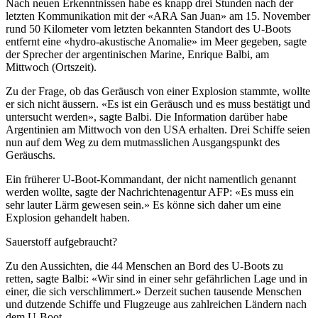
Nach neuen Erkenntnissen habe es knapp drei Stunden nach der
letzten Kommunikation mit der «ARA San Juan» am 15. November
rund 50 Kilometer vom letzten bekannten Standort des U-Boots
entfernt eine «hydro-akustische Anomalie» im Meer gegeben, sagte
der Sprecher der argentinischen Marine, Enrique Balbi, am
Mittwoch (Ortszeit).
Zu der Frage, ob das Geräusch von einer Explosion stammte, wollte
er sich nicht äussern. «Es ist ein Geräusch und es muss bestätigt und
untersucht werden», sagte Balbi. Die Information darüber habe
Argentinien am Mittwoch von den USA erhalten. Drei Schiffe seien
nun auf dem Weg zu dem mutmasslichen Ausgangspunkt des
Geräuschs.
Ein früherer U-Boot-Kommandant, der nicht namentlich genannt
werden wollte, sagte der Nachrichtenagentur AFP: «Es muss ein
sehr lauter Lärm gewesen sein.» Es könne sich daher um eine
Explosion gehandelt haben.
Sauerstoff aufgebraucht?
Zu den Aussichten, die 44 Menschen an Bord des U-Boots zu
retten, sagte Balbi: «Wir sind in einer sehr gefährlichen Lage und in
einer, die sich verschlimmert.» Derzeit suchen tausende Menschen
und dutzende Schiffe und Flugzeuge aus zahlreichen Ländern nach
dem U-Boot.