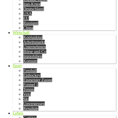
Iran-Krieg
Deutschland
USA
EU
Russland
China
Wirtschaft
Konjunktur
Arbeitsmarkt
Unternehmen
Börse und Co
Immobilien
Konsum
Sport
Fussball
Eishockey
Eismeister Zaugg
Formel 1
Tennis
Velo
Ski
Unvergessen
Resultate
Leben
Gefühle