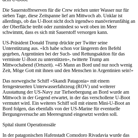
Die Sauerstoffreserven für die Crew reichen unter Wasser nur für
sieben Tage, diese Zeitspanne lief am Mittwoch ab. Unklar ist
allerdings, ob das U-Boot nicht doch irgendwo manövrierunfähig an
der Oberfläche treibt oder zumindest so weit oben im Meer
schwimmt, dass es sich mit Sauerstoff versorgen kann.
US-Präsident Donald Trump drückte per Twitter seine
Unterstützung aus. «Ich habe schon vor längerem den Befehl
gegeben, Argentinien bei der Such- und Rettungsaktion für das
vermisste U-Boot zu unterstützen», twitterte Trump am
Mittwochabend (Ortszeit). «45 Mann an Bord und nur noch wenig
Zeit, Möge Gott mit ihnen und den Menschen in Argentinien sein!»
Das norwegische Schiff «Skandi Patagonia» mit einem
ferngesteuerten Unterwasserfahrzeug (ROV) und weiterer
Ausstattung der US-Navy zur Tiefseebergung an Bord wurde am
Mittwoch in der Gegend erwartet, in der das verschollene U-Boot
vermutet wird. Ein weiteres Schiff soll mit einem Mini-U-Boot an
Bord folgen, das ebenfalls von der US-Marine für eventuelle
Bergungsversuche am Meeresgrund eingesetzt werden soll.
Spital räumt Operationssäle
In der patagonischen Hafenstadt Comodoro Rivadavia wurde das