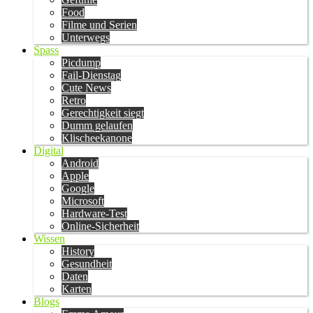
Food
Filme und Serien
Unterwegs
Spass
Picdump
Fail-Dienstag
Cute News
Retro
Gerechtigkeit siegt
Dumm gelaufen
Klischeekanone
Digital
Android
Apple
Google
Microsoft
Hardware-Test
Online-Sicherheit
Wissen
History
Gesundheit
Daten
Karten
Blogs