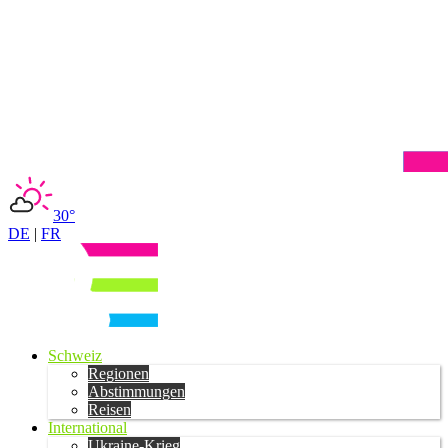
30°
DE
|
FR
Schweiz
Regionen
Abstimmungen
Reisen
International
Ukraine-Krieg