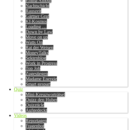
Emma Amour
Nachtschicht
Rauszeit
Gärtner Graf
KI-Kosmos
Loading …
Down by Law
Move on up
Watts On
Rat der Weisen
MoneyTalks
Sektenblog
Work in Progress
Top Job
Zugestiegen
Madame Energie
Smart gespart
Quiz
Mini-Kreuzworträtsel
Quizz den Huber
Quizzticle
Aufgedeckt
Videos
Reportagen
Fragenbot