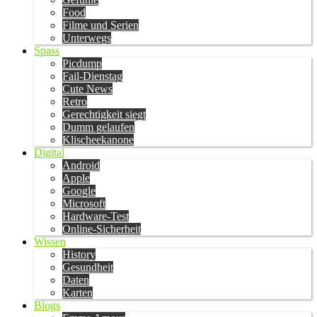
Food
Filme und Serien
Unterwegs
Spass
Picdump
Fail-Dienstag
Cute News
Retro
Gerechtigkeit siegt
Dumm gelaufen
Klischeekanone
Digital
Android
Apple
Google
Microsoft
Hardware-Test
Online-Sicherheit
Wissen
History
Gesundheit
Daten
Karten
Blogs