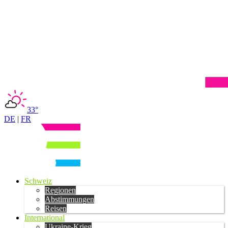
33°
DE
|
FR
Schweiz
Regionen
Abstimmungen
Reisen
International
Ukraine-Krieg