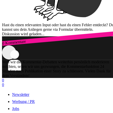
Hast du einen relevanten Input oder hast du einen Fehler entdeckt? D
kannst uns dein Anliegen gerne via Formular übermitteln.
Diskussion wird geladen...
0 Kommentare
Zum Login
Weil wir die Kommentar-Debatten weiterhin persönlich moderieren
möchten, sehen wir uns gezwungen, die Kommentarfunktion 24
Stunden nach Publikation einer Story zu schliessen. Vielen Dank für
dein Verständnis!
0
0
Newsletter
Werbung / PR
Jobs