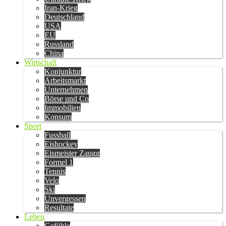
Iran-Krieg
Deutschland
USA
EU
Russland
China
Wirtschaft
Konjunktur
Arbeitsmarkt
Unternehmen
Börse und Co
Immobilien
Konsum
Sport
Fussball
Eishockey
Eismeister Zaugg
Formel 1
Tennis
Velo
Ski
Unvergessen
Resultate
Leben
Gefühle