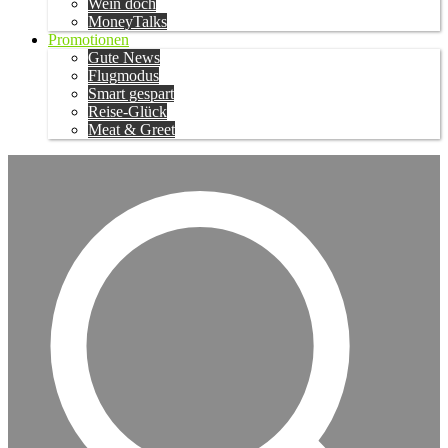
Wein doch
MoneyTalks
Promotionen
Gute News
Flugmodus
Smart gespart
Reise-Glück
Meat & Greet