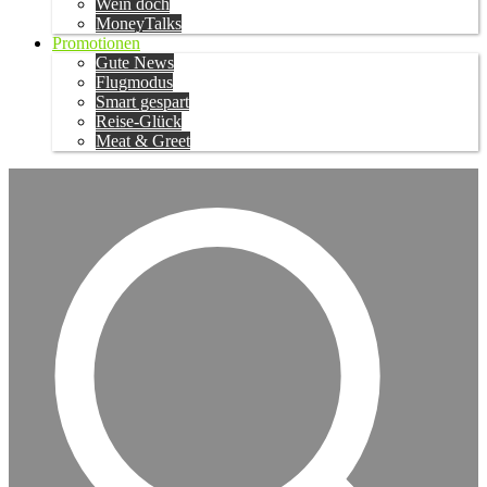
Wein doch
MoneyTalks
Promotionen
Gute News
Flugmodus
Smart gespart
Reise-Glück
Meat & Greet