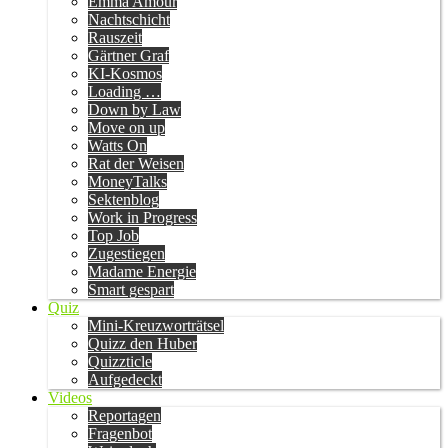
Emma Amour
Nachtschicht
Rauszeit
Gärtner Graf
KI-Kosmos
Loading …
Down by Law
Move on up
Watts On
Rat der Weisen
MoneyTalks
Sektenblog
Work in Progress
Top Job
Zugestiegen
Madame Energie
Smart gespart
Quiz
Mini-Kreuzworträtsel
Quizz den Huber
Quizzticle
Aufgedeckt
Videos
Reportagen
Fragenbot