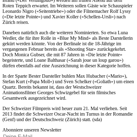
Brand («Der Verdingbub») werden am frühen Abend auf dem
Roten Teppich erwartet. Im Weiteren sollen Gäste wie Schauspieler
Leonardo Nigro («Seitentriebe») oder die Filmemacher Rolf Lyssy
(«Die letzte Pointe») und Xavier Koller («Schellen-Ursli») nach
Zürich reisen.
Daneben natürlich auch die weiteren Nominierten. So etwa Luna
Wedler, die für ihre Rolle in «Blue My Mind» als Beste Darstellerin
gekürt werden könnte. Von der Berlinale ist die 18-Jährige im
vergangenen Februar bereits als «Shooting Star» zurückgekehrt.
Doch Monica Gubser, die mit 87 Jahren in «Die letzte Pointe»
begeisterte, und Loane Balthasar («Sarah joue un loup garou»)
dürfen ebenfalls auf eine Auszeichnung in dieser Kategorie hoffen.
In der Sparte Bester Darsteller buhlen Max Hubacher («Mario»),
Stefan Kurt («Papa Moll») und Sven Schelker («Goliath») um einen
Quartz. Bereits bekannt ist, dass der Westschweizer
Animationsfilmer Georges Schwizgebel für sein filmisches
Gesamtwerk ausgezeichnet wird.
Der Schweizer Filmpreis wird heuer zum 21. Mal verliehen. Seit
2013 findet die Schweizer Oscar-Nacht im Turnus in der Romandie
(Genf) und der Deutschschweiz (Zürich) statt. (sda)
Abonniere unseren Newsletter