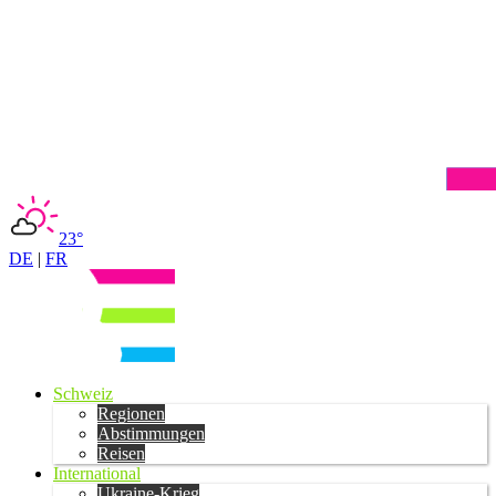
23°
DE
|
FR
Schweiz
Regionen
Abstimmungen
Reisen
International
Ukraine-Krieg