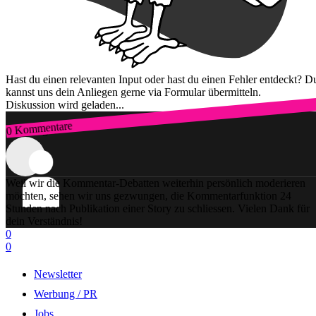
Hast du einen relevanten Input oder hast du einen Fehler entdeckt? D
kannst uns dein Anliegen gerne via Formular übermitteln.
Diskussion wird geladen...
0 Kommentare
Zum Login
Weil wir die Kommentar-Debatten weiterhin persönlich moderieren
möchten, sehen wir uns gezwungen, die Kommentarfunktion 24
Stunden nach Publikation einer Story zu schliessen. Vielen Dank für
dein Verständnis!
0
0
Newsletter
Werbung / PR
Jobs