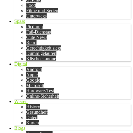
Food
Filme und Serien
Unterwegs
Spass
Picdump
Fail-Dienstag
Cute News
Retro
Gerechtigkeit siegt
Dumm gelaufen
Klischeekanone
Digital
Android
Apple
Google
Microsoft
Hardware-Test
Online-Sicherheit
Wissen
History
Gesundheit
Daten
Karten
Blogs