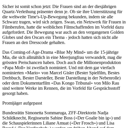
Sicher ist somit schon jetzt: Die Frauen sind an der diesjährigen
Quartz-Verleihung präsenter denn je. Ob sie ihre Unterstützung für
die weltweite Time's-Up-Bewegung bekunden, indem sie alle
Schwarz tragen, wird sich zeigen. Swan, ein Netzwerk für Frauen in
Filmberufen, hatte die weiblichen Filmschaffenden im Vorfeld dazu
aufgefordert. Die Bewegung war auch an den vergangenen Golden
Globes und den Oscars ein Thema - jedoch hatten sich nicht alle
Frauen an den Dresscode gehalten.
Das Coming-of-Age-Drama «Blue My Mind» um die 15-jährige
Mia, die sich allmählich in eine Meerjungfrau verwandelt, mag die
grössten Preischancen haben. Doch auch die Millionenproduktion
«Papa Moll» ist zweifach nominiert. Und mit dem gar vierfach
nominierten «Mario» von Marcel Gisler (Bester Spielfilm, Bestes
Drehbuch, Bester Darsteller, Beste Darstellung in der Nebenrolle)
oder dem Dokumentarfilm «Das Kongo Tribunal» von Milo Rau
sind weitere Werke im Rennen, die im Vorfeld für Gesprächsstoff
gesorgt haben.
Promijäger aufgepasst
Bundesrätin Simonetta Sommaruga, ZFF-Direktorin Nadja
Schildknecht, Regisseurin Sabine Boss («Der Goalie bin ig») und
die Schauspielerinnen Liliane Amuat («Der Frosch») und Lisa