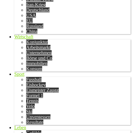
Iran-Krieg
Deutschland
USA
EU
Russland
China
Wirtschaft
Konjunktur
Arbeitsmarkt
Unternehmen
Börse und Co
Immobilien
Konsum
Sport
Fussball
Eishockey
Eismeister Zaugg
Formel 1
Tennis
Velo
Ski
Unvergessen
Resultate
Leben
Gefühle