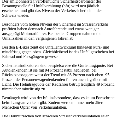
Der am Donnerstag veröffentlichte Sicherheitsbarometer der
Beratungsstelle für Unfallverhütung (bfu) wird neu jährlich
erscheinen und gibt das Niveau der Verkehrssicherheit in der
Schweiz wieder.
Besonders vom hohen Niveau der Sicherheit im Strassenverkehr
profitiert haben demnach Autofahrende und etwas weniger
ausgeprägt Motorradfahrer. Bei beiden Gruppen nahmen die
Unfallzahlen in den vergangenen Jahren ab.
Bei den E-Bikes zeigt die Unfallentwicklung hingegen kurz- und
mittelfristig gegen oben. Gleichbleibend ist das Unfallgeschehen bei
Fahrrad und Fussgängern gewesen.
Sicherheitsindikatoren sind beispielsweise die Gurtentragquote. Bei
Autolenkenden ist sie mit 94 Prozent stabil geblieben, bei
Rücksitzpassagiere weist der Trend mit 86 Prozent nach oben. 95
Prozent der Personenwagenlenkenden fuhren auch tagsüber mit
Licht. Die Helmtragquote der Radfahrer betrug lediglich 49 Prozent,
nimmt aber mittelfristig zu.
Bemängelt wird von der bfu insbesondere, dass es kaum Fortschritte
beim Langsamverkehr gibt. Zudem werden immer mehr ältere
Menschen Opfer von Verkehrsunfällen.
Die Hauptursachen von schweren Strassenverkehrsunfällen seien