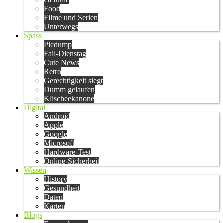
Food
Filme und Serien
Unterwegs
Spass
Picdump
Fail-Dienstag
Cute News
Retro
Gerechtigkeit siegt
Dumm gelaufen
Klischeekanone
Digital
Android
Apple
Google
Microsoft
Hardware-Test
Online-Sicherheit
Wissen
History
Gesundheit
Daten
Karten
Blogs