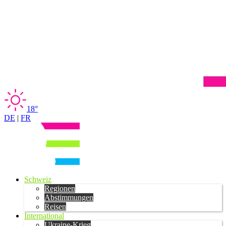
18°
DE
|
FR
Schweiz
Regionen
Abstimmungen
Reisen
International
Ukraine-Krieg