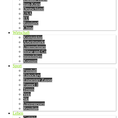
Iran-Krieg
Deutschland
USA
EU
Russland
China
Wirtschaft
Konjunktur
Arbeitsmarkt
Unternehmen
Börse und Co
Immobilien
Konsum
Sport
Fussball
Eishockey
Eismeister Zaugg
Formel 1
Tennis
Velo
Ski
Unvergessen
Resultate
Leben
Gefühle