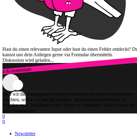
Hast du einen relevanten Input oder hast du einen Fehler entdeckt? D
kannst uns dein Anliegen gerne via Formular übermitteln.
Diskussion wird geladen...
0 Kommentare
Zum Login
Weil wir die Kommentar-Debatten weiterhin persönlich moderieren
möchten, sehen wir uns gezwungen, die Kommentarfunktion 24
Stunden nach Publikation einer Story zu schliessen. Vielen Dank für
dein Verständnis!
0
0
Newsletter