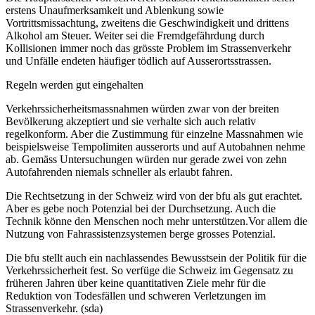
erstens Unaufmerksamkeit und Ablenkung sowie
Vortrittsmissachtung, zweitens die Geschwindigkeit und drittens
Alkohol am Steuer. Weiter sei die Fremdgefährdung durch
Kollisionen immer noch das grösste Problem im Strassenverkehr
und Unfälle endeten häufiger tödlich auf Ausserortsstrassen.
Regeln werden gut eingehalten
Verkehrssicherheitsmassnahmen würden zwar von der breiten
Bevölkerung akzeptiert und sie verhalte sich auch relativ
regelkonform. Aber die Zustimmung für einzelne Massnahmen wie
beispielsweise Tempolimiten ausserorts und auf Autobahnen nehme
ab. Gemäss Untersuchungen würden nur gerade zwei von zehn
Autofahrenden niemals schneller als erlaubt fahren.
Die Rechtsetzung in der Schweiz wird von der bfu als gut erachtet.
Aber es gebe noch Potenzial bei der Durchsetzung. Auch die
Technik könne den Menschen noch mehr unterstützen.Vor allem die
Nutzung von Fahrassistenzsystemen berge grosses Potenzial.
Die bfu stellt auch ein nachlassendes Bewusstsein der Politik für die
Verkehrssicherheit fest. So verfüge die Schweiz im Gegensatz zu
früheren Jahren über keine quantitativen Ziele mehr für die
Reduktion von Todesfällen und schweren Verletzungen im
Strassenverkehr. (sda)