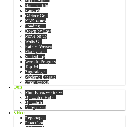
Emma Amour
Nachtschicht
Rauszeit
Gärtner Graf
KI-Kosmos
Loading …
Down by Law
Move on up
Watts On
Rat der Weisen
MoneyTalks
Sektenblog
Work in Progress
Top Job
Zugestiegen
Madame Energie
Smart gespart
Quiz
Mini-Kreuzworträtsel
Quizz den Huber
Quizzticle
Aufgedeckt
Videos
Reportagen
Fragenbot