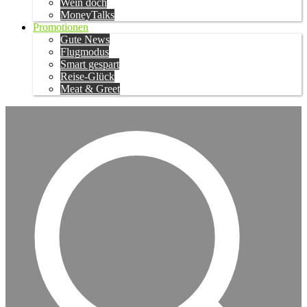
Wein doch
MoneyTalks
Promotionen
Gute News
Flugmodus
Smart gespart
Reise-Glück
Meat & Greet