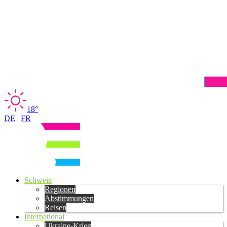
18°
DE
|
FR
Schweiz
Regionen
Abstimmungen
Reisen
International
Ukraine-Krieg