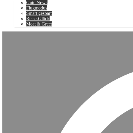
Gute News
Flugmodus
Smart gespart
Reise-Glück
Meat & Greet