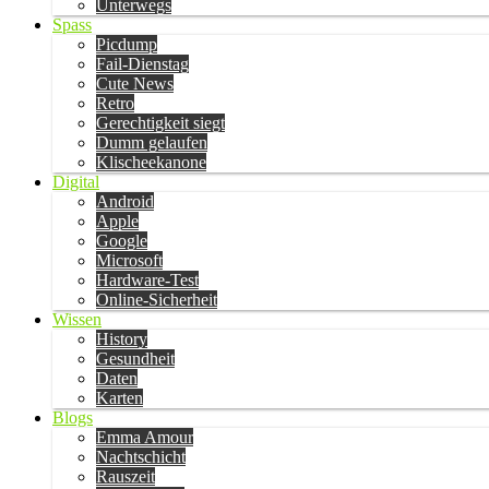
Unterwegs
Spass
Picdump
Fail-Dienstag
Cute News
Retro
Gerechtigkeit siegt
Dumm gelaufen
Klischeekanone
Digital
Android
Apple
Google
Microsoft
Hardware-Test
Online-Sicherheit
Wissen
History
Gesundheit
Daten
Karten
Blogs
Emma Amour
Nachtschicht
Rauszeit