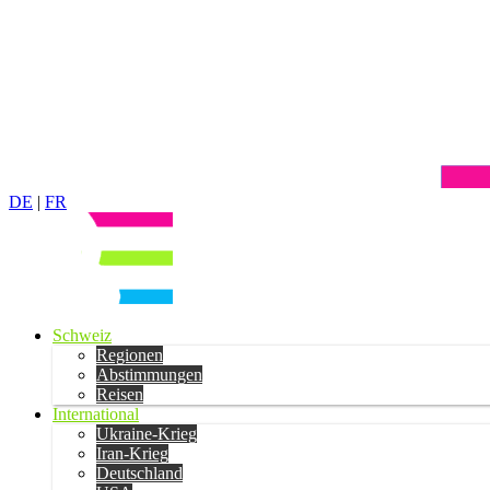
DE
|
FR
Schweiz
Regionen
Abstimmungen
Reisen
International
Ukraine-Krieg
Iran-Krieg
Deutschland