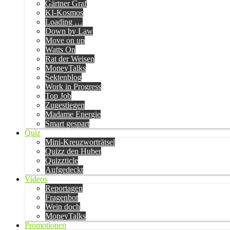
Gärtner Graf
KI-Kosmos
Loading …
Down by Law
Move on up
Watts On
Rat der Weisen
MoneyTalks
Sektenblog
Work in Progress
Top Job
Zugestiegen
Madame Energie
Smart gespart
Quiz
Mini-Kreuzworträtsel
Quizz den Huber
Quizzticle
Aufgedeckt
Videos
Reportagen
Fragenbot
Wein doch
MoneyTalks
Promotionen