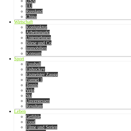
USA
EU
Russland
China
Wirtschaft
Konjunktur
Arbeitsmarkt
Unternehmen
Börse und Co
Immobilien
Konsum
Sport
Fussball
Eishockey
Eismeister Zaugg
Formel 1
Tennis
Velo
Ski
Unvergessen
Resultate
Leben
Gefühle
Food
Filme und Serien