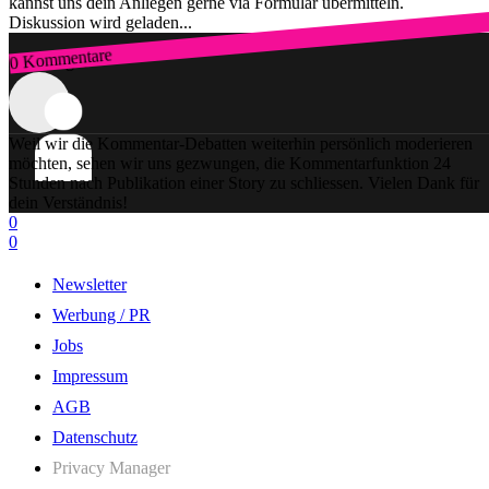
kannst uns dein Anliegen gerne via Formular übermitteln.
Diskussion wird geladen...
0 Kommentare
Zum Login
Weil wir die Kommentar-Debatten weiterhin persönlich moderieren
möchten, sehen wir uns gezwungen, die Kommentarfunktion 24
Stunden nach Publikation einer Story zu schliessen. Vielen Dank für
dein Verständnis!
0
0
Newsletter
Werbung / PR
Jobs
Impressum
AGB
Datenschutz
Privacy Manager