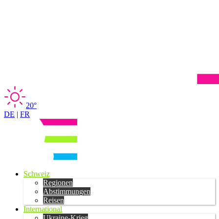
20°
DE
|
FR
Schweiz
Regionen
Abstimmungen
Reisen
International
Ukraine-Krieg