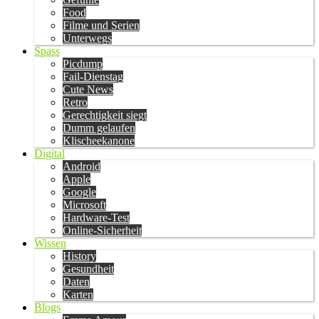
Food
Filme und Serien
Unterwegs
Spass
Picdump
Fail-Dienstag
Cute News
Retro
Gerechtigkeit siegt
Dumm gelaufen
Klischeekanone
Digital
Android
Apple
Google
Microsoft
Hardware-Test
Online-Sicherheit
Wissen
History
Gesundheit
Daten
Karten
Blogs