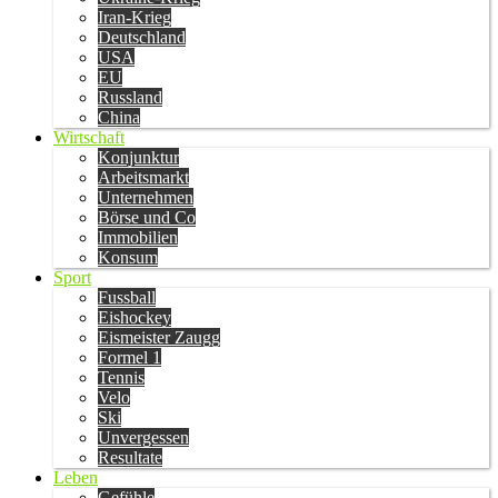
Iran-Krieg
Deutschland
USA
EU
Russland
China
Wirtschaft
Konjunktur
Arbeitsmarkt
Unternehmen
Börse und Co
Immobilien
Konsum
Sport
Fussball
Eishockey
Eismeister Zaugg
Formel 1
Tennis
Velo
Ski
Unvergessen
Resultate
Leben
Gefühle