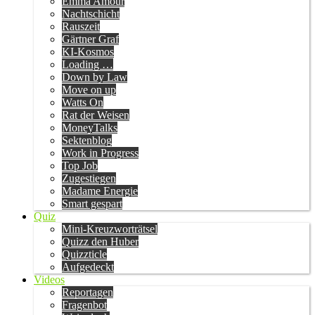
Emma Amour
Nachtschicht
Rauszeit
Gärtner Graf
KI-Kosmos
Loading …
Down by Law
Move on up
Watts On
Rat der Weisen
MoneyTalks
Sektenblog
Work in Progress
Top Job
Zugestiegen
Madame Energie
Smart gespart
Quiz
Mini-Kreuzworträtsel
Quizz den Huber
Quizzticle
Aufgedeckt
Videos
Reportagen
Fragenbot