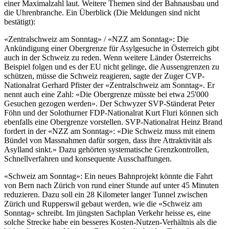
einer Maximalzahl laut. Weitere Themen sind der Bahnausbau und
die Uhrenbranche. Ein Überblick (Die Meldungen sind nicht
bestätigt):
«Zentralschweiz am Sonntag» / «NZZ am Sonntag»: Die
Ankündigung einer Obergrenze für Asylgesuche in Österreich gibt
auch in der Schweiz zu reden. Wenn weitere Länder Österreichs
Beispiel folgen und es der EU nicht gelinge, die Aussengrenzen zu
schützen, müsse die Schweiz reagieren, sagte der Zuger CVP-
Nationalrat Gerhard Pfister der «Zentralschweiz am Sonntag». Er
nennt auch eine Zahl: «Die Obergrenze müsste bei etwa 25'000
Gesuchen gezogen werden». Der Schwyzer SVP-Ständerat Peter
Föhn und der Solothurner FDP-Nationalrat Kurt Fluri können sich
ebenfalls eine Obergrenze vorstellen. SVP-Nationalrat Heinz Brand
fordert in der «NZZ am Sonntag»: «Die Schweiz muss mit einem
Bündel von Massnahmen dafür sorgen, dass ihre Attraktivität als
Asylland sinkt.» Dazu gehörten systematische Grenzkontrollen,
Schnellverfahren und konsequente Ausschaffungen.
«Schweiz am Sonntag»: Ein neues Bahnprojekt könnte die Fahrt
von Bern nach Zürich von rund einer Stunde auf unter 45 Minuten
reduzieren. Dazu soll ein 28 Kilometer langer Tunnel zwischen
Zürich und Rupperswil gebaut werden, wie die «Schweiz am
Sonntag» schreibt. Im jüngsten Sachplan Verkehr heisse es, eine
solche Strecke habe ein besseres Kosten-Nutzen-Verhältnis als die