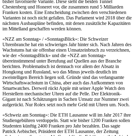
bisher favorisierte Variante. Diese sieht die beiden Tunnel
Chestenberg und Honeret vor, die zusammen rund 5 Milliarden
Franken kosten. Eine Entscheidung zwischen den verschiedenen
Varianten ist noch nicht gefallen. Das Parlament wird 2018 über die
nächsten Ausbaupläne befinden, mit denen zusätzliche Kapazitäten
im Mittelland geschaffen werden können.
«NZZ am Sonntag» / «SonntagsBlick»: Die Schweizer
Uhrenbranche hat ein schwieriges Jahr hinter sich. Nach Jahren des
Wachstums hat sie offenbar einen Umsatzeinbruch zu verzeichnen,
wie der «SonntagsBlick» und die «NZZ am Sonntag»
übereinstimmend unter Berufung auf Quellen aus der Branche
berichten. Problematisch ist demnach vor allem der Absatz in
Hongkong und Russland, wo das Minus jeweils deutlich im
zweistelligen Bereich liegen soll. Gründe sind das verlangsamte
Wirtschaftswachstum in China, aber auch das Aufkommen von
Smartwatches. Derweil rückt Apple mit seiner Apple Watch den
Herstellern mechanischer Uhren auf die Pelle. Der Elektronik-
Gigant ist nach Schätzungen in Sachen Umsatz zur Nummer zwei
aufgerückt. Nur Rolex setzt noch mehr Geld mit Uhren um. Noch.
«Schweiz am Sonntag»: Die ETH Lausanne will im Jahr 2017 ihre
Studiengebühren verdoppeln. Statt wie bisher 1200 Franken sollen
Studenten künftig 2400 Franken pro Jahr bezahlen. Das sagte
Patrick Aebischer, Präsident der ETH Lausanne, der Zeitung