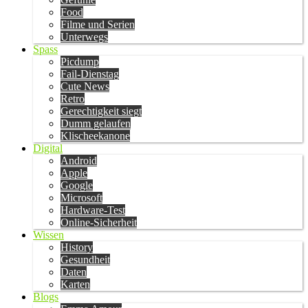
Food
Filme und Serien
Unterwegs
Spass
Picdump
Fail-Dienstag
Cute News
Retro
Gerechtigkeit siegt
Dumm gelaufen
Klischeekanone
Digital
Android
Apple
Google
Microsoft
Hardware-Test
Online-Sicherheit
Wissen
History
Gesundheit
Daten
Karten
Blogs