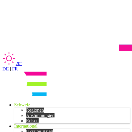
20°
DE
|
FR
Schweiz
Regionen
Abstimmungen
Reisen
International
Ukraine-Krieg