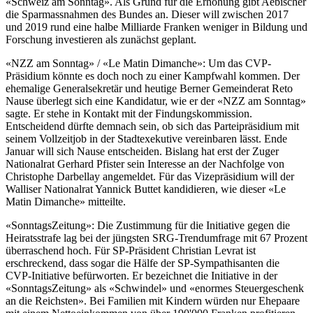
«Schweiz am Sonntag». Als Grund für die Erhöhung gibt Aebischer
die Sparmassnahmen des Bundes an. Dieser will zwischen 2017
und 2019 rund eine halbe Milliarde Franken weniger in Bildung und
Forschung investieren als zunächst geplant.
«NZZ am Sonntag» / «Le Matin Dimanche»: Um das CVP-
Präsidium könnte es doch noch zu einer Kampfwahl kommen. Der
ehemalige Generalsekretär und heutige Berner Gemeinderat Reto
Nause überlegt sich eine Kandidatur, wie er der «NZZ am Sonntag»
sagte. Er stehe in Kontakt mit der Findungskommission.
Entscheidend dürfte demnach sein, ob sich das Parteipräsidium mit
seinem Vollzeitjob in der Stadtexekutive vereinbaren lässt. Ende
Januar will sich Nause entscheiden. Bislang hat erst der Zuger
Nationalrat Gerhard Pfister sein Interesse an der Nachfolge von
Christophe Darbellay angemeldet. Für das Vizepräsidium will der
Walliser Nationalrat Yannick Buttet kandidieren, wie dieser «Le
Matin Dimanche» mitteilte.
«SonntagsZeitung»: Die Zustimmung für die Initiative gegen die
Heiratsstrafe lag bei der jüngsten SRG-Trendumfrage mit 67 Prozent
überraschend hoch. Für SP-Präsident Christian Levrat ist
erschreckend, dass sogar die Hälfe der SP-Sympathisanten die
CVP-Initiative befürworten. Er bezeichnet die Initiative in der
«SonntagsZeitung» als «Schwindel» und «enormes Steuergeschenk
an die Reichsten». Bei Familien mit Kindern würden nur Ehepaare