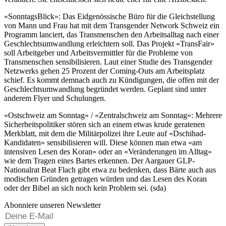
«SonntagsBlick»: Das Eidgenössische Büro für die Gleichstellung
von Mann und Frau hat mit dem Transgender Network Schweiz ein
Programm lanciert, das Transmenschen den Arbeitsalltag nach einer
Geschlechtsumwandlung erleichtern soll. Das Projekt «TransFair»
soll Arbeitgeber und Arbeitsvermittler für die Probleme von
Transmenschen sensibilisieren. Laut einer Studie des Transgender
Netzwerks gehen 25 Prozent der Coming-Outs am Arbeitsplatz
schief. Es kommt demnach auch zu Kündigungen, die offen mit der
Geschlechtsumwandlung begründet werden. Geplant sind unter
anderem Flyer und Schulungen.
«Ostschweiz am Sonntag» / «Zentralschweiz am Sonntag»: Mehrere
Sicherheitspolitiker stören sich an einem etwas krude geratenen
Merkblatt, mit dem die Militärpolizei ihre Leute auf «Dschihad-
Kandidaten» sensibilisieren will. Diese können man etwa «am
intensiven Lesen des Koran» oder an «Veränderungen im Alltag»
wie dem Tragen eines Bartes erkennen. Der Aargauer GLP-
Nationalrat Beat Flach gibt etwa zu bedenken, dass Bärte auch aus
modischen Gründen getragen würden und das Lesen des Koran
oder der Bibel an sich noch kein Problem sei. (sda)
Abonniere unseren Newsletter