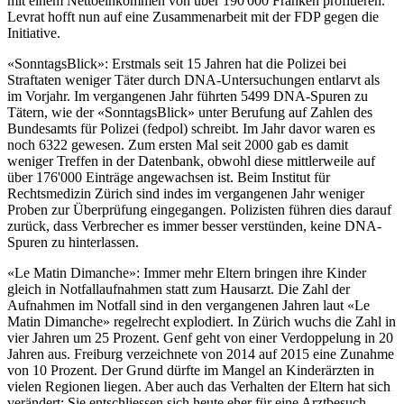
mit einem Nettoeinkommen von über 190'000 Franken profitieren.
Levrat hofft nun auf eine Zusammenarbeit mit der FDP gegen die
Initiative.
«SonntagsBlick»: Erstmals seit 15 Jahren hat die Polizei bei
Straftaten weniger Täter durch DNA-Untersuchungen entlarvt als
im Vorjahr. Im vergangenen Jahr führten 5499 DNA-Spuren zu
Tätern, wie der «SonntagsBlick» unter Berufung auf Zahlen des
Bundesamts für Polizei (fedpol) schreibt. Im Jahr davor waren es
noch 6322 gewesen. Zum ersten Mal seit 2000 gab es damit
weniger Treffen in der Datenbank, obwohl diese mittlerweile auf
über 176'000 Einträge angewachsen ist. Beim Institut für
Rechtsmedizin Zürich sind indes im vergangenen Jahr weniger
Proben zur Überprüfung eingegangen. Polizisten führen dies darauf
zurück, dass Verbrecher es immer besser verstünden, keine DNA-
Spuren zu hinterlassen.
«Le Matin Dimanche»: Immer mehr Eltern bringen ihre Kinder
gleich in Notfallaufnahmen statt zum Hausarzt. Die Zahl der
Aufnahmen im Notfall sind in den vergangenen Jahren laut «Le
Matin Dimanche» regelrecht explodiert. In Zürich wuchs die Zahl in
vier Jahren um 25 Prozent. Genf geht von einer Verdoppelung in 20
Jahren aus. Freiburg verzeichnete von 2014 auf 2015 eine Zunahme
von 10 Prozent. Der Grund dürfte im Mangel an Kinderärzten in
vielen Regionen liegen. Aber auch das Verhalten der Eltern hat sich
verändert: Sie entschliessen sich heute eher für eine Arztbesuch.