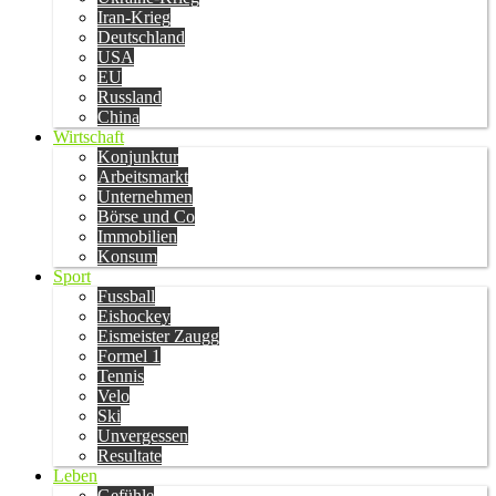
Iran-Krieg
Deutschland
USA
EU
Russland
China
Wirtschaft
Konjunktur
Arbeitsmarkt
Unternehmen
Börse und Co
Immobilien
Konsum
Sport
Fussball
Eishockey
Eismeister Zaugg
Formel 1
Tennis
Velo
Ski
Unvergessen
Resultate
Leben
Gefühle