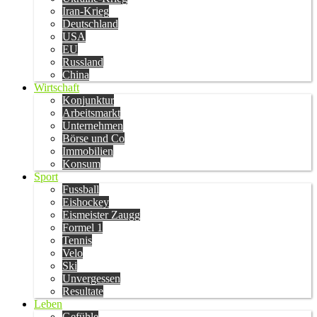
Iran-Krieg
Deutschland
USA
EU
Russland
China
Wirtschaft
Konjunktur
Arbeitsmarkt
Unternehmen
Börse und Co
Immobilien
Konsum
Sport
Fussball
Eishockey
Eismeister Zaugg
Formel 1
Tennis
Velo
Ski
Unvergessen
Resultate
Leben
Gefühle