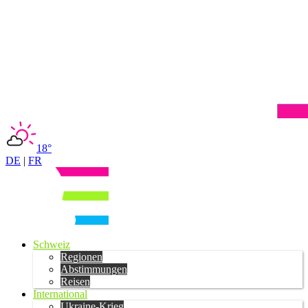
18°
DE
|
FR
Schweiz
Regionen
Abstimmungen
Reisen
International
Ukraine-Krieg