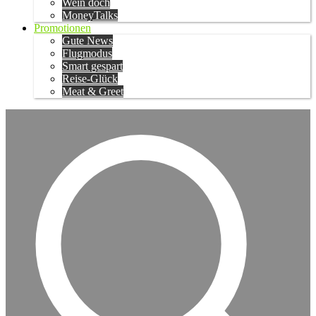
Wein doch
MoneyTalks
Promotionen
Gute News
Flugmodus
Smart gespart
Reise-Glück
Meat & Greet