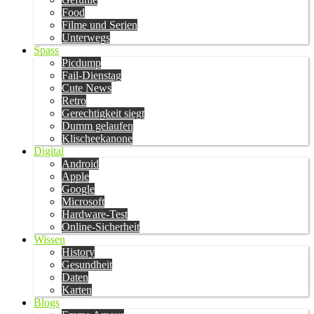
Food
Filme und Serien
Unterwegs
Spass
Picdump
Fail-Dienstag
Cute News
Retro
Gerechtigkeit siegt
Dumm gelaufen
Klischeekanone
Digital
Android
Apple
Google
Microsoft
Hardware-Test
Online-Sicherheit
Wissen
History
Gesundheit
Daten
Karten
Blogs