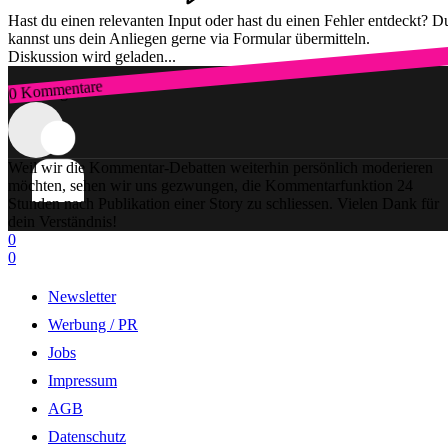
Hast du einen relevanten Input oder hast du einen Fehler entdeckt? D
kannst uns dein Anliegen gerne via Formular übermitteln.
Diskussion wird geladen...
0 Kommentare
Zum Login
Weil wir die Kommentar-Debatten weiterhin persönlich moderieren
möchten, sehen wir uns gezwungen, die Kommentarfunktion 24
Stunden nach Publikation einer Story zu schliessen. Vielen Dank für
dein Verständnis!
0
0
Newsletter
Werbung / PR
Jobs
Impressum
AGB
Datenschutz