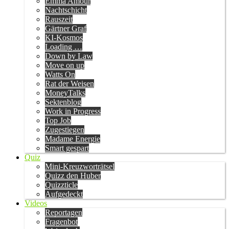
Emma Amour
Nachtschicht
Rauszeit
Gärtner Graf
KI-Kosmos
Loading …
Down by Law
Move on up
Watts On
Rat der Weisen
MoneyTalks
Sektenblog
Work in Progress
Top Job
Zugestiegen
Madame Energie
Smart gespart
Quiz
Mini-Kreuzworträtsel
Quizz den Huber
Quizzticle
Aufgedeckt
Videos
Reportagen
Fragenbot