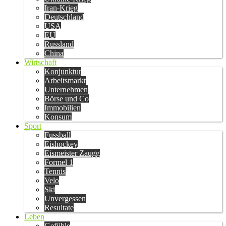
Iran-Krieg
Deutschland
USA
EU
Russland
China
Wirtschaft
Konjunktur
Arbeitsmarkt
Unternehmen
Börse und Co
Immobilien
Konsum
Sport
Fussball
Eishockey
Eismeister Zaugg
Formel 1
Tennis
Velo
Ski
Unvergessen
Resultate
Leben
Gefühle