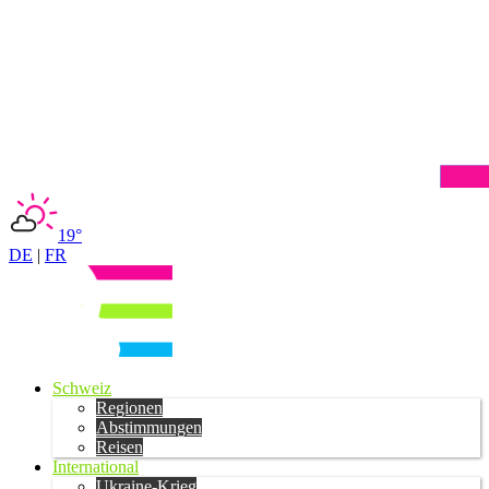
19°
DE
|
FR
Schweiz
Regionen
Abstimmungen
Reisen
International
Ukraine-Krieg