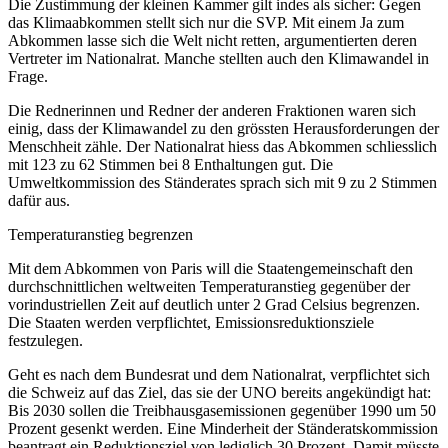
Die Zustimmung der kleinen Kammer gilt indes als sicher: Gegen
das Klimaabkommen stellt sich nur die SVP. Mit einem Ja zum
Abkommen lasse sich die Welt nicht retten, argumentierten deren
Vertreter im Nationalrat. Manche stellten auch den Klimawandel in
Frage.
Die Rednerinnen und Redner der anderen Fraktionen waren sich
einig, dass der Klimawandel zu den grössten Herausforderungen der
Menschheit zähle. Der Nationalrat hiess das Abkommen schliesslich
mit 123 zu 62 Stimmen bei 8 Enthaltungen gut. Die
Umweltkommission des Ständerates sprach sich mit 9 zu 2 Stimmen
dafür aus.
Temperaturanstieg begrenzen
Mit dem Abkommen von Paris will die Staatengemeinschaft den
durchschnittlichen weltweiten Temperaturanstieg gegenüber der
vorindustriellen Zeit auf deutlich unter 2 Grad Celsius begrenzen.
Die Staaten werden verpflichtet, Emissionsreduktionsziele
festzulegen.
Geht es nach dem Bundesrat und dem Nationalrat, verpflichtet sich
die Schweiz auf das Ziel, das sie der UNO bereits angekündigt hat:
Bis 2030 sollen die Treibhausgasemissionen gegenüber 1990 um 50
Prozent gesenkt werden. Eine Minderheit der Ständeratskommission
beantragt ein Reduktionsziel von lediglich 30 Prozent. Damit müsste