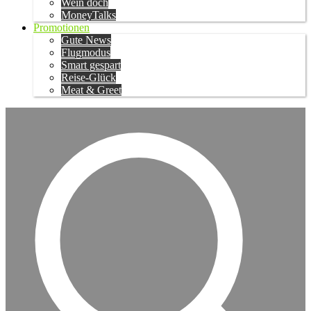
Wein doch
MoneyTalks
Promotionen
Gute News
Flugmodus
Smart gespart
Reise-Glück
Meat & Greet