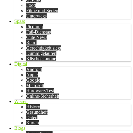
Food
Filme und Serien
Unterwegs
Spass
Picdump
Fail-Dienstag
Cute News
Retro
Gerechtigkeit siegt
Dumm gelaufen
Klischeekanone
Digital
Android
Apple
Google
Microsoft
Hardware-Test
Online-Sicherheit
Wissen
History
Gesundheit
Daten
Karten
Blogs