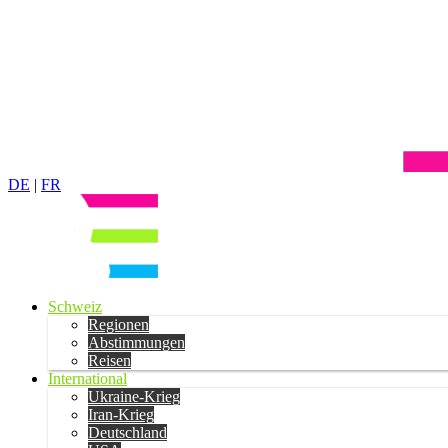
DE
|
FR
Schweiz
Regionen
Abstimmungen
Reisen
International
Ukraine-Krieg
Iran-Krieg
Deutschland