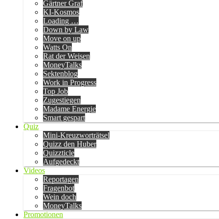
Gärtner Graf
KI-Kosmos
Loading …
Down by Law
Move on up
Watts On
Rat der Weisen
MoneyTalks
Sektenblog
Work in Progress
Top Job
Zugestiegen
Madame Energie
Smart gespart
Quiz
Mini-Kreuzworträtsel
Quizz den Huber
Quizzticle
Aufgedeckt
Videos
Reportagen
Fragenbot
Wein doch
MoneyTalks
Promotionen