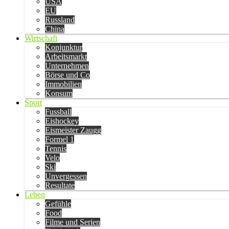
USA
EU
Russland
China
Wirtschaft
Konjunktur
Arbeitsmarkt
Unternehmen
Börse und Co
Immobilien
Konsum
Sport
Fussball
Eishockey
Eismeister Zaugg
Formel 1
Tennis
Velo
Ski
Unvergessen
Resultate
Leben
Gefühle
Food
Filme und Serien