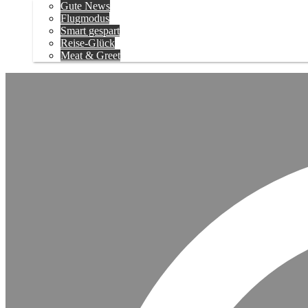
Gute News
Flugmodus
Smart gespart
Reise-Glück
Meat & Greet