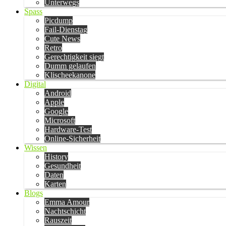
Unterwegs
Spass
Picdump
Fail-Dienstag
Cute News
Retro
Gerechtigkeit siegt
Dumm gelaufen
Klischeekanone
Digital
Android
Apple
Google
Microsoft
Hardware-Test
Online-Sicherheit
Wissen
History
Gesundheit
Daten
Karten
Blogs
Emma Amour
Nachtschicht
Rauszeit