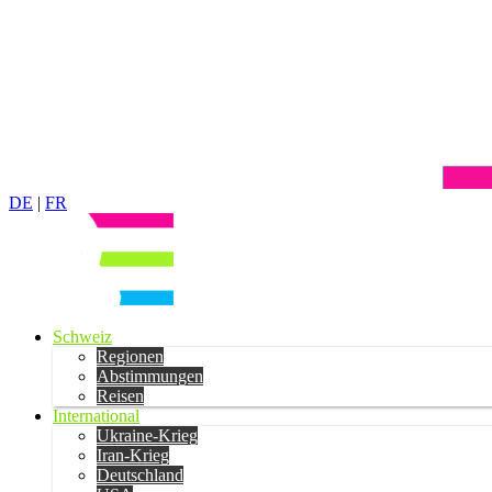
DE
|
FR
Schweiz
Regionen
Abstimmungen
Reisen
International
Ukraine-Krieg
Iran-Krieg
Deutschland