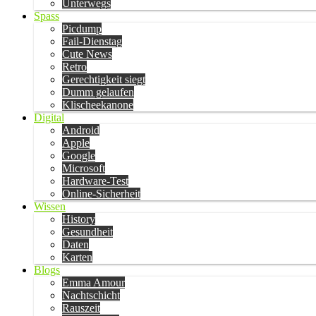
Unterwegs
Spass
Picdump
Fail-Dienstag
Cute News
Retro
Gerechtigkeit siegt
Dumm gelaufen
Klischeekanone
Digital
Android
Apple
Google
Microsoft
Hardware-Test
Online-Sicherheit
Wissen
History
Gesundheit
Daten
Karten
Blogs
Emma Amour
Nachtschicht
Rauszeit