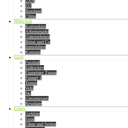
USA
EU
Russland
China
Wirtschaft
Konjunktur
Arbeitsmarkt
Unternehmen
Börse und Co
Immobilien
Konsum
Sport
Fussball
Eishockey
Eismeister Zaugg
Formel 1
Tennis
Velo
Ski
Unvergessen
Resultate
Leben
Gefühle
Food
Filme und Serien