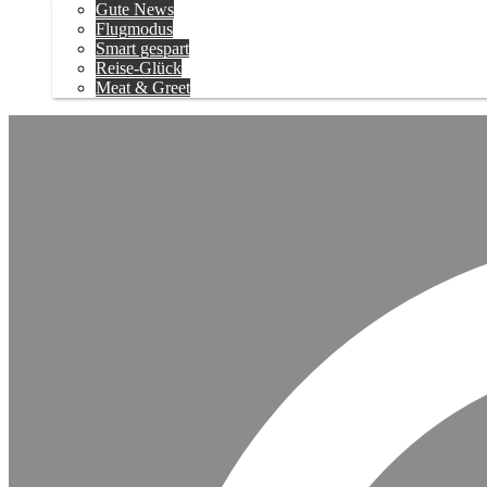
Gute News
Flugmodus
Smart gespart
Reise-Glück
Meat & Greet