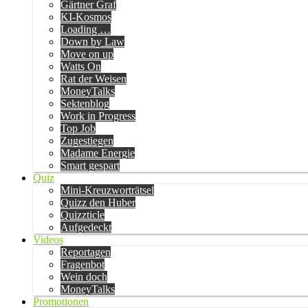
Gärtner Graf
KI-Kosmos
Loading …
Down by Law
Move on up
Watts On
Rat der Weisen
MoneyTalks
Sektenblog
Work in Progress
Top Job
Zugestiegen
Madame Energie
Smart gespart
Quiz
Mini-Kreuzworträtsel
Quizz den Huber
Quizzticle
Aufgedeckt
Videos
Reportagen
Fragenbot
Wein doch
MoneyTalks
Promotionen