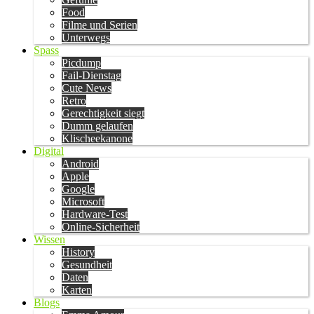
Food
Filme und Serien
Unterwegs
Spass
Picdump
Fail-Dienstag
Cute News
Retro
Gerechtigkeit siegt
Dumm gelaufen
Klischeekanone
Digital
Android
Apple
Google
Microsoft
Hardware-Test
Online-Sicherheit
Wissen
History
Gesundheit
Daten
Karten
Blogs