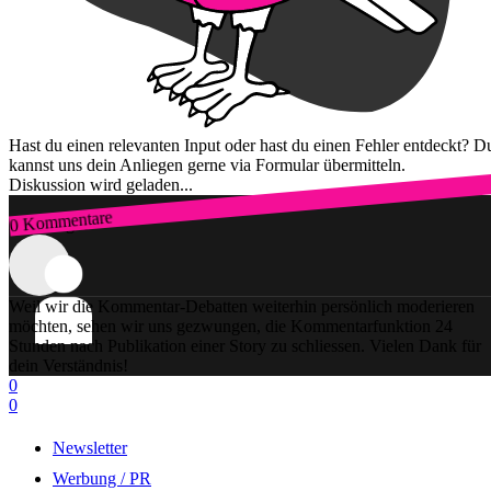
Hast du einen relevanten Input oder hast du einen Fehler entdeckt? D
kannst uns dein Anliegen gerne via Formular übermitteln.
Diskussion wird geladen...
0 Kommentare
Zum Login
Weil wir die Kommentar-Debatten weiterhin persönlich moderieren
möchten, sehen wir uns gezwungen, die Kommentarfunktion 24
Stunden nach Publikation einer Story zu schliessen. Vielen Dank für
dein Verständnis!
0
0
Newsletter
Werbung / PR