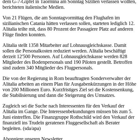
dem G-7-Gipfel in Taormina am Sonntag Sizilien verlassen wollten,
berichteten italienische Medien.
Von 21 Flügen, die am Sonntagvormittag den Flughafen im
sizilianischen Catania hätten verlassen sollen, starteten lediglich 12.
Alitalia teilte mit, dass 80 Prozent der Passagiere Platz auf anderen
Flüge finden konnten.
Alitalia stellt 1358 Mitarbeiter auf Lohnausgleichskasse. Damit
sollen die Personalkosten reduziert werden. Alitalia beschäftigt
derzeit 12'500 Personen. Auf Lohnausgleichskasse werden 828
Mitglieder des Bodenpersonals und 190 Piloten gestellt. Betroffen
sind zudem 340 Mitglieder des Flugpersonals.
Die von der Regierung in Rom beauftragten Sonderverwalter der
Alitalia arbeiten an einem Plan für Ausgabenkürzungen in der Höhe
von 200 Millionen Euro. Kurzfristiges Ziel sei die Kostensenkung,
die Stabilisierung und dann die Steigerung des Umsatzes.
Zugleich sei die Suche nach Interessenten für den Verkauf der
Alitalia im Gange. Die Interessenbekundungen müssen bis zum 5.
Juni eintreffen. Die Finanzgruppe Rothschild wird den Verkauf der
finanziell ins Trudeln geratenen Fluggesellschaft als Berater
begleiten. (sda/apa)
Abonniere unseren Newsletter