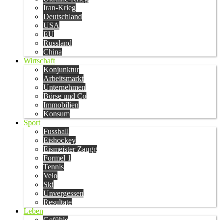
Iran-Krieg
Deutschland
USA
EU
Russland
China
Wirtschaft
Konjunktur
Arbeitsmarkt
Unternehmen
Börse und Co
Immobilien
Konsum
Sport
Fussball
Eishockey
Eismeister Zaugg
Formel 1
Tennis
Velo
Ski
Unvergessen
Resultate
Leben
Gefühle