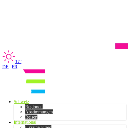
17°
DE
|
FR
Schweiz
Regionen
Abstimmungen
Reisen
International
Ukraine-Krieg