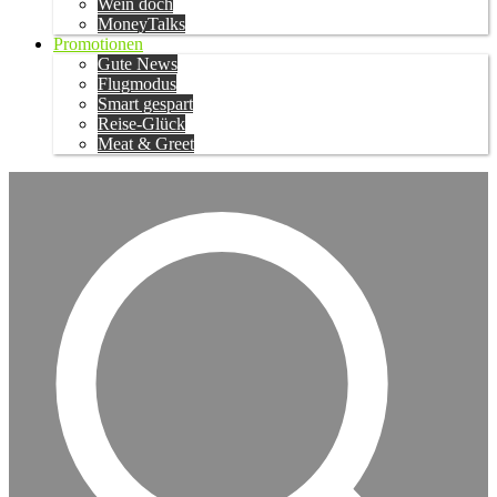
Wein doch
MoneyTalks
Promotionen
Gute News
Flugmodus
Smart gespart
Reise-Glück
Meat & Greet