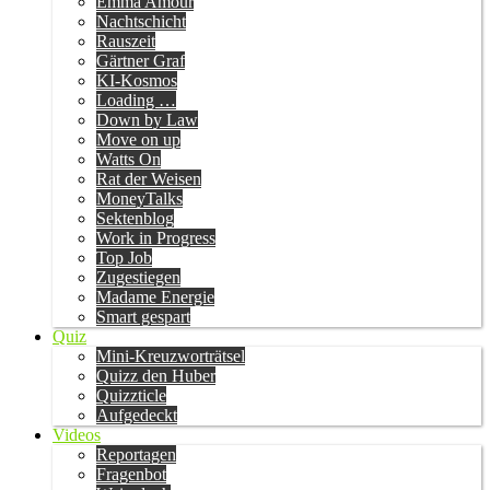
Emma Amour
Nachtschicht
Rauszeit
Gärtner Graf
KI-Kosmos
Loading …
Down by Law
Move on up
Watts On
Rat der Weisen
MoneyTalks
Sektenblog
Work in Progress
Top Job
Zugestiegen
Madame Energie
Smart gespart
Quiz
Mini-Kreuzworträtsel
Quizz den Huber
Quizzticle
Aufgedeckt
Videos
Reportagen
Fragenbot