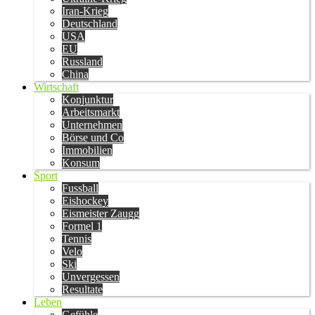
Iran-Krieg
Deutschland
USA
EU
Russland
China
Wirtschaft
Konjunktur
Arbeitsmarkt
Unternehmen
Börse und Co
Immobilien
Konsum
Sport
Fussball
Eishockey
Eismeister Zaugg
Formel 1
Tennis
Velo
Ski
Unvergessen
Resultate
Leben
Gefühle