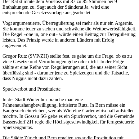
Der Rat stimmte dem Vorstoss mit 87 zu 85 Stimmen bei 9
Enthaltungen zu. Sagt auch der Ständerat Ja, wird eine
entsprechende Gesetzesvorlage ausgearbeitet.
Vogt argumentierte, Überregulierung sei mehr als nur ein Ärgernis.
Sie komme teuer zu stehen und schwäche die Wettbewerbsfähigkeit.
Die Regel «one in, one out» würde einen Beitrag zur Deregulierung
leisten. Das Prinzip werde in anderen Ländern mit Erfolg
angewendet.
Gregor Rutz (SVP/ZH) stellte fest, es gehe um die Frage, ob es zu
viele Gesetze und Verordnungen gebe oder nicht. In der Folge
zählte er eine Reihe von Regulierungen auf, die aus seiner Sicht
überflüssig sind - darunter jene zu Spielzeugen und die Tatsache,
dass Nuggis nicht dazu zählen.
Spuckverbot und Prostituierte
In der Stadt Winterthur brauche man eine
Fahnenaushangbewilligung, kritisierte Rutz. In Bern müsse ein
Baugesuch einreichen, wer als Wirt eine Gartenwirtschaft aufstellen
möchte. In Gossau SG gebe es ein Spuckverbot, und die Gemeinde
Bassersdorf ZH regle die Höchstgeschwindigkeit für ferngesteuerte
Spielzeugautos.
Die Städte Zürich und Bern regelten sogar die Prostitution mit