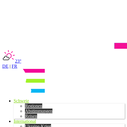
23°
DE
|
FR
Schweiz
Regionen
Abstimmungen
Reisen
International
Ukraine-Krieg