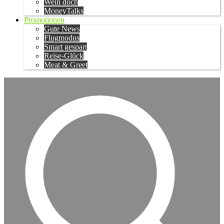
Wein doch
MoneyTalks
Promotionen
Gute News
Flugmodus
Smart gespart
Reise-Glück
Meat & Greet