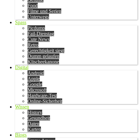
Food
Filme und Serien
Unterwegs
Spass
Picdump
Fail-Dienstag
Cute News
Retro
Gerechtigkeit siegt
Dumm gelaufen
Klischeekanone
Digital
Android
Apple
Google
Microsoft
Hardware-Test
Online-Sicherheit
Wissen
History
Gesundheit
Daten
Karten
Blogs