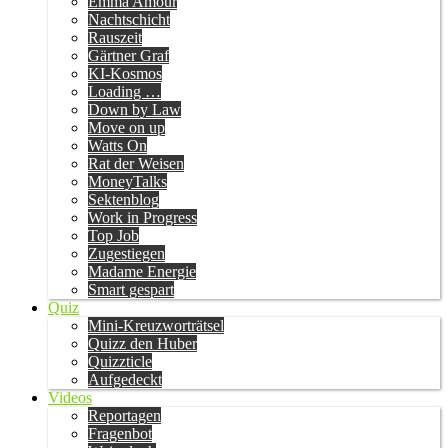
Emma Amour
Nachtschicht
Rauszeit
Gärtner Graf
KI-Kosmos
Loading …
Down by Law
Move on up
Watts On
Rat der Weisen
MoneyTalks
Sektenblog
Work in Progress
Top Job
Zugestiegen
Madame Energie
Smart gespart
Quiz
Mini-Kreuzworträtsel
Quizz den Huber
Quizzticle
Aufgedeckt
Videos
Reportagen
Fragenbot