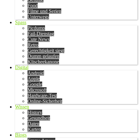
Food
Filme und Serien
Unterwegs
Spass
Picdump
Fail-Dienstag
Cute News
Retro
Gerechtigkeit siegt
Dumm gelaufen
Klischeekanone
Digital
Android
Apple
Google
Microsoft
Hardware-Test
Online-Sicherheit
Wissen
History
Gesundheit
Daten
Karten
Blogs