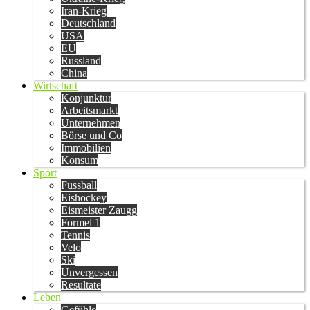
Iran-Krieg
Deutschland
USA
EU
Russland
China
Wirtschaft
Konjunktur
Arbeitsmarkt
Unternehmen
Börse und Co
Immobilien
Konsum
Sport
Fussball
Eishockey
Eismeister Zaugg
Formel 1
Tennis
Velo
Ski
Unvergessen
Resultate
Leben
Gefühle