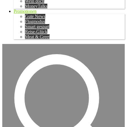
Wein doch
MoneyTalks
Promotionen
Gute News
Flugmodus
Smart gespart
Reise-Glück
Meat & Greet