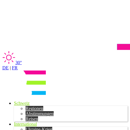
30°
DE
|
FR
Schweiz
Regionen
Abstimmungen
Reisen
International
Ukraine-Krieg