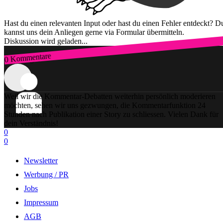
Hast du einen relevanten Input oder hast du einen Fehler entdeckt? D
kannst uns dein Anliegen gerne via Formular übermitteln.
Diskussion wird geladen...
0 Kommentare
Zum Login
Weil wir die Kommentar-Debatten weiterhin persönlich moderieren
möchten, sehen wir uns gezwungen, die Kommentarfunktion 24
Stunden nach Publikation einer Story zu schliessen. Vielen Dank für
dein Verständnis!
0
0
Newsletter
Werbung / PR
Jobs
Impressum
AGB