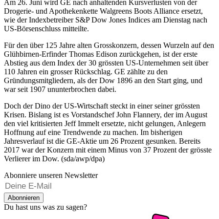
Am 26. Juni wird GE nach anhaltenden Kursverlusten von der
Drogerie- und Apothekenkette Walgreens Boots Alliance ersetzt,
wie der Indexbetreiber S&P Dow Jones Indices am Dienstag nach
US-Börsenschluss mitteilte.
Für den über 125 Jahre alten Grosskonzern, dessen Wurzeln auf den
Glühbirnen-Erfinder Thomas Edison zurückgehen, ist der erste
Abstieg aus dem Index der 30 grössten US-Unternehmen seit über
110 Jahren ein grosser Rückschlag. GE zählte zu den
Gründungsmitgliedern, als der Dow 1896 an den Start ging, und
war seit 1907 ununterbrochen dabei.
Doch der Dino der US-Wirtschaft steckt in einer seiner grössten
Krisen. Bislang ist es Vorstandschef John Flannery, der im August
den viel kritisierten Jeff Immelt ersetzte, nicht gelungen, Anlegern
Hoffnung auf eine Trendwende zu machen. Im bisherigen
Jahresverlauf ist die GE-Aktie um 26 Prozent gesunken. Bereits
2017 war der Konzern mit einem Minus von 37 Prozent der grösste
Verlierer im Dow. (sda/awp/dpa)
Abonniere unseren Newsletter
Abonnieren
Du hast uns was zu sagen?