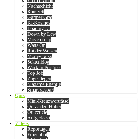
Emma Amour
Nachtschicht
Rauszeit
Gärtner Graf
KI-Kosmos
Loading …
Down by Law
Move on up
Watts On
Rat der Weisen
MoneyTalks
Sektenblog
Work in Progress
Top Job
Zugestiegen
Madame Energie
Smart gespart
Quiz
Mini-Kreuzworträtsel
Quizz den Huber
Quizzticle
Aufgedeckt
Videos
Reportagen
Fragenbot