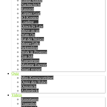
Emma Amour
Nachtschicht
Rauszeit
Gärtner Graf
KI-Kosmos
Loading …
Down by Law
Move on up
Watts On
Rat der Weisen
MoneyTalks
Sektenblog
Work in Progress
Top Job
Zugestiegen
Madame Energie
Smart gespart
Quiz
Mini-Kreuzworträtsel
Quizz den Huber
Quizzticle
Aufgedeckt
Videos
Reportagen
Fragenbot