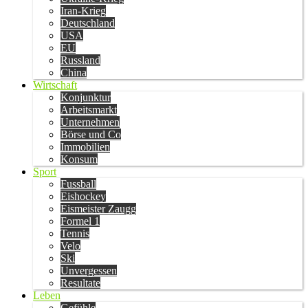
Iran-Krieg
Deutschland
USA
EU
Russland
China
Wirtschaft
Konjunktur
Arbeitsmarkt
Unternehmen
Börse und Co
Immobilien
Konsum
Sport
Fussball
Eishockey
Eismeister Zaugg
Formel 1
Tennis
Velo
Ski
Unvergessen
Resultate
Leben
Gefühle