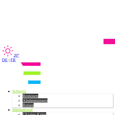
20°
DE
|
FR
Schweiz
Regionen
Abstimmungen
Reisen
International
Ukraine-Krieg