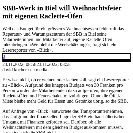
SBB-Werk in Biel will Weihnachtsfeier
mit eigenen Raclette-Öfen
Weil das Budget für ein grösseres Weihnachtsessen fehlt, ruft das
Reparatur- und Wartungszentrum der SBB in Biel seine
Mitarbeiterinnen und Mitarbeiter auf, eigene Raclette-Öfen
mitzubringen. «Wo bleibt die Wertschätzung?», fragt sich ein
Leserreporter von «Blick».
0
23.11.2022, 08:58
23.11.2022, 08:58
david kocher / ch media
Er wisse nicht, ob er weinen oder lachen soll, sagt ein Leserreporter
zu «Blick». Aufgrund des knappen Budgets von 30 Franken pro
Person wurden die Mitarbeitenden dazu aufgerufen, ihre eigenen
Raclette-Öfen und Feuerschalen mitzubringen. Ohne die Öfeli-
Miete bleibe mehr Geld für Essen und Getränke übrig, so die SBB.
Auf Anfrage von «Blick» antwortete das Transportunternehmen,
dass aufgrund der finanziellen Lage der SBB ein haushälterischer
Umgang mit Finanzen gefordert sei. Darüber, ob alle
Weihnachtsfeiern mit dem gleichen Budget auskommen müssen,
äusserten sich die SBB nicht.