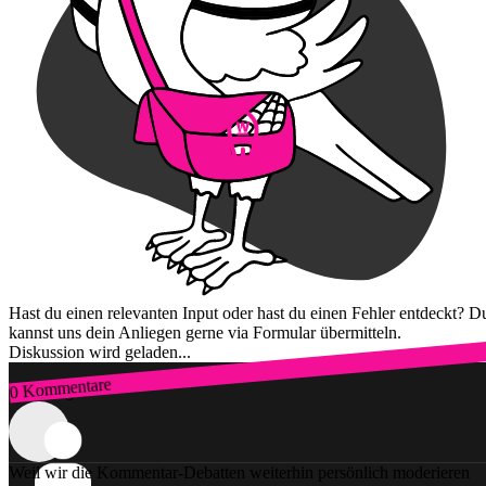
Hast du einen relevanten Input oder hast du einen Fehler entdeckt? D
kannst uns dein Anliegen gerne via Formular übermitteln.
Diskussion wird geladen...
0 Kommentare
Zum Login
Weil wir die Kommentar-Debatten weiterhin persönlich moderieren