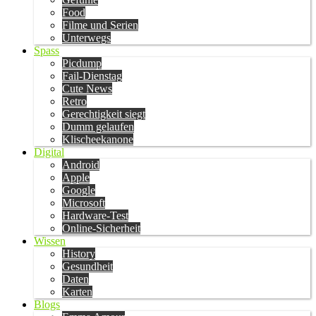
Food
Filme und Serien
Unterwegs
Spass
Picdump
Fail-Dienstag
Cute News
Retro
Gerechtigkeit siegt
Dumm gelaufen
Klischeekanone
Digital
Android
Apple
Google
Microsoft
Hardware-Test
Online-Sicherheit
Wissen
History
Gesundheit
Daten
Karten
Blogs