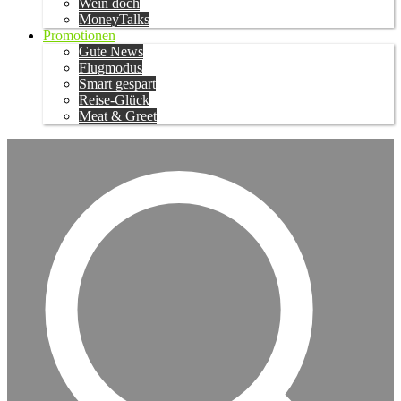
Wein doch
MoneyTalks
Promotionen
Gute News
Flugmodus
Smart gespart
Reise-Glück
Meat & Greet