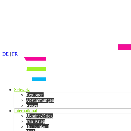
DE
|
FR
Schweiz
Regionen
Abstimmungen
Reisen
International
Ukraine-Krieg
Iran-Krieg
Deutschland