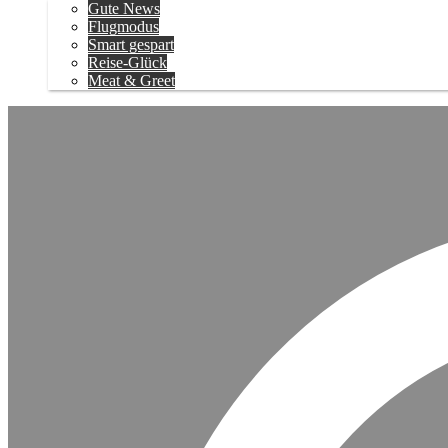
Gute News
Flugmodus
Smart gespart
Reise-Glück
Meat & Greet