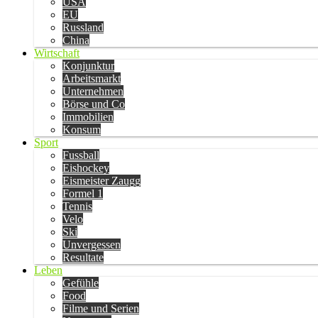
USA
EU
Russland
China
Wirtschaft
Konjunktur
Arbeitsmarkt
Unternehmen
Börse und Co
Immobilien
Konsum
Sport
Fussball
Eishockey
Eismeister Zaugg
Formel 1
Tennis
Velo
Ski
Unvergessen
Resultate
Leben
Gefühle
Food
Filme und Serien