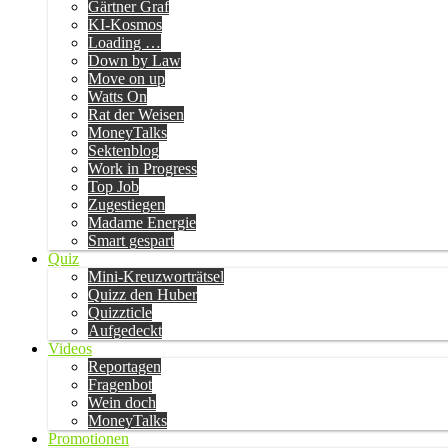
Gärtner Graf
KI-Kosmos
Loading …
Down by Law
Move on up
Watts On
Rat der Weisen
MoneyTalks
Sektenblog
Work in Progress
Top Job
Zugestiegen
Madame Energie
Smart gespart
Quiz
Mini-Kreuzworträtsel
Quizz den Huber
Quizzticle
Aufgedeckt
Videos
Reportagen
Fragenbot
Wein doch
MoneyTalks
Promotionen