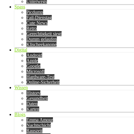
Unterwegs
Spass
Picdump
Fail-Dienstag
Cute News
Retro
Gerechtigkeit siegt
Dumm gelaufen
Klischeekanone
Digital
Android
Apple
Google
Microsoft
Hardware-Test
Online-Sicherheit
Wissen
History
Gesundheit
Daten
Karten
Blogs
Emma Amour
Nachtschicht
Rauszeit