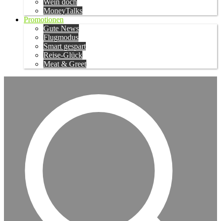
Wein doch
MoneyTalks
Promotionen
Gute News
Flugmodus
Smart gespart
Reise-Glück
Meat & Greet