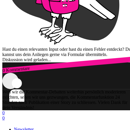
Hast du einen relevanten Input oder hast du einen Fehler entdeckt? D
kannst uns dein Anliegen gerne via Formular übermitteln.
Diskussion wird geladen...
0 Kommentare
Zum Login
Weil wir die Kommentar-Debatten weiterhin persönlich moderieren
möchten, sehen wir uns gezwungen, die Kommentarfunktion 24
Stunden nach Publikation einer Story zu schliessen. Vielen Dank für
dein Verständnis!
0
0
Newsletter