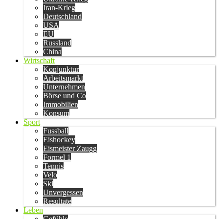
Iran-Krieg
Deutschland
USA
EU
Russland
China
Wirtschaft
Konjunktur
Arbeitsmarkt
Unternehmen
Börse und Co
Immobilien
Konsum
Sport
Fussball
Eishockey
Eismeister Zaugg
Formel 1
Tennis
Velo
Ski
Unvergessen
Resultate
Leben
Gefühle