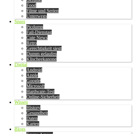
Food
Filme und Serien
Unterwegs
Spass
Picdump
Fail-Dienstag
Cute News
Retro
Gerechtigkeit siegt
Dumm gelaufen
Klischeekanone
Digital
Android
Apple
Google
Microsoft
Hardware-Test
Online-Sicherheit
Wissen
History
Gesundheit
Daten
Karten
Blogs