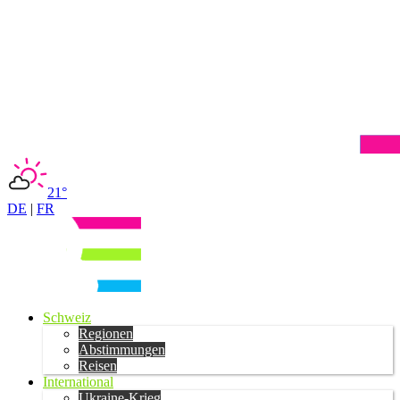
21°
DE
|
FR
Schweiz
Regionen
Abstimmungen
Reisen
International
Ukraine-Krieg