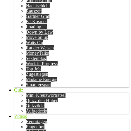
Emma Amour
Nachtschicht
Rauszeit
Gärtner Graf
KI-Kosmos
Loading …
Down by Law
Move on up
Watts On
Rat der Weisen
MoneyTalks
Sektenblog
Work in Progress
Top Job
Zugestiegen
Madame Energie
Smart gespart
Quiz
Mini-Kreuzworträtsel
Quizz den Huber
Quizzticle
Aufgedeckt
Videos
Reportagen
Fragenbot