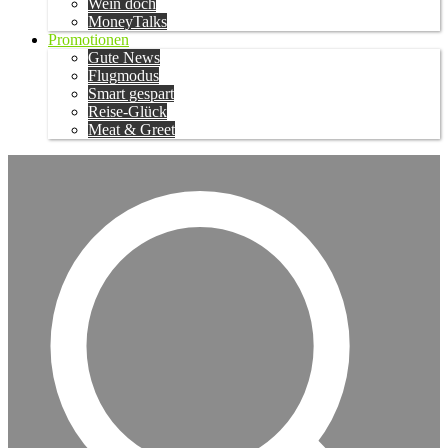
Wein doch
MoneyTalks
Promotionen
Gute News
Flugmodus
Smart gespart
Reise-Glück
Meat & Greet