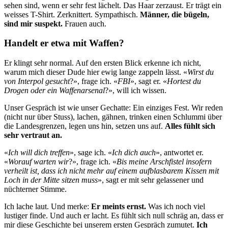
sehen sind, wenn er sehr fest lächelt. Das Haar zerzaust. Er trägt ein
weisses T-Shirt. Zerknittert. Sympathisch.
Männer, die bügeln,
sind mir suspekt.
Frauen auch.
Handelt er etwa mit Waffen?
Er klingt sehr normal. Auf den ersten Blick erkenne ich nicht,
warum mich dieser Dude hier ewig lange zappeln lässt. «
Wirst du
von Interpol gesucht
?», frage ich. «
FBI
», sagt er. «
Hortest du
Drogen oder ein Waffenarsenal
?», will ich wissen.
Unser Gespräch ist wie unser Gechatte: Ein einziges Fest. Wir reden
(nicht nur über Stuss), lachen, gähnen, trinken einen Schlummi über
die Landesgrenzen, legen uns hin, setzen uns auf.
Alles fühlt sich
sehr vertraut an.
«
Ich will dich treffen
», sage ich. «
Ich dich auch
», antwortet er.
«
Worauf warten wir
?», frage ich. «
Bis meine Arschfistel insofern
verheilt ist, dass ich nicht mehr auf einem aufblasbarem Kissen mit
Loch in der Mitte sitzen muss
», sagt er mit sehr gelassener und
nüchterner Stimme.
Ich lache laut. Und merke:
Er meints ernst.
Was ich noch viel
lustiger finde. Und auch er lacht. Es fühlt sich null schräg an, dass er
mir diese Geschichte bei unserem ersten Gespräch zumutet.
Ich