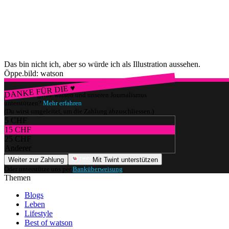
Das bin nicht ich, aber so würde ich als Illustration aussehen.
Öppe.
bild: watson
DANKE FÜR DIE ♥
Würdest du gerne watson und unseren Journalismus
unterstützen?
Mehr erfahren
(Du wirst umgeleitet, um die Zahlung abzuschliessen.)
5 CHF
15 CHF
25 CHF
Anderer
Weiter zur Zahlung
Mit Twint unterstützen
Oder unterstütze uns per
Banküberweisung
.
Themen
Blogs
Leben
Lifestyle
Best of watson