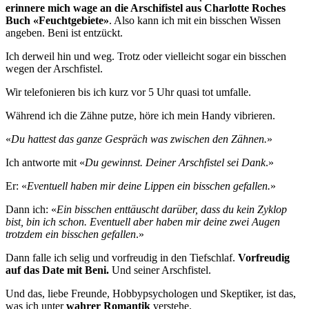
erinnere mich wage an die Arschifistel aus Charlotte Roches
Buch «Feuchtgebiete»
. Also kann ich mit ein bisschen Wissen
angeben. Beni ist entzückt.
Ich derweil hin und weg. Trotz oder vielleicht sogar ein bisschen
wegen der Arschfistel.
Wir telefonieren bis ich kurz vor 5 Uhr quasi tot umfalle.
Während ich die Zähne putze, höre ich mein Handy vibrieren.
«
Du hattest das ganze Gespräch was zwischen den Zähnen.
»
Ich antworte mit «
Du gewinnst. Deiner Arschfistel sei Dank
.»
Er: «
Eventuell haben mir deine Lippen ein bisschen gefallen.
»
Dann ich: «
Ein bisschen enttäuscht darüber, dass du kein Zyklop
bist, bin ich schon. Eventuell aber haben mir deine zwei Augen
trotzdem ein bisschen gefallen
.»
Dann falle ich selig und vorfreudig in den Tiefschlaf.
Vorfreudig
auf das Date mit Beni.
Und seiner Arschfistel.
Und das, liebe Freunde, Hobbypsychologen und Skeptiker, ist das,
was ich unter
wahrer Romantik
verstehe.