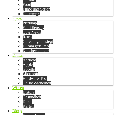
Food
Filme und Serien
Unterwegs
Spass
Picdump
Fail-Dienstag
Cute News
Retro
Gerechtigkeit siegt
Dumm gelaufen
Klischeekanone
Digital
Android
Apple
Google
Microsoft
Hardware-Test
Online-Sicherheit
Wissen
History
Gesundheit
Daten
Karten
Blogs