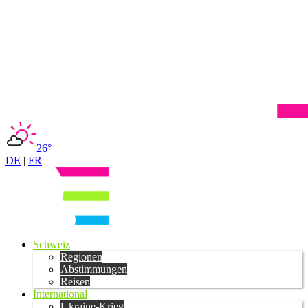
26°
DE
|
FR
Schweiz
Regionen
Abstimmungen
Reisen
International
Ukraine-Krieg