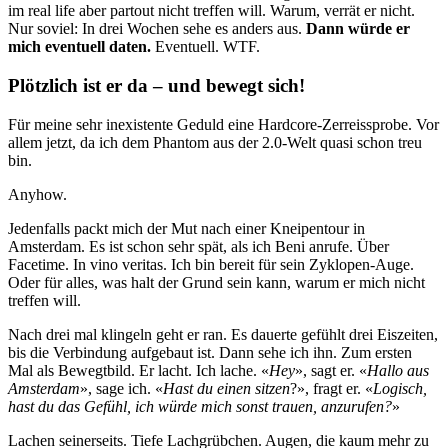
im real life aber partout nicht treffen will. Warum, verrät er nicht.
Nur soviel: In drei Wochen sehe es anders aus.
Dann würde er
mich eventuell daten.
Eventuell. WTF.
Plötzlich ist er da – und bewegt sich!
Für meine sehr inexistente Geduld eine Hardcore-Zerreissprobe. Vor
allem jetzt, da ich dem Phantom aus der 2.0-Welt quasi schon treu
bin.
Anyhow.
Jedenfalls packt mich der Mut nach einer Kneipentour in
Amsterdam. Es ist schon sehr spät, als ich Beni anrufe. Über
Facetime. In vino veritas. Ich bin bereit für sein Zyklopen-Auge.
Oder für alles, was halt der Grund sein kann, warum er mich nicht
treffen will.
Nach drei mal klingeln geht er ran. Es dauerte gefühlt drei Eiszeiten,
bis die Verbindung aufgebaut ist. Dann sehe ich ihn. Zum ersten
Mal als Bewegtbild. Er lacht. Ich lache. «
Hey
», sagt er. «
Hallo aus
Amsterdam
», sage ich. «
Hast du einen sitzen
?», fragt er. «
Logisch,
hast du das Gefühl, ich würde mich sonst trauen, anzurufen?
»
Lachen seinerseits. Tiefe Lachgrübchen. Augen, die kaum mehr zu