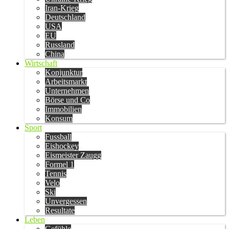
Iran-Krieg
Deutschland
USA
EU
Russland
China
Wirtschaft
Konjunktur
Arbeitsmarkt
Unternehmen
Börse und Co
Immobilien
Konsum
Sport
Fussball
Eishockey
Eismeister Zaugg
Formel 1
Tennis
Velo
Ski
Unvergessen
Resultate
Leben
Gefühle