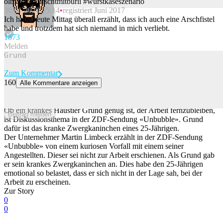
olmabrotwurschtmitbürli #wurstkäseszenario
30.01.2020 15:14
registriert Juni 2017
Beitrag melden
Ich habe heute Mittag überall erzählt, dass ich auch eine Arschfistel
habe und trotzdem hat sich niemand in mich verliebt.
187
3
Melden
Zum Kommentar
160
Alle Kommentare anzeigen
Chef platzt der Kragen, weil Mitarbeiter wegen kranken Kaninchens
fehlt
Ob ein krankes Haustier Grund genug ist, der Arbeit fernzubleiben,
Beitrag melden
ist Diskussionsthema in der ZDF-Sendung «Unbubble». Grund
dafür ist das kranke Zwergkaninchen eines 25-Jährigen.
Der Unternehmer Martin Limbeck erzählt in der ZDF-Sendung
«Unbubble» von einem kuriosen Vorfall mit einem seiner
Angestellten. Dieser sei nicht zur Arbeit erschienen. Als Grund gab
er sein krankes Zwergkaninchen an. Dies habe den 25-Jährigen
emotional so belastet, dass er sich nicht in der Lage sah, bei der
Arbeit zu erscheinen.
Zur Story
0
0