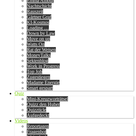
Emma Amour
Nachtschicht
Rauszeit
Gärtner Graf
KI-Kosmos
Loading …
Down by Law
Move on up
Watts On
Rat der Weisen
MoneyTalks
Sektenblog
Work in Progress
Top Job
Zugestiegen
Madame Energie
Smart gespart
Quiz
Mini-Kreuzworträtsel
Quizz den Huber
Quizzticle
Aufgedeckt
Videos
Reportagen
Fragenbot