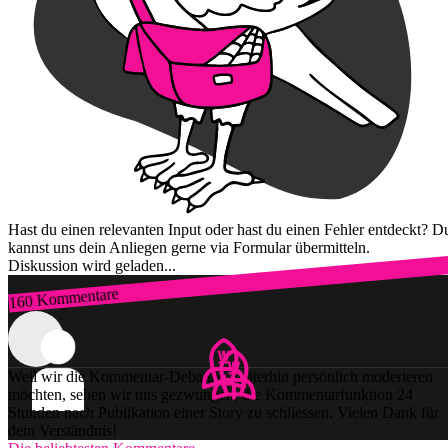
Hast du einen relevanten Input oder hast du einen Fehler entdeckt? D
kannst uns dein Anliegen gerne via Formular übermitteln.
Diskussion wird geladen...
160 Kommentare
Zum Login
Weil wir die Kommentar-Debatten weiterhin persönlich moderieren
möchten, sehen wir uns gezwungen, die Kommentarfunktion 24
Stunden nach Publikation einer Story zu schliessen. Vielen Dank für
dein Verständnis!