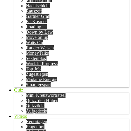
Emma Amour
Nachtschicht
Rauszeit
Gärtner Graf
KI-Kosmos
Loading …
Down by Law
Move on up
Watts On
Rat der Weisen
MoneyTalks
Sektenblog
Work in Progress
Top Job
Zugestiegen
Madame Energie
Smart gespart
Quiz
Mini-Kreuzworträtsel
Quizz den Huber
Quizzticle
Aufgedeckt
Videos
Reportagen
Fragenbot