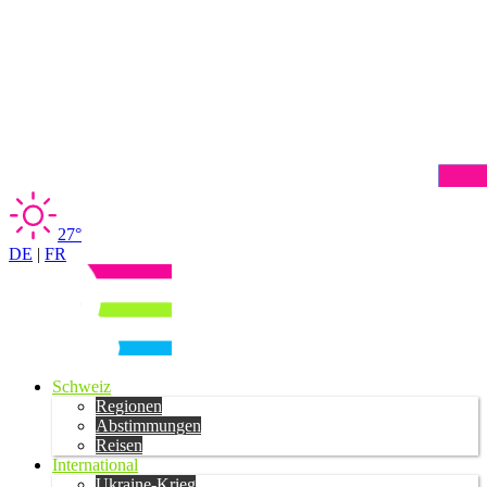
27°
DE
|
FR
Schweiz
Regionen
Abstimmungen
Reisen
International
Ukraine-Krieg