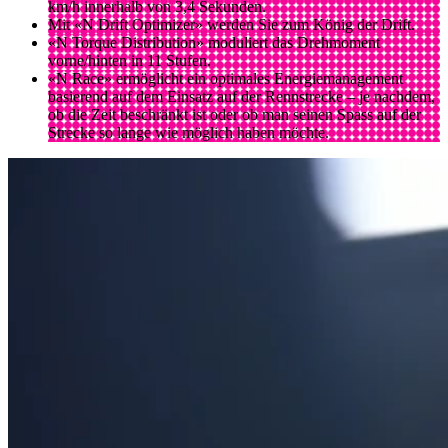
km/h innerhalb von 3,4 Sekunden.
Mit «N Drift Optimizer» werden Sie zum König der Drift.
«N Torque Distribution» moduliert das Drehmoment
vorne/hinten in 11 Stufen.
«N Race» ermöglicht ein optimales Energiemanagement
basierend auf dem Einsatz auf der Rennstrecke – je nachdem,
ob die Zeit beschränkt ist oder ob man seinen Spass auf der
Strecke so lange wie möglich haben möchte.