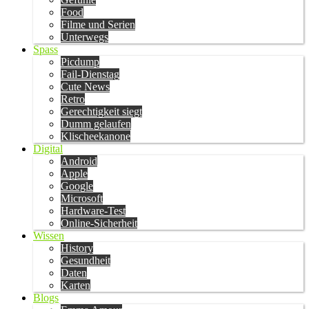
Food
Filme und Serien
Unterwegs
Spass
Picdump
Fail-Dienstag
Cute News
Retro
Gerechtigkeit siegt
Dumm gelaufen
Klischeekanone
Digital
Android
Apple
Google
Microsoft
Hardware-Test
Online-Sicherheit
Wissen
History
Gesundheit
Daten
Karten
Blogs