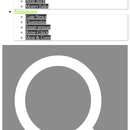
Wein doch
MoneyTalks
Promotionen
Gute News
Flugmodus
Smart gespart
Reise-Glück
Meat & Greet