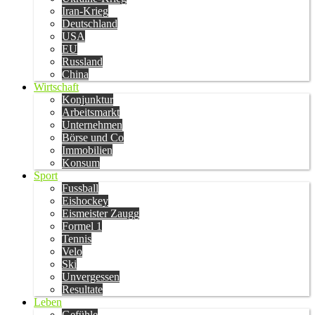
Iran-Krieg
Deutschland
USA
EU
Russland
China
Wirtschaft
Konjunktur
Arbeitsmarkt
Unternehmen
Börse und Co
Immobilien
Konsum
Sport
Fussball
Eishockey
Eismeister Zaugg
Formel 1
Tennis
Velo
Ski
Unvergessen
Resultate
Leben
Gefühle