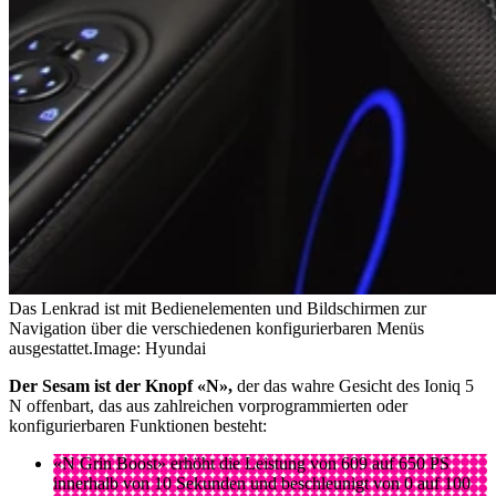
Das Lenkrad ist mit Bedienelementen und Bildschirmen zur
Navigation über die verschiedenen konfigurierbaren Menüs
ausgestattet.
Image: Hyundai
Der Sesam ist der Knopf «N»,
der das wahre Gesicht des Ioniq 5
N offenbart, das aus zahlreichen vorprogrammierten oder
konfigurierbaren Funktionen besteht:
«N Grin Boost» erhöht die Leistung von 609 auf 650 PS
innerhalb von 10 Sekunden und beschleunigt von 0 auf 100