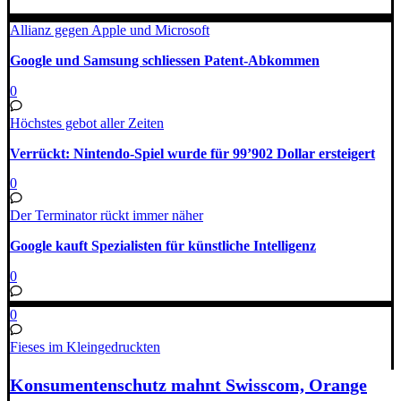
Allianz gegen Apple und Microsoft
Google und Samsung schliessen Patent-Abkommen
0
Höchstes gebot aller Zeiten
Verrückt: Nintendo-Spiel wurde für 99’902 Dollar ersteigert
0
Der Terminator rückt immer näher
Google kauft Spezialisten für künstliche Intelligenz
0
0
Fieses im Kleingedruckten
Konsumentenschutz mahnt Swisscom, Orange