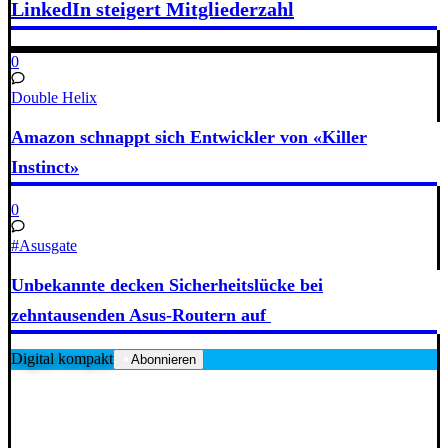
LinkedIn steigert Mitgliederzahl
0
Double Helix
Amazon schnappt sich Entwickler von «Killer
Instinct»
0
#Asusgate
Unbekannte decken Sicherheitslücke bei
zehntausenden Asus-Routern auf
Digital kompakt
Abonnieren