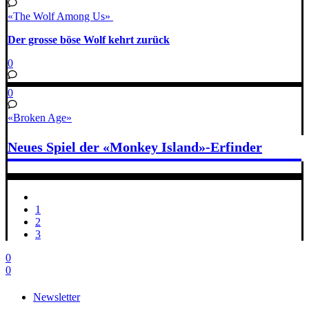
«The Wolf Among Us»
Der grosse böse Wolf kehrt zurück
0
0
«Broken Age»
Neues Spiel der «Monkey Island»-Erfinder
1
2
3
0
0
Newsletter