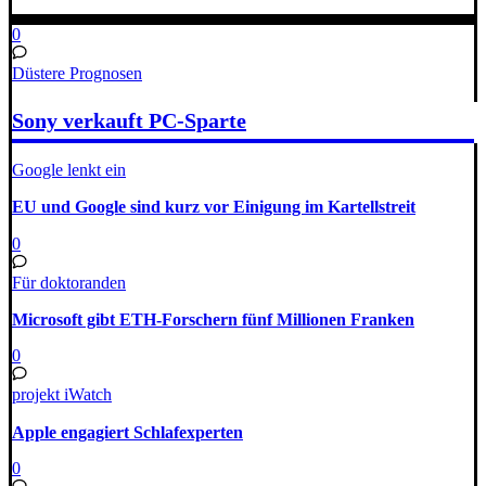
0
Düstere Prognosen
Sony verkauft PC-Sparte
Google lenkt ein
EU und Google sind kurz vor Einigung im Kartellstreit
0
Für doktoranden
Microsoft gibt ETH-Forschern fünf Millionen Franken
0
projekt iWatch
Apple engagiert Schlafexperten
0