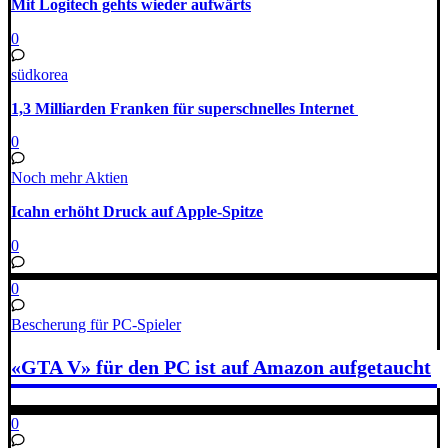
Mit Logitech gehts wieder aufwärts
0
südkorea
1,3 Milliarden Franken für superschnelles Internet
0
Noch mehr Aktien
Icahn erhöht Druck auf Apple-Spitze
0
0
Bescherung für PC-Spieler
«GTA V» für den PC ist auf Amazon aufgetaucht
0