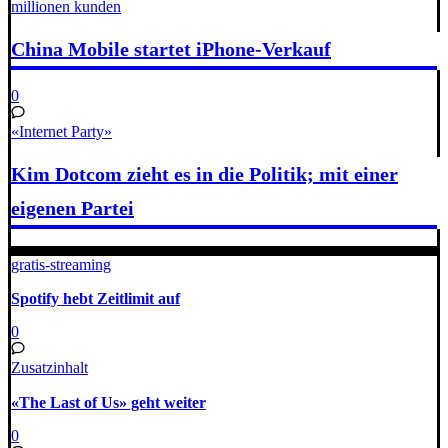
millionen kunden
China Mobile startet iPhone-Verkauf
0
«Internet Party»
Kim Dotcom zieht es in die Politik; mit einer
eigenen Partei
gratis-streaming
Spotify hebt Zeitlimit auf
0
Zusatzinhalt
«The Last of Us» geht weiter
0