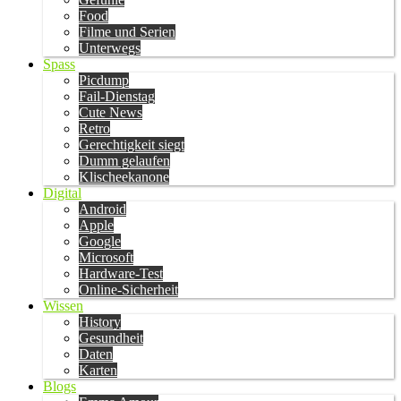
Food
Filme und Serien
Unterwegs
Spass
Picdump
Fail-Dienstag
Cute News
Retro
Gerechtigkeit siegt
Dumm gelaufen
Klischeekanone
Digital
Android
Apple
Google
Microsoft
Hardware-Test
Online-Sicherheit
Wissen
History
Gesundheit
Daten
Karten
Blogs