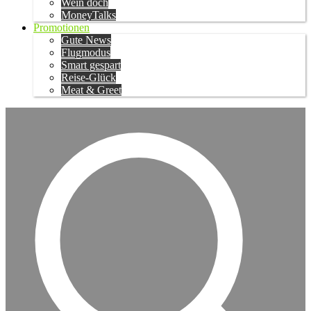
Wein doch
MoneyTalks
Promotionen
Gute News
Flugmodus
Smart gespart
Reise-Glück
Meat & Greet