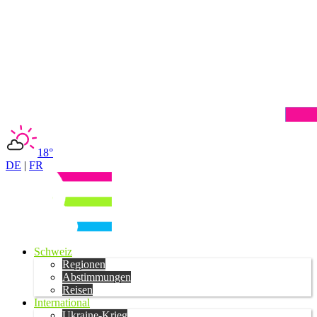
18°
DE
|
FR
Schweiz
Regionen
Abstimmungen
Reisen
International
Ukraine-Krieg