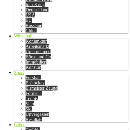
Iran-Krieg
Deutschland
USA
EU
Russland
China
Wirtschaft
Konjunktur
Arbeitsmarkt
Unternehmen
Börse und Co
Immobilien
Konsum
Sport
Fussball
Eishockey
Eismeister Zaugg
Formel 1
Tennis
Velo
Ski
Unvergessen
Resultate
Leben
Gefühle