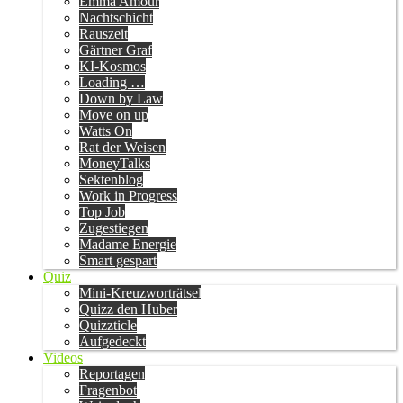
Emma Amour
Nachtschicht
Rauszeit
Gärtner Graf
KI-Kosmos
Loading …
Down by Law
Move on up
Watts On
Rat der Weisen
MoneyTalks
Sektenblog
Work in Progress
Top Job
Zugestiegen
Madame Energie
Smart gespart
Quiz
Mini-Kreuzworträtsel
Quizz den Huber
Quizzticle
Aufgedeckt
Videos
Reportagen
Fragenbot