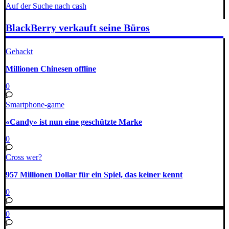
Auf der Suche nach cash
BlackBerry verkauft seine Büros
Gehackt
Millionen Chinesen offline
0
Smartphone-game
«Candy» ist nun eine geschützte Marke
0
Cross wer?
957 Millionen Dollar für ein Spiel, das keiner kennt
0
0