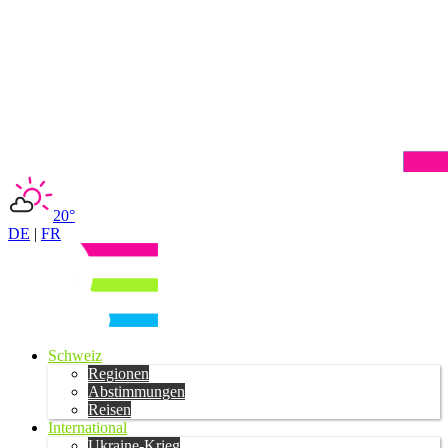
20°
DE
|
FR
Schweiz
Regionen
Abstimmungen
Reisen
International
Ukraine-Krieg