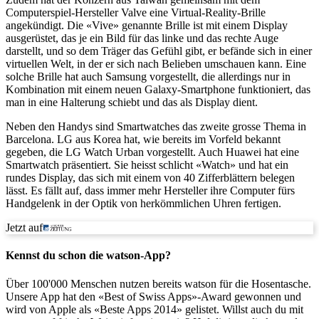
Computerspiel-Hersteller Valve eine Virtual-Reality-Brille
angekündigt. Die «Vive» genannte Brille ist mit einem Display
ausgerüstet, das je ein Bild für das linke und das rechte Auge
darstellt, und so dem Träger das Gefühl gibt, er befände sich in einer
virtuellen Welt, in der er sich nach Belieben umschauen kann. Eine
solche Brille hat auch Samsung vorgestellt, die allerdings nur in
Kombination mit einem neuen Galaxy-Smartphone funktioniert, das
man in eine Halterung schiebt und das als Display dient.
Neben den Handys sind Smartwatches das zweite grosse Thema in
Barcelona. LG aus Korea hat, wie bereits im Vorfeld bekannt
gegeben, die LG Watch Urban vorgestellt. Auch Huawei hat eine
Smartwatch präsentiert. Sie heisst schlicht «Watch» und hat ein
rundes Display, das sich mit einem von 40 Zifferblättern belegen
lässt. Es fällt auf, dass immer mehr Hersteller ihre Computer fürs
Handgelenk in der Optik von herkömmlichen Uhren fertigen.
Jetzt auf
Kennst du schon die watson-App?
Über 100'000 Menschen nutzen bereits watson für die Hosentasche.
Unsere App hat den «Best of Swiss Apps»-Award gewonnen und
wird von Apple als «Beste Apps 2014» gelistet. Willst auch du mit