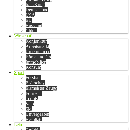
Iran-Krieg
Deutschland
USA
EU
Russland
China
Wirtschaft
Konjunktur
Arbeitsmarkt
Unternehmen
Börse und Co
Immobilien
Konsum
Sport
Fussball
Eishockey
Eismeister Zaugg
Formel 1
Tennis
Velo
Ski
Unvergessen
Resultate
Leben
Gefühle