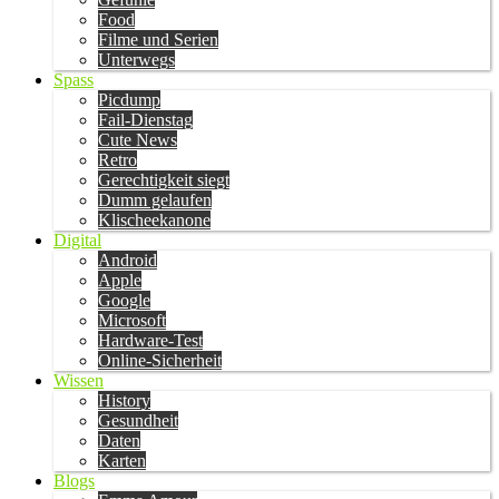
Food
Filme und Serien
Unterwegs
Spass
Picdump
Fail-Dienstag
Cute News
Retro
Gerechtigkeit siegt
Dumm gelaufen
Klischeekanone
Digital
Android
Apple
Google
Microsoft
Hardware-Test
Online-Sicherheit
Wissen
History
Gesundheit
Daten
Karten
Blogs