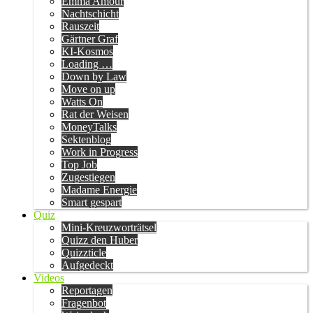
Emma Amour
Nachtschicht
Rauszeit
Gärtner Graf
KI-Kosmos
Loading …
Down by Law
Move on up
Watts On
Rat der Weisen
MoneyTalks
Sektenblog
Work in Progress
Top Job
Zugestiegen
Madame Energie
Smart gespart
Quiz
Mini-Kreuzworträtsel
Quizz den Huber
Quizzticle
Aufgedeckt
Videos
Reportagen
Fragenbot