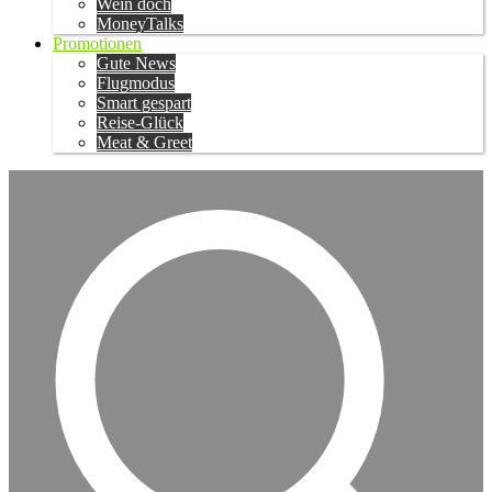
Wein doch
MoneyTalks
Promotionen
Gute News
Flugmodus
Smart gespart
Reise-Glück
Meat & Greet