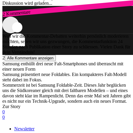
Diskussion wird geladen...
2 Kommentare
Zum Login
Weil wir die Kommentar-Debatten weiterhin persönlich moderieren
möchten, sehen wir uns gezwungen, die Kommentarfunktion 24
Stunden nach Publikation einer Story zu schliessen. Vielen Dank für
dein Verständnis!
2
Alle Kommentare anzeigen
Samsung enthüllt drei neue Falt-Smartphones und überrascht mit
einer neuen Form
Samsung präsentiert neue Foldables. Ein kompakteres Falt-Modell
steht dabei im Fokus.
Sommerzeit ist bei Samsung Foldable-Zeit. Dieses Jahr beglücken
uns die Südkoreaner gleich mit drei faltbaren Modellen – und eines
davon steht klar im Rampenlicht. Denn das erste Mal seit Jahren gibt
es nicht nur ein Technik-Upgrade, sondern auch ein neues Format.
Zur Story
0
0
Newsletter