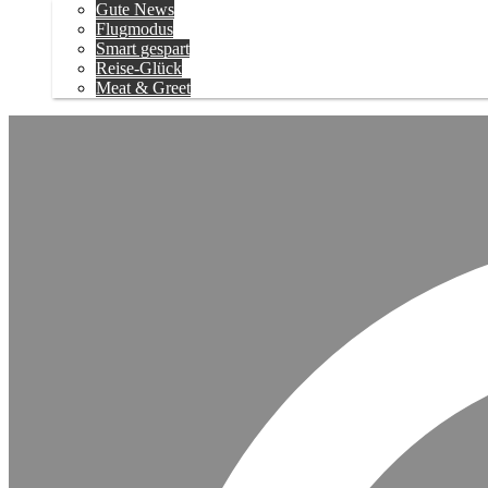
Gute News
Flugmodus
Smart gespart
Reise-Glück
Meat & Greet