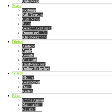
Unterwegs
Spass
Picdump
Fail-Dienstag
Cute News
Retro
Gerechtigkeit siegt
Dumm gelaufen
Klischeekanone
Digital
Android
Apple
Google
Microsoft
Hardware-Test
Online-Sicherheit
Wissen
History
Gesundheit
Daten
Karten
Blogs
Emma Amour
Nachtschicht
Rauszeit