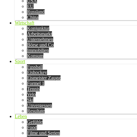
USA
EU
Russland
China
Wirtschaft
Konjunktur
Arbeitsmarkt
Unternehmen
Börse und Co
Immobilien
Konsum
Sport
Fussball
Eishockey
Eismeister Zaugg
Formel 1
Tennis
Velo
Ski
Unvergessen
Resultate
Leben
Gefühle
Food
Filme und Serien