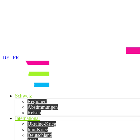
DE
|
FR
Schweiz
Regionen
Abstimmungen
Reisen
International
Ukraine-Krieg
Iran-Krieg
Deutschland