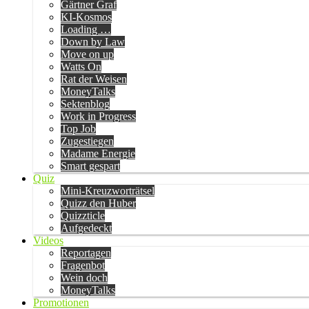
Gärtner Graf
KI-Kosmos
Loading …
Down by Law
Move on up
Watts On
Rat der Weisen
MoneyTalks
Sektenblog
Work in Progress
Top Job
Zugestiegen
Madame Energie
Smart gespart
Quiz
Mini-Kreuzworträtsel
Quizz den Huber
Quizzticle
Aufgedeckt
Videos
Reportagen
Fragenbot
Wein doch
MoneyTalks
Promotionen