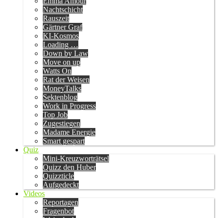
Emma Amour
Nachtschicht
Rauszeit
Gärtner Graf
KI-Kosmos
Loading …
Down by Law
Move on up
Watts On
Rat der Weisen
MoneyTalks
Sektenblog
Work in Progress
Top Job
Zugestiegen
Madame Energie
Smart gespart
Quiz
Mini-Kreuzworträtsel
Quizz den Huber
Quizzticle
Aufgedeckt
Videos
Reportagen
Fragenbot