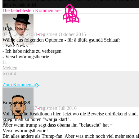
dein Verständnis!
Die beliebtesten Kommentare
Digital Swiss
07.03.2017 21:33
registriert Oktober 2015
Wähle aus folgenden Optionen - für ä tüüfa gsundä Schlaaf:
- Fake News
- Ich habe nichts zu verbergen
- Verschwörungstheorie
1
1
Melden
Zum Kommentar
Bruno S.1988
07.03.2017 22:27
registriert Juli 2016
Beitrag melden
Voll gechillte Reaktionen hier. Jetzt wo die Beweise erdrückend sind,
kriegt man zu hören "war ja klar!".
Aber wenn trump sagt dass obama ihn "belauscht" hat =
Verschwörungstheorie!
Bin alles andere als Trump-fan. Aber was mich noch viel mehr stört al