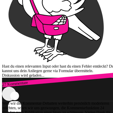
Hast du einen relevanten Input oder hast du einen Fehler entdeckt? D
kannst uns dein Anliegen gerne via Formular übermitteln.
Diskussion wird geladen...
27 Kommentare
Zum Login
Weil wir die Kommentar-Debatten weiterhin persönlich moderieren
möchten, sehen wir uns gezwungen, die Kommentarfunktion 24
Stunden nach Publikation einer Story zu schliessen. Vielen Dank für