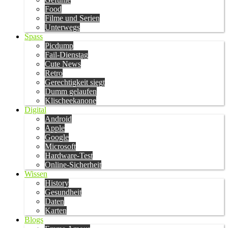
Food
Filme und Serien
Unterwegs
Spass
Picdump
Fail-Dienstag
Cute News
Retro
Gerechtigkeit siegt
Dumm gelaufen
Klischeekanone
Digital
Android
Apple
Google
Microsoft
Hardware-Test
Online-Sicherheit
Wissen
History
Gesundheit
Daten
Karten
Blogs