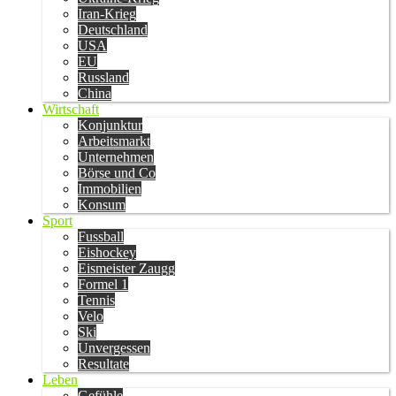
Iran-Krieg
Deutschland
USA
EU
Russland
China
Wirtschaft
Konjunktur
Arbeitsmarkt
Unternehmen
Börse und Co
Immobilien
Konsum
Sport
Fussball
Eishockey
Eismeister Zaugg
Formel 1
Tennis
Velo
Ski
Unvergessen
Resultate
Leben
Gefühle