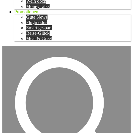
Wein doch
MoneyTalks
Promotionen
Gute News
Flugmodus
Smart gespart
Reise-Glück
Meat & Greet