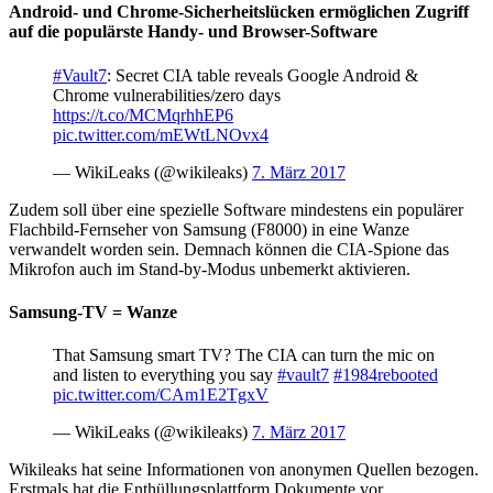
Android- und Chrome-Sicherheitslücken ermöglichen Zugriff
auf die populärste Handy- und Browser-Software
#Vault7
: Secret CIA table reveals Google Android &
Chrome vulnerabilities/zero days
https://t.co/MCMqrhhEP6
pic.twitter.com/mEWtLNOvx4
— WikiLeaks (@wikileaks)
7. März 2017
Zudem soll über eine spezielle Software mindestens ein populärer
Flachbild-Fernseher von Samsung (F8000) in eine Wanze
verwandelt worden sein. Demnach können die CIA-Spione das
Mikrofon auch im Stand-by-Modus unbemerkt aktivieren.
Samsung-TV = Wanze
That Samsung smart TV? The CIA can turn the mic on
and listen to everything you say
#vault7
#1984rebooted
pic.twitter.com/CAm1E2TgxV
— WikiLeaks (@wikileaks)
7. März 2017
Wikileaks hat seine Informationen von anonymen Quellen bezogen.
Erstmals hat die Enthüllungsplattform Dokumente vor