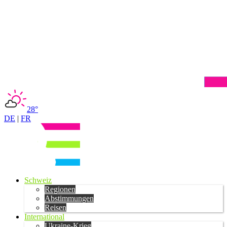
28°
DE
|
FR
Schweiz
Regionen
Abstimmungen
Reisen
International
Ukraine-Krieg