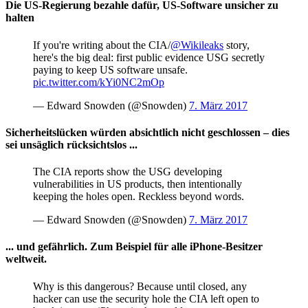
Die US-Regierung bezahle dafür, US-Software unsicher zu
halten
If you're writing about the CIA/
@Wikileaks
story,
here's the big deal: first public evidence USG secretly
paying to keep US software unsafe.
pic.twitter.com/kYi0NC2mOp
— Edward Snowden (@Snowden)
7. März 2017
Sicherheitslücken würden absichtlich nicht geschlossen – dies
sei unsäglich rücksichtslos ...
The CIA reports show the USG developing
vulnerabilities in US products, then intentionally
keeping the holes open. Reckless beyond words.
— Edward Snowden (@Snowden)
7. März 2017
... und gefährlich. Zum Beispiel für alle iPhone-Besitzer
weltweit.
Why is this dangerous? Because until closed, any
hacker can use the security hole the CIA left open to