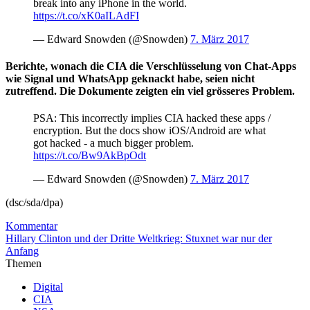
break into any iPhone in the world.
https://t.co/xK0aILAdFI
— Edward Snowden (@Snowden)
7. März 2017
Berichte, wonach die CIA die Verschlüsselung von Chat-Apps
wie Signal und WhatsApp geknackt habe, seien nicht
zutreffend. Die Dokumente zeigten ein viel grösseres Problem.
PSA: This incorrectly implies CIA hacked these apps /
encryption. But the docs show iOS/Android are what
got hacked - a much bigger problem.
https://t.co/Bw9AkBpOdt
— Edward Snowden (@Snowden)
7. März 2017
(dsc/sda/dpa)
Kommentar
Hillary Clinton und der Dritte Weltkrieg: Stuxnet war nur der
Anfang
Themen
Digital
CIA