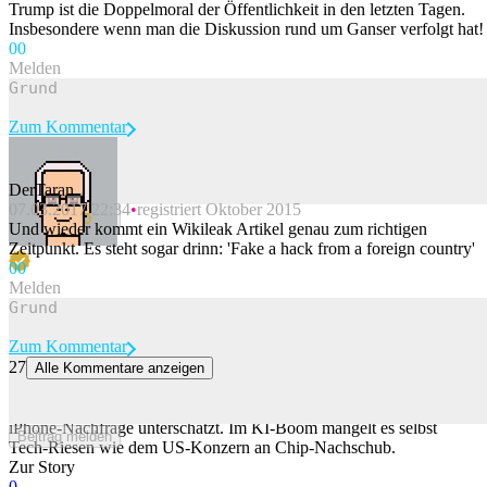
Trump ist die Doppelmoral der Öffentlichkeit in den letzten Tagen.
Insbesondere wenn man die Diskussion rund um Ganser verfolgt hat!
0
0
Melden
Zum Kommentar
DerTaran
07.03.2017 22:34
registriert Oktober 2015
Beitrag melden
Und wieder kommt ein Wikileak Artikel genau zum richtigen
Zeitpunkt. Es steht sogar drinn: 'Fake a hack from a foreign country'
0
0
Melden
Zum Kommentar
27
Alle Kommentare anzeigen
Apple unterschätzt iPhone-Nachfrage – jetzt fehlt ihnen ein Bauteil
Normalerweise wäre so etwas ein Luxus-Problem: Apple hat die
iPhone-Nachfrage unterschätzt. Im KI-Boom mangelt es selbst
Beitrag melden
Tech-Riesen wie dem US-Konzern an Chip-Nachschub.
Zur Story
0