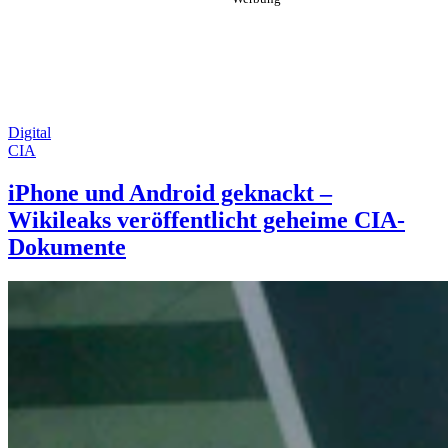
Digital
CIA
iPhone und Android geknackt –
Wikileaks veröffentlicht geheime CIA-
Dokumente