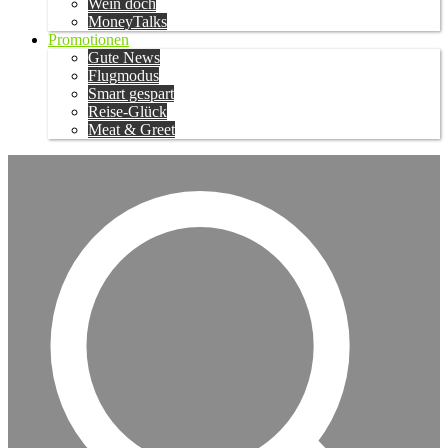
Wein doch
MoneyTalks
Promotionen
Gute News
Flugmodus
Smart gespart
Reise-Glück
Meat & Greet