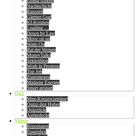
Emma Amour
Nachtschicht
Rauszeit
Gärtner Graf
KI-Kosmos
Loading …
Down by Law
Move on up
Watts On
Rat der Weisen
MoneyTalks
Sektenblog
Work in Progress
Top Job
Zugestiegen
Madame Energie
Smart gespart
Quiz
Mini-Kreuzworträtsel
Quizz den Huber
Quizzticle
Aufgedeckt
Videos
Reportagen
Fragenbot