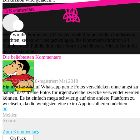
13 Kommentare
Zum Login
Weil wir die Kommentar-Debatten weiterhin persönlich moderieren
möchten, sehen wir uns gezwungen, die Kommentarfunktion 24
Stunden nach Publikation einer Story zu schliessen. Vielen Dank für
dein Verständnis!
Die beliebtesten Kommentare
Xargs
25.05.2018 16:18
registriert Mai 2018
Eig möchte ich auf Whatsapp gerne Fotos verschicken ohne angst zu
haben, dass meine Fotos für irgendwelche zwecke verwendet werden
können. Es ist einfach mega schwierig auf eine andere Plattform zu
wechseln, da die wenigsten eine extra App installieren möchten...
0
0
Melden
Zum Kommentar