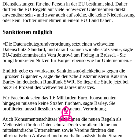
Dienstleistungen für eine Person in der EU bestimmt sind. Daher
dürften die EU-Regeln auf viele Schweizer Unternehmen direkt
anwendbar sein - und zwar auch auf solche, die keine Niederlassung
oder kein Tochterunternehmen in einem EU-Land haben.
Sanktionen möglich
«Die Datenschutzgrundverordnung setzt einen weltweiten
Datenschutz-Standard, und darauf können wir alle stolz sein», sagte
EU-Justizkommissarin Vera Jourovà am Freitag in Brüssel. «Sie
bringt konkreten Nutzen für Bürger ebenso wie für Unternehmen.»
Endlich gebe es «wirksame Sanktionsmöglichkeiten» gegen die
«grossen Giganten», sagte die deutsche Justizministerin Katarina
Barley im deutschen Rundfunk SWR. So liege die Strafe jetzt bei
bis zu 4 Prozent des weltweiten Jahresumsatzes.
Für Facebook seien das 1.6 Milliarden Euro. Konsumenten
hingegen müssten keine Strafen fürchten, sagte Barley. Sie
profitierten ausschliesslich von der neuen Verordnung.
Auch Konsumentenschützer bezeichnen die neuen Regeln als
Meilenstein für den Datenschutz. Doch vor allem kleine und
mittelständische Unternehmen sowie Vereine fürchten den
bürokratischen Aufwand und unverhältnismässig hohe Strafen.