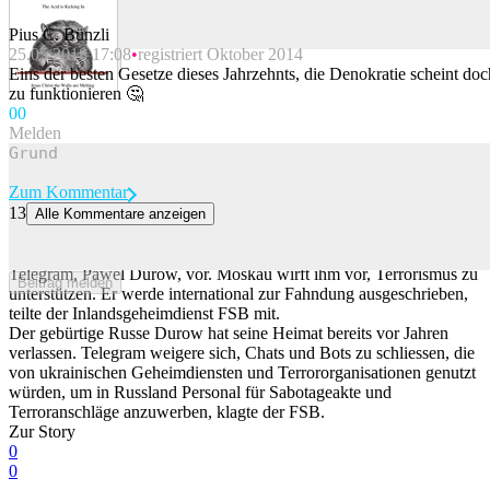
Pius C. Bünzli
25.05.2018 17:08
registriert Oktober 2014
Beitrag melden
Eins der besten Gesetze dieses Jahrzehnts, die Denokratie scheint doc
zu funktionieren 🤔
0
0
Melden
Zum Kommentar
13
Alle Kommentare anzeigen
Russland schreibt Telegram-Gründer Durow zur Fahndung aus
Russland geht juristisch gegen den Gründer des Messengerdienstes
Telegram, Pawel Durow, vor. Moskau wirft ihm vor, Terrorismus zu
Beitrag melden
unterstützen. Er werde international zur Fahndung ausgeschrieben,
teilte der Inlandsgeheimdienst FSB mit.
Der gebürtige Russe Durow hat seine Heimat bereits vor Jahren
verlassen. Telegram weigere sich, Chats und Bots zu schliessen, die
von ukrainischen Geheimdiensten und Terrororganisationen genutzt
würden, um in Russland Personal für Sabotageakte und
Terroranschläge anzuwerben, klagte der FSB.
Zur Story
0
0