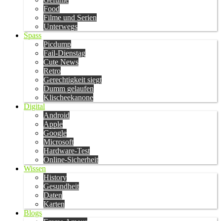
Food
Filme und Serien
Unterwegs
Spass
Picdump
Fail-Dienstag
Cute News
Retro
Gerechtigkeit siegt
Dumm gelaufen
Klischeekanone
Digital
Android
Apple
Google
Microsoft
Hardware-Test
Online-Sicherheit
Wissen
History
Gesundheit
Daten
Karten
Blogs