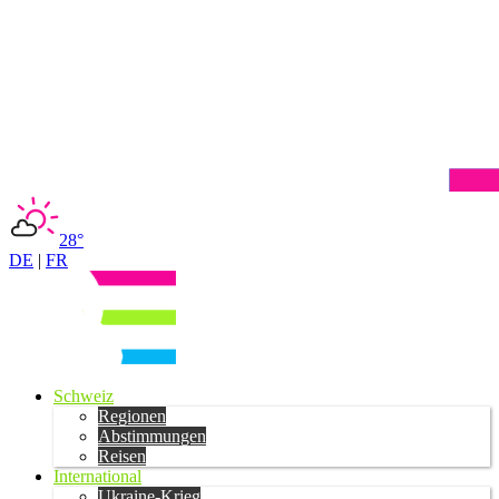
28°
DE
|
FR
Schweiz
Regionen
Abstimmungen
Reisen
International
Ukraine-Krieg