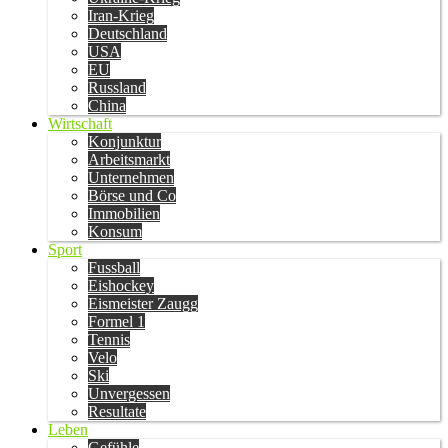
Iran-Krieg
Deutschland
USA
EU
Russland
China
Wirtschaft
Konjunktur
Arbeitsmarkt
Unternehmen
Börse und Co
Immobilien
Konsum
Sport
Fussball
Eishockey
Eismeister Zaugg
Formel 1
Tennis
Velo
Ski
Unvergessen
Resultate
Leben
Gefühle